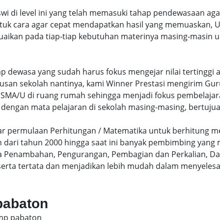
swi di level ini yang telah memasuki tahap pendewasaan ag
uk cara agar cepat mendapatkan hasil yang memuaskan, Un
uaikan pada tiap-tiap kebutuhan materinya masing-masin un
hap dewasa yang sudah harus fokus mengejar nilai terting
lusan sekolah nantinya, kami Winner Prestasi mengirim G
MA/U di ruang rumah sehingga menjadi fokus pembelajara
 dengan mata pelajaran di sekolah masing-masing, bertujua
sar permulaan Perhitungan / Matematika untuk berhitung me
dari tahun 2000 hingga saat ini banyak pembimbing yang
a Penambahan, Pengurangan, Pembagian dan Perkalian, Da
serta tertata dan menjadikan lebih mudah dalam menyelesa
 pabaton
smp pabaton