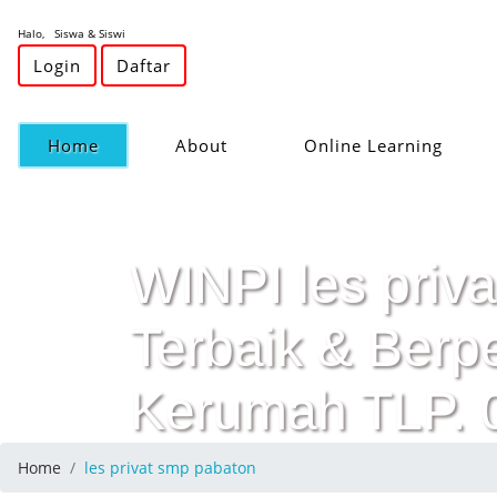
Halo, Siswa & Siswi
Login
Daftar
(current)
Home
About
Online Learning
WINPI les priva
Terbaik & Ber
Kerumah TLP.
Home
les privat smp pabaton