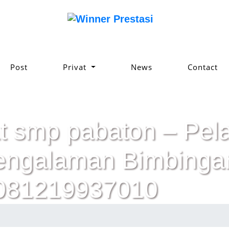
Post
Privat
News
Contact
t smp pabaton – Pelaj
pengalaman Bimbinga
 081219937010