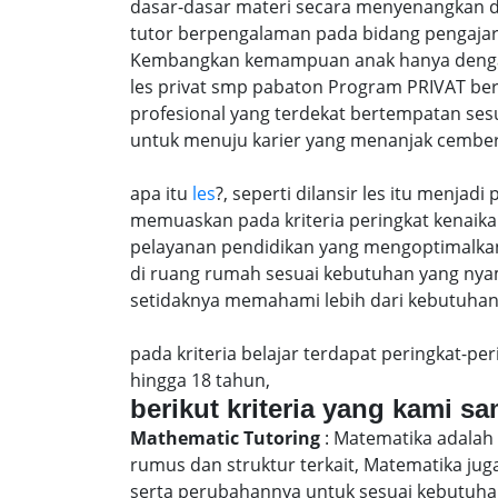
dasar-dasar materi secara menyenangkan 
tutor berpengalaman pada bidang pengajar
Kembangkan kemampuan anak hanya dengan m
les privat smp pabaton Program PRIVAT be
profesional yang terdekat bertempatan ses
untuk menuju karier yang menanjak cember
apa itu
les
?, seperti dilansir les itu menja
memuaskan pada kriteria peringkat kenaika 
pelayanan pendidikan yang mengoptimalkan 
di ruang rumah sesuai kebutuhan yang nya
setidaknya memahami lebih dari kebutuhan u
pada kriteria belajar terdapat peringkat-p
hingga 18 tahun,
berikut kriteria yang kami s
Mathematic Tutoring
: Matematika adalah 
rumus dan struktur terkait, Matematika j
serta perubahannya untuk sesuai kebutuhan