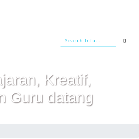
aran, Kreatif,
n Guru datang