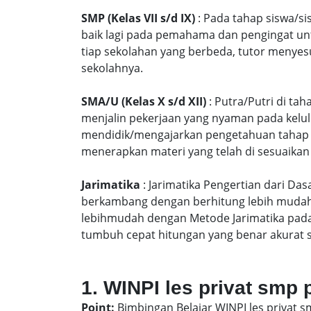
SMP (Kelas VII s/d IX)
: Pada tahap siswa/si
baik lagi pada pemahama dan pengingat unt
tiap sekolahan yang berbeda, tutor menyes
sekolahnya.
SMA/U (Kelas X s/d XII)
: Putra/Putri di ta
menjalin pekerjaan yang nyaman pada kelu
mendidik/mengajarkan pengetahuan tahap S
menerapkan materi yang telah di sesuaikan
Jarimatika
: Jarimatika Pengertian dari Da
berkambang dengan berhitung lebih mudah 
lebihmudah dengan Metode Jarimatika pad
tumbuh cepat hitungan yang benar akurat 
1. WINPI les privat smp
Point:
Bimbingan Belajar WINPI les privat 