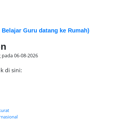
Belajar Guru datang ke Rumah)
on
g pada
06-08-2026
 di sini:
kurat
rnasional