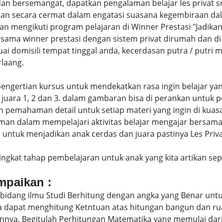
dan bersemangat, dapatkan pengalaman belajar les priva
an secara cermat dalam engatasi suasana kegembiraan dal
engikuti program pelajaran di Winner Prestasi "Jadikan 
rsama winner prestasi dengan sistem privat dirumah dan d
uai domisili tempat tinggal anda, kecerdasan putra / putr
laang.
di pengertian kursus untuk mendekatkan rasa ingin belajar y
juara 1, 2 dan 3. dalam gambaran bisa di perankan untuk p
pemahaman detail untuk setiap materi yang ingin di kuasai
man dalam mempelajari aktivitas belajar mengajar bersam
ntuk menjadikan anak cerdas dan juara pastinya Les Priva
eringkat tahap pembelajaran untuk anak yang kita artikan s
ampaikan :
bidang ilmu Studi Berhitung dengan angka yang Benar untu
uga dapat menghitung Ketntuan atas hitungan bangun dan 
nya, Begitulah Perhitungan Matematika yang memulai dari