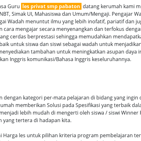
jasa Guru
les privat smp pabaton
datang kerumah kami men
SNBT, Simak UI, Mahasiswa dan Umum/Mengaji. Pengajar Wan
ai Wadah menuntut ilmu yang lebih inofatif, pariatif dan ju
gan cara mengajar secara menyenangkan dan terfokus denga
g cerdas berprestasi sehingga memudahkan mendapatkan n
aik untuk siswa dan siswi sebagai wadah untuk menjadikan
menyediakan tambahan untuk meningkatkan asupan daya int
an Inggris komunikasi/Bahasa Inggris keseluruhannya.
dengan kategori per-mata pelajaran di bidang yang ingin d
 rumah memberikan Solusi pada Spesifikasi yang terbaik d
njadi lebih mudah di mengerti oleh siswa / siswi Winner Pr
n yang tertera di hadapan kita.
uai Harga les untuk pilihan kriteria program pembelajaran