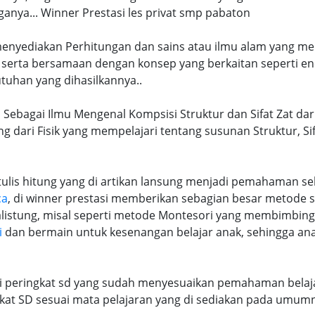
nya... Winner Prestasi les privat smp pabaton
 menyediakan Perhitungan dan sains atau ilmu alam yang me
 serta bersamaan dengan konsep yang berkaitan seperti en
tuhan yang dihasilkannya..
 Sebagai Ilmu Mengenal Kompsisi Struktur dan Sifat Zat dar
ng dari Fisik yang mempelajari tentang susunan Struktur, S
lis hitung yang di artikan lansung menjadi pemahaman seb
ca
, di winner prestasi memberikan sebagian besar metode 
alistung, misal seperti metode Montesori yang membimbi
i
dan bermain untuk kesenangan belajar anak, sehingga an
ri peringkat sd yang sudah menyesuaikan pemahaman belaja
at SD sesuai mata pelajaran yang di sediakan pada umum