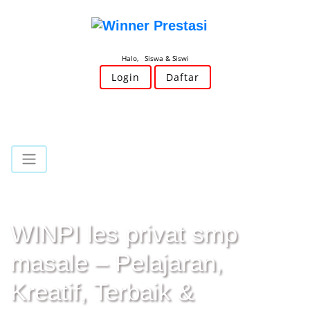
Halo, Siswa & Siswi
Login
Daftar
WINPI les privat smp
masale – Pelajaran,
Kreatif, Terbaik &