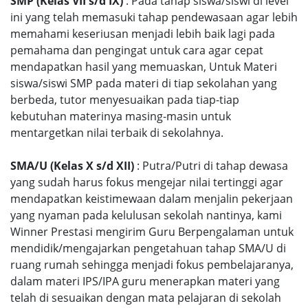
SMP (Kelas VII s/d IX)
: Pada tahap siswa/siswi di level
ini yang telah memasuki tahap pendewasaan agar lebih
memahami keseriusan menjadi lebih baik lagi pada
pemahama dan pengingat untuk cara agar cepat
mendapatkan hasil yang memuaskan, Untuk Materi
siswa/siswi SMP pada materi di tiap sekolahan yang
berbeda, tutor menyesuaikan pada tiap-tiap
kebutuhan materinya masing-masin untuk
mentargetkan nilai terbaik di sekolahnya.
SMA/U (Kelas X s/d XII)
: Putra/Putri di tahap dewasa
yang sudah harus fokus mengejar nilai tertinggi agar
mendapatkan keistimewaan dalam menjalin pekerjaan
yang nyaman pada kelulusan sekolah nantinya, kami
Winner Prestasi mengirim Guru Berpengalaman untuk
mendidik/mengajarkan pengetahuan tahap SMA/U di
ruang rumah sehingga menjadi fokus pembelajaranya,
dalam materi IPS/IPA guru menerapkan materi yang
telah di sesuaikan dengan mata pelajaran di sekolah