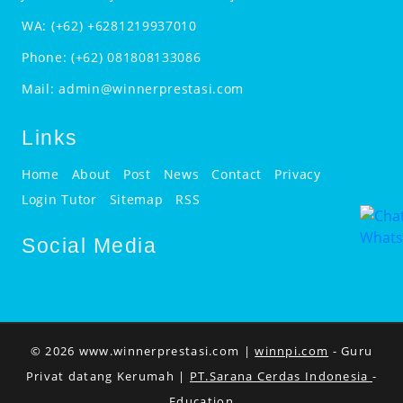
WA:
(+62) +6281219937010
Phone:
(+62) 081808133086
Mail:
admin@winnerprestasi.com
Links
Home
About
Post
News
Contact
Privacy
Login Tutor
Sitemap
RSS
Social Media
© 2026 www.winnerprestasi.com |
winnpi.com
- Guru
Privat datang Kerumah |
PT.Sarana Cerdas Indonesia
-
Education