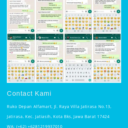
Contact Kami
Ruko Depan Alfamart, Jl. Raya Villa Jatirasa No.13,
Jatirasa, Kec. Jatiasih, Kota Bks, Jawa Barat 17424
WA:
(+62) +6281219937010