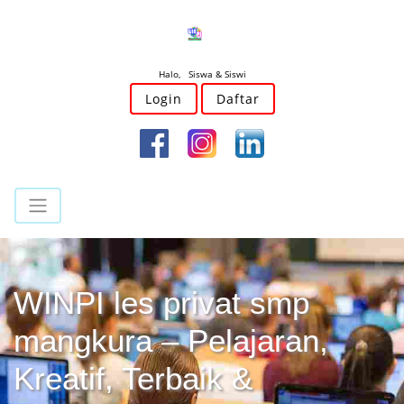
Halo, Siswa & Siswi
Login
Daftar
WINPI les privat smp
mangkura – Pelajaran,
Kreatif, Terbaik &