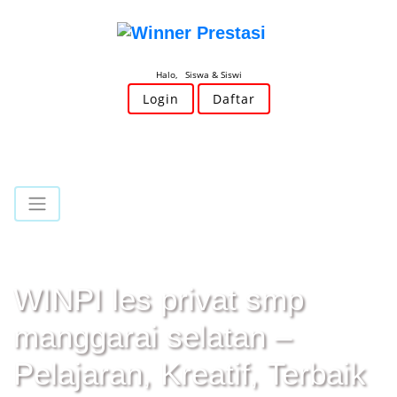
Halo, Siswa & Siswi
Login
Daftar
WINPI les privat smp
manggarai selatan –
Pelajaran, Kreatif, Terbaik