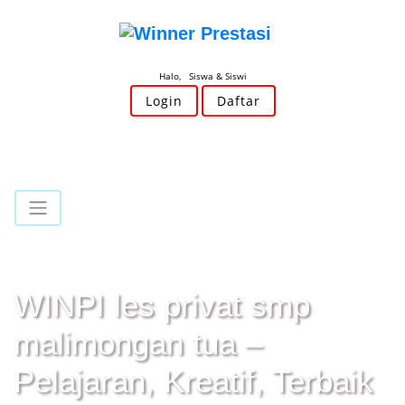
Halo, Siswa & Siswi
Login
Daftar
WINPI les privat smp
malimongan tua –
Pelajaran, Kreatif, Terbaik