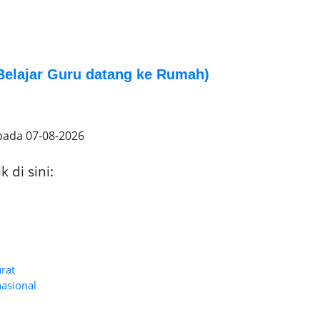
elajar Guru datang ke Rumah)
 pada
07-08-2026
 di sini:
urat
nasional