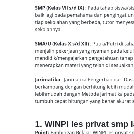
SMP (Kelas VII s/d IX)
: Pada tahap siswa/si
baik lagi pada pemahama dan pengingat unt
tiap sekolahan yang berbeda, tutor menyes
sekolahnya.
SMA/U (Kelas X s/d XII)
: Putra/Putri di ta
menjalin pekerjaan yang nyaman pada kelu
mendidik/mengajarkan pengetahuan tahap S
menerapkan materi yang telah di sesuaikan
Jarimatika
: Jarimatika Pengertian dari Da
berkambang dengan berhitung lebih mudah 
lebihmudah dengan Metode Jarimatika pad
tumbuh cepat hitungan yang benar akurat 
1. WINPI les privat smp 
Point:
Bimbingan Belajar WINPI les privat 