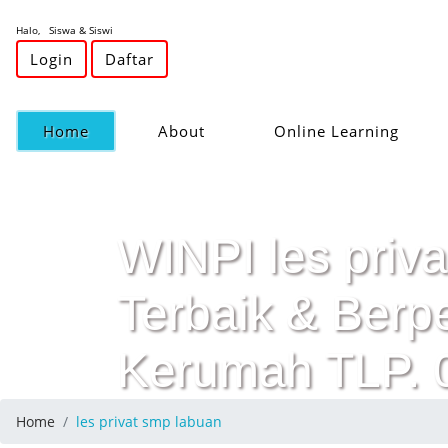
Halo, Siswa & Siswi
Login
Daftar
(current)
Home
About
Online Learning
WINPI les priva
Terbaik & Ber
Kerumah TLP.
Home
les privat smp labuan