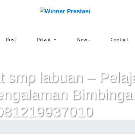
Post
Privat
News
Contact
t smp labuan – Pelaja
pengalaman Bimbinga
 081219937010