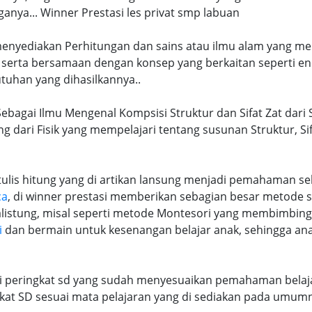
ya... Winner Prestasi les privat smp labuan
 menyediakan Perhitungan dan sains atau ilmu alam yang me
 serta bersamaan dengan konsep yang berkaitan seperti en
tuhan yang dihasilkannya..
Sebagai Ilmu Mengenal Kompsisi Struktur dan Sifat Zat dari
ng dari Fisik yang mempelajari tentang susunan Struktur, S
lis hitung yang di artikan lansung menjadi pemahaman seb
ca
, di winner prestasi memberikan sebagian besar metode 
alistung, misal seperti metode Montesori yang membimbi
i
dan bermain untuk kesenangan belajar anak, sehingga an
ri peringkat sd yang sudah menyesuaikan pemahaman belaja
at SD sesuai mata pelajaran yang di sediakan pada umum