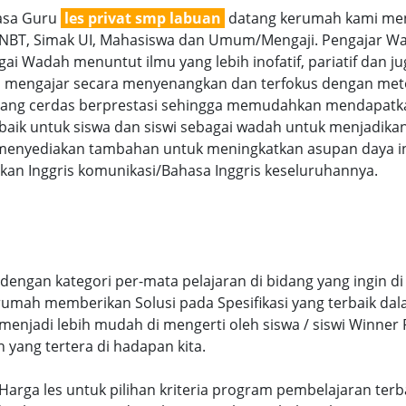
jasa Guru
les privat smp labuan
datang kerumah kami mena
SNBT, Simak UI, Mahasiswa dan Umum/Mengaji. Pengajar Wan
ai Wadah menuntut ilmu yang lebih inofatif, pariatif dan jug
ra mengajar secara menyenangkan dan terfokus dengan met
g cerdas berprestasi sehingga memudahkan mendapatkan n
aik untuk siswa dan siswi sebagai wadah untuk menjadikan
menyediakan tambahan untuk meningkatkan asupan daya int
an Inggris komunikasi/Bahasa Inggris keseluruhannya.
engan kategori per-mata pelajaran di bidang yang ingin di
 rumah memberikan Solusi pada Spesifikasi yang terbaik d
njadi lebih mudah di mengerti oleh siswa / siswi Winner Pr
n yang tertera di hadapan kita.
ai Harga les untuk pilihan kriteria program pembelajaran 