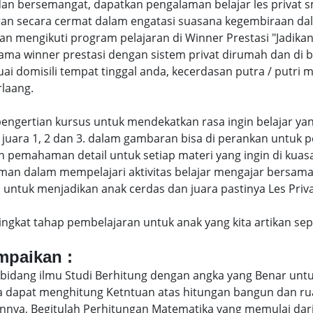
an bersemangat, dapatkan pengalaman belajar les privat
an secara cermat dalam engatasi suasana kegembiraan dal
engikuti program pelajaran di Winner Prestasi "Jadikan 
ama winner prestasi dengan sistem privat dirumah dan di
uai domisili tempat tinggal anda, kecerdasan putra / putr
laang.
di pengertian kursus untuk mendekatkan rasa ingin belajar y
juara 1, 2 dan 3. dalam gambaran bisa di perankan untuk p
pemahaman detail untuk setiap materi yang ingin di kuasai
man dalam mempelajari aktivitas belajar mengajar bersam
ntuk menjadikan anak cerdas dan juara pastinya Les Privat
eringkat tahap pembelajaran untuk anak yang kita artikan s
ampaikan :
bidang ilmu Studi Berhitung dengan angka yang Benar untu
uga dapat menghitung Ketntuan atas hitungan bangun dan 
nya, Begitulah Perhitungan Matematika yang memulai dari