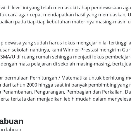
swi di level ini yang telah memasuki tahap pendewasaan ag
uk cara agar cepat mendapatkan hasil yang memuaskan, Un
uaikan pada tiap-tiap kebutuhan materinya masing-masin un
hap dewasa yang sudah harus fokus mengejar nilai terting
lusan sekolah nantinya, kami Winner Prestasi mengirim G
MA/U di ruang rumah sehingga menjadi fokus pembelajara
 dengan mata pelajaran di sekolah masing-masing, bertujua
sar permulaan Perhitungan / Matematika untuk berhitung me
dari tahun 2000 hingga saat ini banyak pembimbing yang
a Penambahan, Pengurangan, Pembagian dan Perkalian, Da
serta tertata dan menjadikan lebih mudah dalam menyelesa
labuan
smp labuan