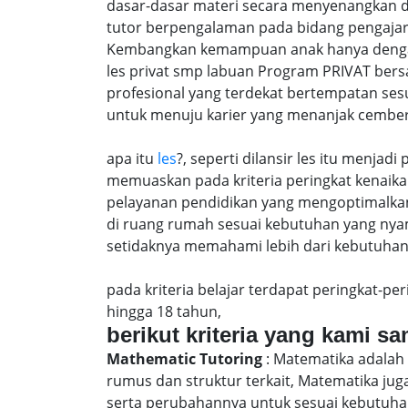
dasar-dasar materi secara menyenangkan d
tutor berpengalaman pada bidang pengajar
Kembangkan kemampuan anak hanya dengan m
les privat smp labuan Program PRIVAT bers
profesional yang terdekat bertempatan ses
untuk menuju karier yang menanjak cember
apa itu
les
?, seperti dilansir les itu menja
memuaskan pada kriteria peringkat kenaika 
pelayanan pendidikan yang mengoptimalkan 
di ruang rumah sesuai kebutuhan yang nya
setidaknya memahami lebih dari kebutuhan u
pada kriteria belajar terdapat peringkat-p
hingga 18 tahun,
berikut kriteria yang kami s
Mathematic Tutoring
: Matematika adalah 
rumus dan struktur terkait, Matematika j
serta perubahannya untuk sesuai kebutuhan