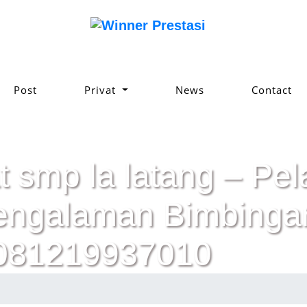
Post
Privat
News
Contact
t smp la latang – Pela
pengalaman Bimbinga
 081219937010