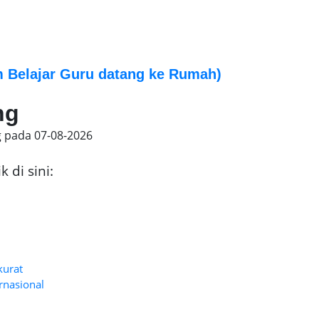
 Belajar Guru datang ke Rumah)
ng
g pada
07-08-2026
 di sini:
kurat
rnasional