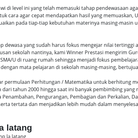
swi di level ini yang telah memasuki tahap pendewasaan ag
uk cara agar cepat mendapatkan hasil yang memuaskan, Un
uaikan pada tiap-tiap kebutuhan materinya masing-masin un
hap dewasa yang sudah harus fokus mengejar nilai terting
lusan sekolah nantinya, kami Winner Prestasi mengirim G
MA/U di ruang rumah sehingga menjadi fokus pembelajara
 dengan mata pelajaran di sekolah masing-masing, bertujua
sar permulaan Perhitungan / Matematika untuk berhitung me
dari tahun 2000 hingga saat ini banyak pembimbing yang
a Penambahan, Pengurangan, Pembagian dan Perkalian, Da
serta tertata dan menjadikan lebih mudah dalam menyelesa
a latang
mp la latang