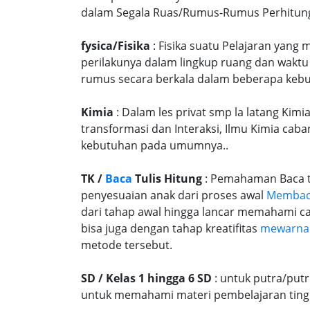
dalam Segala Ruas/Rumus-Rumus Perhitungan
fysica/Fisika
: Fisika suatu Pelajaran yang
perilakunya dalam lingkup ruang dan waktu
rumus secara berkala dalam beberapa kebu
Kimia
: Dalam les privat smp la latang Kimi
transformasi dan Interaksi, Ilmu Kimia caba
kebutuhan pada umumnya..
TK /
Baca
Tulis Hitung
: Pemahaman Baca tu
penyesuaian anak dari proses awal
Memba
dari tahap awal hingga lancar memahami c
bisa juga dengan tahap kreatifitas
mewarna
metode tersebut.
SD / Kelas 1 hingga 6 SD
: untuk putra/put
untuk memahami materi pembelajaran tingk