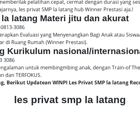
 memberilak pelatihan cepat, cermat dengan durasi yang s
arnya, les privat SMP la latang hub Winner Prestasi aja.!
la latang Materi jitu dan akurat
-0813-3086
pkan Evaluasi yang Menyenangkan Bagi Anak atau Siswa/
ar di Ruang Rumah (Winner Prestasi).
ang Kurikulum nasional/internasion
3 3086
engalaman untuk membingmbing anak, dengan Train-of The
an dan TERFOKUS.
ang, Berikut Updatean WINPI Les Privat SMP la latang R
les privat smp la latang