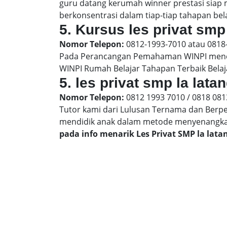
guru datang kerumah winner prestasi siap
berkonsentrasi dalam tiap-tiap tahapan belaj
5. Kursus les privat smp 
Nomor Telepon:
0812-1993-7010 atau 0818
Pada Perancangan Pemahaman WINPI menera
WINPI Rumah Belajar Tahapan Terbaik Belaj
5. les privat smp la lat
Nomor Telepon:
0812 1993 7010 / 0818 081
Tutor kami dari Lulusan Ternama dan Berp
mendidik anak dalam metode menyenangk
pada info menarik Les Privat SMP la lat