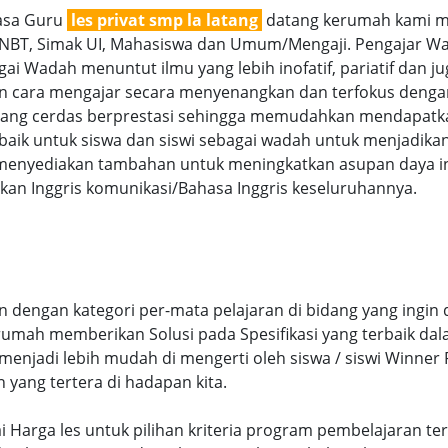
jasa Guru
les privat smp la latang
datang kerumah kami men
SNBT, Simak UI, Mahasiswa dan Umum/Mengaji. Pengajar Wan
i Wadah menuntut ilmu yang lebih inofatif, pariatif dan juga
gan cara mengajar secara menyenangkan dan terfokus denga
g cerdas berprestasi sehingga memudahkan mendapatkan n
aik untuk siswa dan siswi sebagai wadah untuk menjadikan
menyediakan tambahan untuk meningkatkan asupan daya int
an Inggris komunikasi/Bahasa Inggris keseluruhannya.
n dengan kategori per-mata pelajaran di bidang yang ingin 
 rumah memberikan Solusi pada Spesifikasi yang terbaik d
njadi lebih mudah di mengerti oleh siswa / siswi Winner Pr
n yang tertera di hadapan kita.
esuai Harga les untuk pilihan kriteria program pembelajara