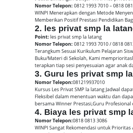
Nomor Telepon:
0812 1993 7010 – 0818 08
WINPI Menerapkan dengan Metode Menyenan
Memberikan Positif Prestasi Pendidikan Bag
2. les privat smp la la
Point:
les privat smp la latang
Nomor Telepon:
0812 1993 7010 / 0818 081
Terangkum Sesuai Kurikulum Pelajaran Sis
Buku/Materi di Sekolah, Kami memprioritas
terapkan tiap sesi penyesuaian agar anak 
3. Guru les privat smp la
Nomor Telepon:
081219937010
Kursus Les Privat SMP la latang Jadwal dap
Fleksibel dalam menentuan waktu dan dapat
bersama Winner Prestasi,Guru Profesional 
4. Biaya les privat smp 
Nomor Telepon:
0818 0813 3086
WINPI Sangat Rekomendasi untuk Prioritas