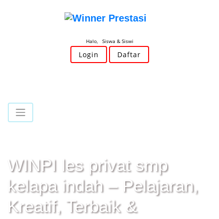
Halo, Siswa & Siswi
Login
Daftar
WINPI les privat smp
kelapa indah – Pelajaran,
Kreatif, Terbaik &