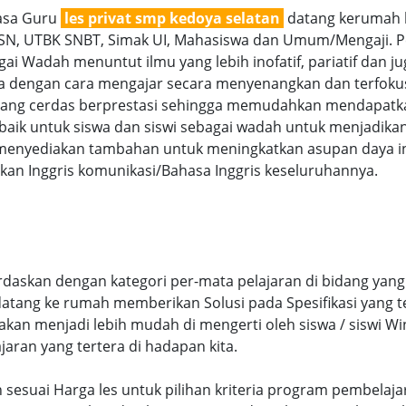
jasa Guru
les privat smp kedoya selatan
datang kerumah k
 OSN, UTBK SNBT, Simak UI, Mahasiswa dan Umum/Mengaji. Pe
ai Wadah menuntut ilmu yang lebih inofatif, pariatif dan ju
nya dengan cara mengajar secara menyenangkan dan terfok
g cerdas berprestasi sehingga memudahkan mendapatkan n
aik untuk siswa dan siswi sebagai wadah untuk menjadikan
menyediakan tambahan untuk meningkatkan asupan daya int
an Inggris komunikasi/Bahasa Inggris keseluruhannya.
rdaskan dengan kategori per-mata pelajaran di bidang yang
 datang ke rumah memberikan Solusi pada Spesifikasi yang
kan menjadi lebih mudah di mengerti oleh siswa / siswi Win
ajaran yang tertera di hadapan kita.
an sesuai Harga les untuk pilihan kriteria program pembelaj