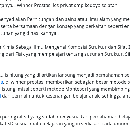
ya... Winner Prestasi les privat smp kedoya selatan
 menyediakan Perhitungan dan sains atau ilmu alam yang me
 serta bersamaan dengan konsep yang berkaitan seperti en
tuhan yang dihasilkannya..
n Kimia Sebagai Ilmu Mengenal Kompsisi Struktur dan Sifat Z
ng dari Fisik yang mempelajari tentang susunan Struktur, S
lis hitung yang di artikan lansung menjadi pemahaman seb
ca
, di winner prestasi memberikan sebagian besar metode 
alistung, misal seperti metode Montesori yang membimbi
i
dan bermain untuk kesenangan belajar anak, sehingga an
ri peringkat sd yang sudah menyesuaikan pemahaman belaja
at SD sesuai mata pelajaran yang di sediakan pada umum