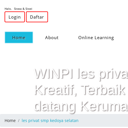
Halo, Siswa & Siswi
Login
Daftar
(current)
Home
About
Online Learning
WINPI les priva
Kreatif, Terba
datang Keruma
Home
les privat smp kedoya selatan