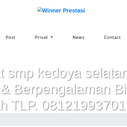
Post
Privat
News
Contact
t smp kedoya selatan
ik & Berpengalaman 
h TLP. 08121993701