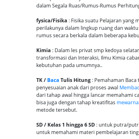
dalam Segala Ruas/Rumus-Rumus Perhitungan
fysica/Fisika
: Fisika suatu Pelajaran yang
perilakunya dalam lingkup ruang dan waktu
rumus secara berkala dalam beberapa kebu
Kimia
: Dalam les privat smp kedoya selata
transformasi dan Interaksi, Ilmu Kimia caba
kebutuhan pada umumnya..
TK /
Baca
Tulis Hitung
: Pemahaman Baca tu
penyesuaian anak dari proses awal
Memba
dari tahap awal hingga lancar memahami c
bisa juga dengan tahap kreatifitas
mewarna
metode tersebut.
SD / Kelas 1 hingga 6 SD
: untuk putra/put
untuk memahami materi pembelajaran tingk