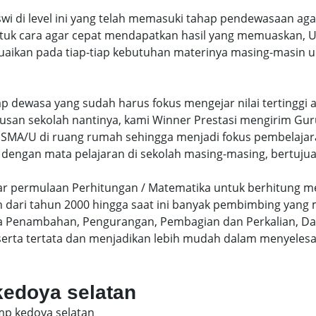
swi di level ini yang telah memasuki tahap pendewasaan ag
uk cara agar cepat mendapatkan hasil yang memuaskan, Un
uaikan pada tiap-tiap kebutuhan materinya masing-masin un
hap dewasa yang sudah harus fokus mengejar nilai terting
lusan sekolah nantinya, kami Winner Prestasi mengirim G
MA/U di ruang rumah sehingga menjadi fokus pembelajara
 dengan mata pelajaran di sekolah masing-masing, bertujua
sar permulaan Perhitungan / Matematika untuk berhitung me
dari tahun 2000 hingga saat ini banyak pembimbing yang
a Penambahan, Pengurangan, Pembagian dan Perkalian, Da
serta tertata dan menjadikan lebih mudah dalam menyelesa
kedoya selatan
smp kedoya selatan