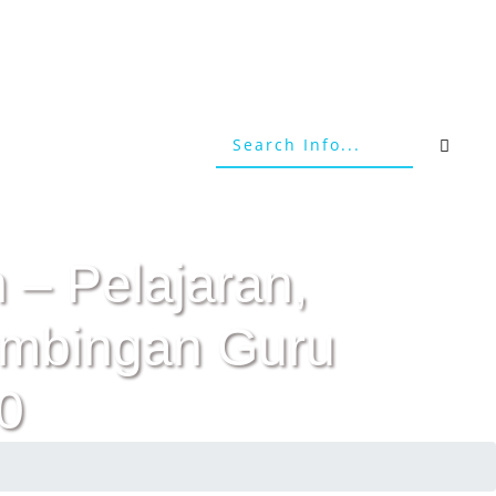
 – Pelajaran,
Bimbingan Guru
0