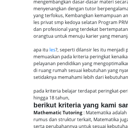
mengembangkan dasar-dasar materi secara 
menyenangkan dengan tutor berpengalaman
yang terfokus, Kembangkan kemampuan anak 
les privat smp kedoya selatan Program PRI
dan profesional yang terdekat bertempatan
orangtua untuk menuju karier yang menanj
apa itu
les
?, seperti dilansir les itu menja
memuaskan pada kriteria peringkat kenaika 
pelayanan pendidikan yang mengoptimalkan 
di ruang rumah sesuai kebutuhan yang nya
setidaknya memahami lebih dari kebutuhan u
pada kriteria belajar terdapat peringkat-p
hingga 18 tahun,
berikut kriteria yang kami s
Mathematic Tutoring
: Matematika adalah 
rumus dan struktur terkait, Matematika j
serta perubahannya untuk sesuai kebutuhan