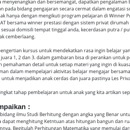
menyenangkan dan bersemangat, dapatkan pengalaman bela
 pada bidang pengajaran secara cermat dalam engatasi 
hanya dengan mengikuti program pelajaran di Winner Pres
VAT bersama winner prestasi dengan sistem privat dirumah
 sesuai domisili tempat tinggal anda, kecerdasan putra / 
ak cemberlaang.
di pengertian kursus untuk mendekatkan rasa ingin belajar y
juara 1, 2 dan 3. dalam gambaran bisa di perankan untuk p
pemahaman detail untuk setiap materi yang ingin di kuasai
man dalam mempelajari aktivitas belajar mengajar bersam
ntuk menjadikan anak cerdas dan juara pastinya Les Privat
eringkat tahap pembelajaran untuk anak yang kita artikan s
ampaikan :
bidang ilmu Studi Berhitung dengan angka yang Benar untu
uga dapat menghitung Ketntuan atas hitungan bangun dan 
nya, Begitulah Perhitungan Matematika yang memulai dari