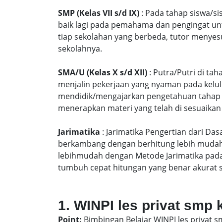
SMP (Kelas VII s/d IX)
: Pada tahap siswa/si
baik lagi pada pemahama dan pengingat unt
tiap sekolahan yang berbeda, tutor menyes
sekolahnya.
SMA/U (Kelas X s/d XII)
: Putra/Putri di ta
menjalin pekerjaan yang nyaman pada kelu
mendidik/mengajarkan pengetahuan tahap S
menerapkan materi yang telah di sesuaikan
Jarimatika
: Jarimatika Pengertian dari Da
berkambang dengan berhitung lebih mudah 
lebihmudah dengan Metode Jarimatika pad
tumbuh cepat hitungan yang benar akurat 
1. WINPI les privat smp 
Point:
Bimbingan Belajar WINPI les privat 