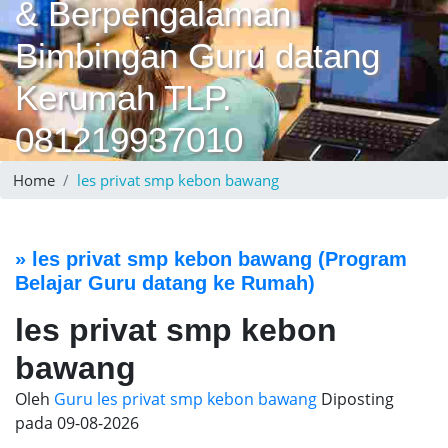
& Berpengalaman
Bimbingan Guru datang
Kerumah TLP.
081219937010
Home
les privat smp kebon bawang
»
les privat smp kebon bawang
(Program
Belajar Guru datang ke Rumah)
les privat smp kebon
bawang
Oleh
Guru les privat smp kebon bawang
Diposting
pada
09-08-2026