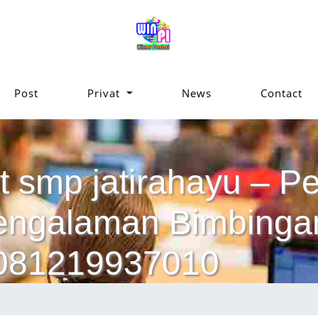
Post
Privat
News
Contact
t smp jatirahayu – Pel
pengalaman Bimbinga
 081219937010