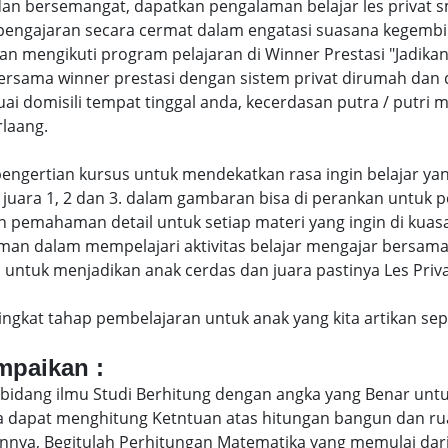
an bersemangat, dapatkan pengalaman belajar les privat 
engajaran secara cermat dalam engatasi suasana kegembi
engikuti program pelajaran di Winner Prestasi "Jadikan 
bersama winner prestasi dengan sistem privat dirumah dan
uai domisili tempat tinggal anda, kecerdasan putra / putr
laang.
di pengertian kursus untuk mendekatkan rasa ingin belajar y
juara 1, 2 dan 3. dalam gambaran bisa di perankan untuk p
pemahaman detail untuk setiap materi yang ingin di kuasai
man dalam mempelajari aktivitas belajar mengajar bersam
ntuk menjadikan anak cerdas dan juara pastinya Les Privat 
eringkat tahap pembelajaran untuk anak yang kita artikan s
ampaikan :
bidang ilmu Studi Berhitung dengan angka yang Benar untu
uga dapat menghitung Ketntuan atas hitungan bangun dan 
nya, Begitulah Perhitungan Matematika yang memulai dari