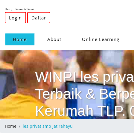
Halo, Siswa & Siswi
Login
Daftar
(current)
Home
About
Online Learning
WINPI les priva
Terbaik & Ber
Kerumah TLP.
Home
les privat smp jatirahayu