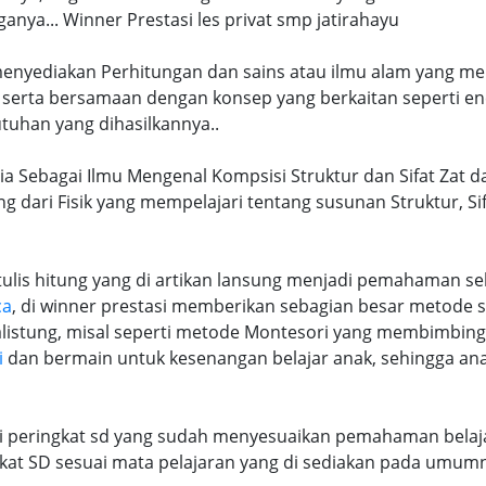
ya... Winner Prestasi les privat smp jatirahayu
 menyediakan Perhitungan dan sains atau ilmu alam yang me
 serta bersamaan dengan konsep yang berkaitan seperti en
tuhan yang dihasilkannya..
ia Sebagai Ilmu Mengenal Kompsisi Struktur dan Sifat Zat d
ng dari Fisik yang mempelajari tentang susunan Struktur, S
lis hitung yang di artikan lansung menjadi pemahaman seb
ca
, di winner prestasi memberikan sebagian besar metode 
alistung, misal seperti metode Montesori yang membimbi
i
dan bermain untuk kesenangan belajar anak, sehingga an
ri peringkat sd yang sudah menyesuaikan pemahaman belaja
at SD sesuai mata pelajaran yang di sediakan pada umum