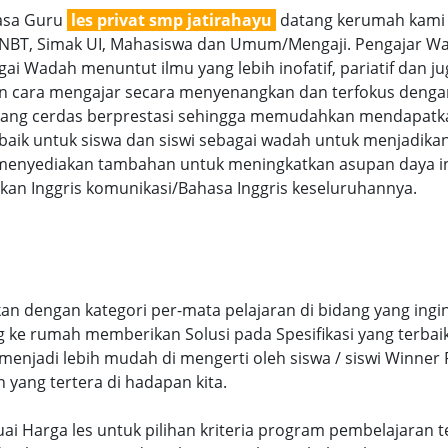
jasa Guru
les privat smp jatirahayu
datang kerumah kami m
SNBT, Simak UI, Mahasiswa dan Umum/Mengaji. Pengajar Wan
i Wadah menuntut ilmu yang lebih inofatif, pariatif dan jug
gan cara mengajar secara menyenangkan dan terfokus denga
g cerdas berprestasi sehingga memudahkan mendapatkan n
aik untuk siswa dan siswi sebagai wadah untuk menjadikan
menyediakan tambahan untuk meningkatkan asupan daya int
an Inggris komunikasi/Bahasa Inggris keseluruhannya.
an dengan kategori per-mata pelajaran di bidang yang ingi
ng ke rumah memberikan Solusi pada Spesifikasi yang terb
njadi lebih mudah di mengerti oleh siswa / siswi Winner Pr
n yang tertera di hadapan kita.
sesuai Harga les untuk pilihan kriteria program pembelajar