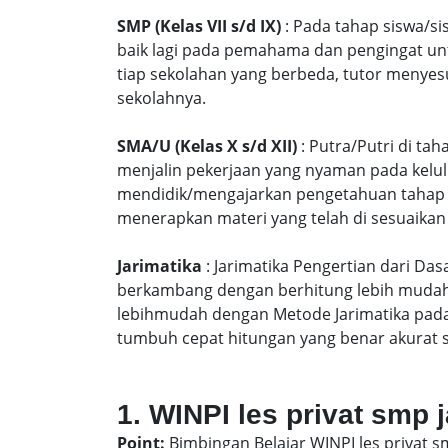
SMP (Kelas VII s/d IX)
: Pada tahap siswa/si
baik lagi pada pemahama dan pengingat unt
tiap sekolahan yang berbeda, tutor menyes
sekolahnya.
SMA/U (Kelas X s/d XII)
: Putra/Putri di ta
menjalin pekerjaan yang nyaman pada kelu
mendidik/mengajarkan pengetahuan tahap S
menerapkan materi yang telah di sesuaikan
Jarimatika
: Jarimatika Pengertian dari Da
berkambang dengan berhitung lebih mudah 
lebihmudah dengan Metode Jarimatika pad
tumbuh cepat hitungan yang benar akurat 
1. WINPI les privat smp 
Point:
Bimbingan Belajar WINPI les privat s