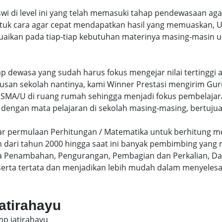
swi di level ini yang telah memasuki tahap pendewasaan ag
uk cara agar cepat mendapatkan hasil yang memuaskan, Un
uaikan pada tiap-tiap kebutuhan materinya masing-masin un
hap dewasa yang sudah harus fokus mengejar nilai terting
lusan sekolah nantinya, kami Winner Prestasi mengirim G
MA/U di ruang rumah sehingga menjadi fokus pembelajara
 dengan mata pelajaran di sekolah masing-masing, bertujua
sar permulaan Perhitungan / Matematika untuk berhitung me
dari tahun 2000 hingga saat ini banyak pembimbing yang
a Penambahan, Pengurangan, Pembagian dan Perkalian, Da
serta tertata dan menjadikan lebih mudah dalam menyelesa
jatirahayu
mp jatirahayu