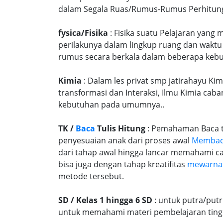
dalam Segala Ruas/Rumus-Rumus Perhitungan
fysica/Fisika
: Fisika suatu Pelajaran yang
perilakunya dalam lingkup ruang dan waktu
rumus secara berkala dalam beberapa kebu
Kimia
: Dalam les privat smp jatirahayu Kim
transformasi dan Interaksi, Ilmu Kimia caba
kebutuhan pada umumnya..
TK /
Baca
Tulis Hitung
: Pemahaman Baca tu
penyesuaian anak dari proses awal
Memba
dari tahap awal hingga lancar memahami c
bisa juga dengan tahap kreatifitas
mewarna
metode tersebut.
SD / Kelas 1 hingga 6 SD
: untuk putra/put
untuk memahami materi pembelajaran tingk