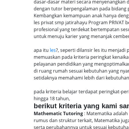
dasar-dasar materi secara menyenangkan d
dengan tutor berpengalaman pada bidang p
Kembangkan kemampuan anak hanya dengan m
les privat smp jatirahayu Program PRIVAT 
profesional yang terdekat bertempatan ses
untuk menuju karier yang menanjak cember
apa itu
les
?, seperti dilansir les itu menja
memuaskan pada kriteria peringkat kenaika 
pelayanan pendidikan yang mengoptimalkan 
di ruang rumah sesuai kebutuhan yang nya
setidaknya memahami lebih dari kebutuhan u
pada kriteria belajar terdapat peringkat-p
hingga 18 tahun,
berikut kriteria yang kami s
Mathematic Tutoring
: Matematika adalah 
rumus dan struktur terkait, Matematika j
serta perubahannya untuk sesuai kebutuhan