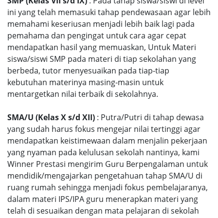
SMP (Kelas VII s/d IX)
: Pada tahap siswa/siswi di level
ini yang telah memasuki tahap pendewasaan agar lebih
memahami keseriusan menjadi lebih baik lagi pada
pemahama dan pengingat untuk cara agar cepat
mendapatkan hasil yang memuaskan, Untuk Materi
siswa/siswi SMP pada materi di tiap sekolahan yang
berbeda, tutor menyesuaikan pada tiap-tiap
kebutuhan materinya masing-masin untuk
mentargetkan nilai terbaik di sekolahnya.
SMA/U (Kelas X s/d XII)
: Putra/Putri di tahap dewasa
yang sudah harus fokus mengejar nilai tertinggi agar
mendapatkan keistimewaan dalam menjalin pekerjaan
yang nyaman pada kelulusan sekolah nantinya, kami
Winner Prestasi mengirim Guru Berpengalaman untuk
mendidik/mengajarkan pengetahuan tahap SMA/U di
ruang rumah sehingga menjadi fokus pembelajaranya,
dalam materi IPS/IPA guru menerapkan materi yang
telah di sesuaikan dengan mata pelajaran di sekolah