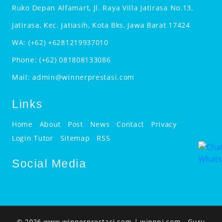
Ruko Depan Alfamart, Jl. Raya Villa Jatirasa No.13,
Jatirasa, Kec. Jatiasih, Kota Bks, Jawa Barat 17424
WA:
(+62) +6281219937010
Phone:
(+62) 081808133086
Mail:
admin@winnerprestasi.com
Links
Home
About
Post
News
Contact
Privacy
Login Tutor
Sitemap
RSS
Social Media
© 2026 www.winnerprestasi.com |
winnpi.com
- Guru