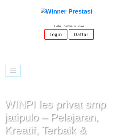
Halo, Siswa & Siswi
Login
Daftar
WINPI les privat smp
jatipulo – Pelajaran,
Kreatif, Terbaik &