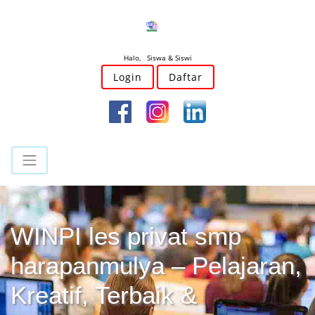
Halo, Siswa & Siswi
Login
Daftar
WINPI les privat smp
harapanmulya – Pelajaran,
Kreatif, Terbaik &