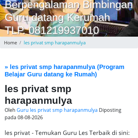
Berpengalaman Bimbingan
Guru datang Kerumah
TLP. 081219937010
Home
les privat smp harapanmulya
»
les privat smp harapanmulya
(Program
Belajar Guru datang ke Rumah)
les privat smp
harapanmulya
Oleh
Guru les privat smp harapanmulya
Diposting
pada
08-08-2026
les privat - Temukan Guru Les Terbaik di sini: