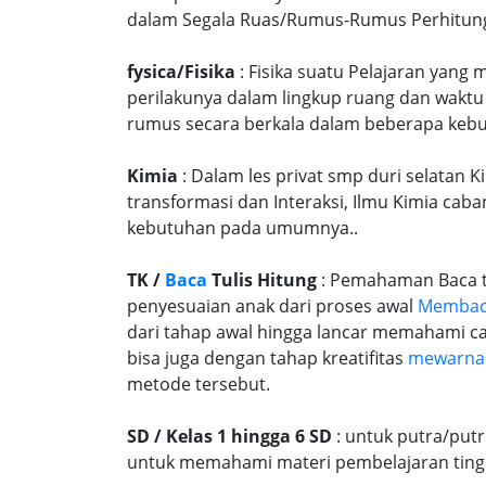
dalam Segala Ruas/Rumus-Rumus Perhitungan
fysica/Fisika
: Fisika suatu Pelajaran yang
perilakunya dalam lingkup ruang dan waktu
rumus secara berkala dalam beberapa kebu
Kimia
: Dalam les privat smp duri selatan K
transformasi dan Interaksi, Ilmu Kimia caba
kebutuhan pada umumnya..
TK /
Baca
Tulis Hitung
: Pemahaman Baca tu
penyesuaian anak dari proses awal
Memba
dari tahap awal hingga lancar memahami c
bisa juga dengan tahap kreatifitas
mewarna
metode tersebut.
SD / Kelas 1 hingga 6 SD
: untuk putra/put
untuk memahami materi pembelajaran tingk