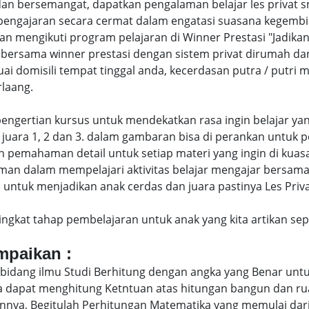
an bersemangat, dapatkan pengalaman belajar les privat 
engajaran secara cermat dalam engatasi suasana kegembi
engikuti program pelajaran di Winner Prestasi "Jadikan 
T bersama winner prestasi dengan sistem privat dirumah d
uai domisili tempat tinggal anda, kecerdasan putra / putr
laang.
di pengertian kursus untuk mendekatkan rasa ingin belajar y
juara 1, 2 dan 3. dalam gambaran bisa di perankan untuk p
pemahaman detail untuk setiap materi yang ingin di kuasai
man dalam mempelajari aktivitas belajar mengajar bersam
ntuk menjadikan anak cerdas dan juara pastinya Les Privat 
eringkat tahap pembelajaran untuk anak yang kita artikan s
ampaikan :
bidang ilmu Studi Berhitung dengan angka yang Benar untu
uga dapat menghitung Ketntuan atas hitungan bangun dan 
nya, Begitulah Perhitungan Matematika yang memulai dari