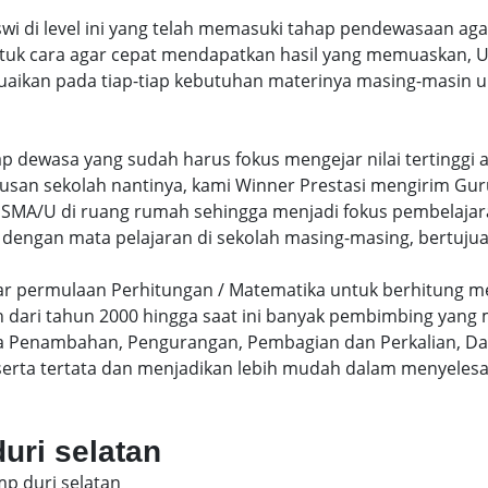
swi di level ini yang telah memasuki tahap pendewasaan ag
uk cara agar cepat mendapatkan hasil yang memuaskan, Un
uaikan pada tiap-tiap kebutuhan materinya masing-masin un
hap dewasa yang sudah harus fokus mengejar nilai terting
lusan sekolah nantinya, kami Winner Prestasi mengirim G
MA/U di ruang rumah sehingga menjadi fokus pembelajara
 dengan mata pelajaran di sekolah masing-masing, bertujua
sar permulaan Perhitungan / Matematika untuk berhitung me
dari tahun 2000 hingga saat ini banyak pembimbing yang
a Penambahan, Pengurangan, Pembagian dan Perkalian, Da
serta tertata dan menjadikan lebih mudah dalam menyelesa
duri selatan
mp duri selatan