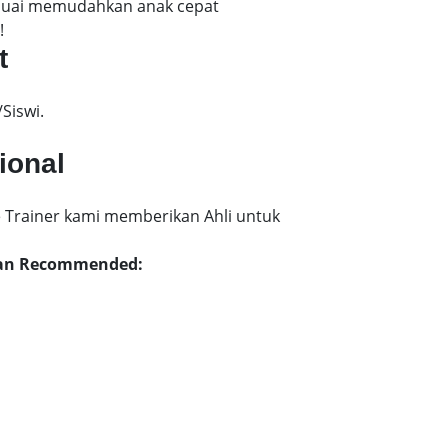
esuai memudahkan anak cepat
!
t
Siswi.
ional
 Trainer kami memberikan Ahli untuk
latan Recommended: