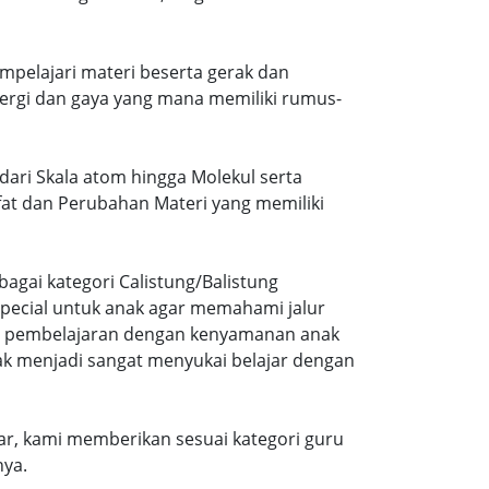
mpelajari materi beserta gerak dan
ergi dan gaya yang mana memiliki rumus-
 dari Skala atom hingga Molekul serta
ifat dan Perubahan Materi yang memiliki
agai kategori Calistung/Balistung
special untuk anak agar memahami jalur
ng pembelajaran dengan kenyamanan anak
ak menjadi sangat menyukai belajar dengan
r, kami memberikan sesuai kategori guru
nya.