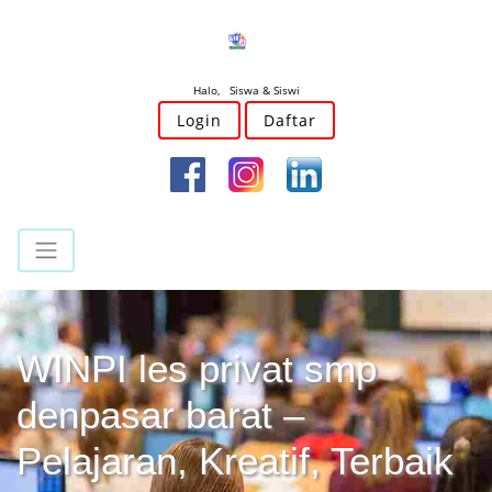
Halo, Siswa & Siswi
Login
Daftar
WINPI les privat smp
denpasar barat –
Pelajaran, Kreatif, Terbaik