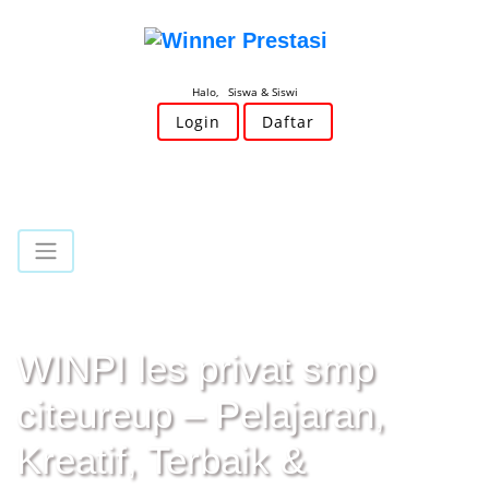
Halo, Siswa & Siswi
Login
Daftar
WINPI les privat smp
citeureup – Pelajaran,
Kreatif, Terbaik &