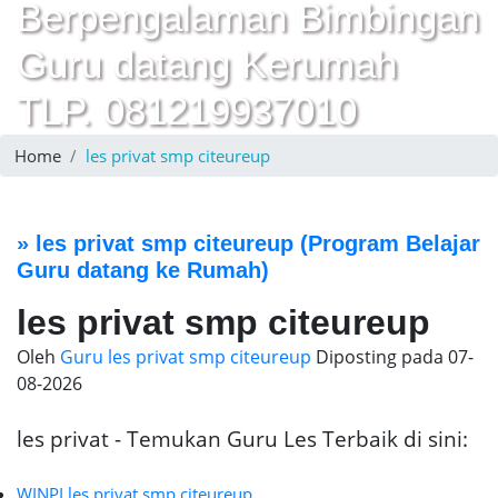
Berpengalaman Bimbingan
Guru datang Kerumah
TLP. 081219937010
Home
les privat smp citeureup
»
les privat smp citeureup
(Program Belajar
Guru datang ke Rumah)
les privat smp citeureup
Oleh
Guru les privat smp citeureup
Diposting pada
07-
08-2026
les privat - Temukan Guru Les Terbaik di sini:
WINPI les privat smp citeureup