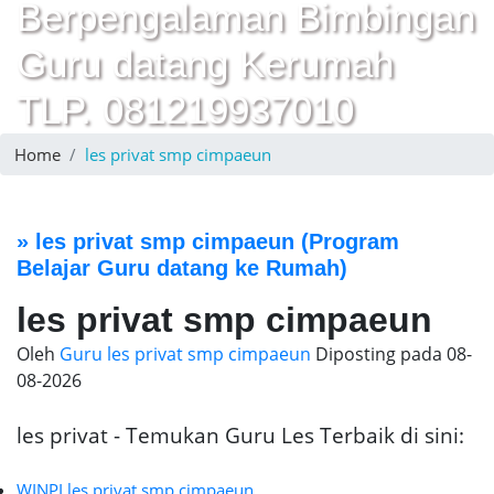
Berpengalaman Bimbingan
Guru datang Kerumah
TLP. 081219937010
Home
les privat smp cimpaeun
»
les privat smp cimpaeun
(Program
Belajar Guru datang ke Rumah)
les privat smp cimpaeun
Oleh
Guru les privat smp cimpaeun
Diposting pada
08-
08-2026
les privat - Temukan Guru Les Terbaik di sini:
WINPI les privat smp cimpaeun