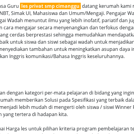
jasa Guru
les privat smp cimanggu
datang kerumah kami me
SNBT, Simak UI, Mahasiswa dan Umum/Mengaji. Pengajar Wan
ai Wadah menuntut ilmu yang lebih inofatif, pariatif dan ju
gan cara mengajar secara menyenangkan dan terfokus denga
g cerdas berprestasi sehingga memudahkan mendapatkan n
aik untuk siswa dan siswi sebagai wadah untuk menjadikan
menyediakan tambahan untuk meningkatkan asupan daya int
an Inggris komunikasi/Bahasa Inggris keseluruhannya.
 dengan kategori per-mata pelajaran di bidang yang ingin
 rumah memberikan Solusi pada Spesifikasi yang terbaik d
njadi lebih mudah di mengerti oleh siswa / siswi Winner Pr
n yang tertera di hadapan kita.
suai Harga les untuk pilihan kriteria program pembelajara