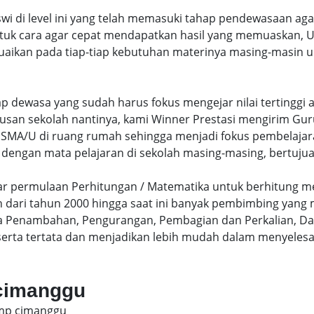
swi di level ini yang telah memasuki tahap pendewasaan ag
uk cara agar cepat mendapatkan hasil yang memuaskan, Un
uaikan pada tiap-tiap kebutuhan materinya masing-masin un
hap dewasa yang sudah harus fokus mengejar nilai terting
lusan sekolah nantinya, kami Winner Prestasi mengirim G
MA/U di ruang rumah sehingga menjadi fokus pembelajara
 dengan mata pelajaran di sekolah masing-masing, bertujua
sar permulaan Perhitungan / Matematika untuk berhitung me
dari tahun 2000 hingga saat ini banyak pembimbing yang
a Penambahan, Pengurangan, Pembagian dan Perkalian, Da
serta tertata dan menjadikan lebih mudah dalam menyelesa
 cimanggu
smp cimanggu