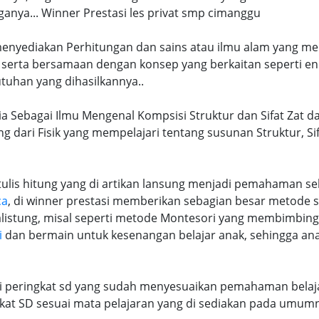
nya... Winner Prestasi les privat smp cimanggu
 menyediakan Perhitungan dan sains atau ilmu alam yang me
 serta bersamaan dengan konsep yang berkaitan seperti en
tuhan yang dihasilkannya..
a Sebagai Ilmu Mengenal Kompsisi Struktur dan Sifat Zat da
ng dari Fisik yang mempelajari tentang susunan Struktur, S
lis hitung yang di artikan lansung menjadi pemahaman seb
ca
, di winner prestasi memberikan sebagian besar metode 
alistung, misal seperti metode Montesori yang membimbi
i
dan bermain untuk kesenangan belajar anak, sehingga an
ri peringkat sd yang sudah menyesuaikan pemahaman belaja
at SD sesuai mata pelajaran yang di sediakan pada umum