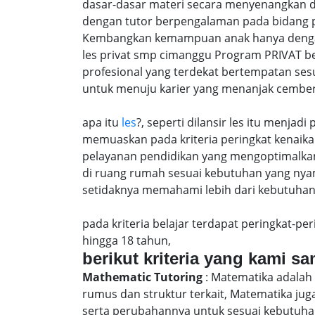
dasar-dasar materi secara menyenangkan 
dengan tutor berpengalaman pada bidang p
Kembangkan kemampuan anak hanya dengan m
les privat smp cimanggu Program PRIVAT b
profesional yang terdekat bertempatan ses
untuk menuju karier yang menanjak cember
apa itu
les
?, seperti dilansir les itu menja
memuaskan pada kriteria peringkat kenaika 
pelayanan pendidikan yang mengoptimalkan 
di ruang rumah sesuai kebutuhan yang nya
setidaknya memahami lebih dari kebutuhan 
pada kriteria belajar terdapat peringkat-p
hingga 18 tahun,
berikut kriteria yang kami s
Mathematic Tutoring
: Matematika adalah 
rumus dan struktur terkait, Matematika j
serta perubahannya untuk sesuai kebutuhan