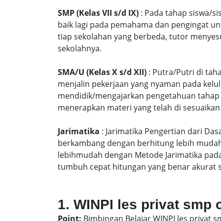
SMP (Kelas VII s/d IX)
: Pada tahap siswa/si
baik lagi pada pemahama dan pengingat unt
tiap sekolahan yang berbeda, tutor menyes
sekolahnya.
SMA/U (Kelas X s/d XII)
: Putra/Putri di ta
menjalin pekerjaan yang nyaman pada kelu
mendidik/mengajarkan pengetahuan tahap S
menerapkan materi yang telah di sesuaikan
Jarimatika
: Jarimatika Pengertian dari Da
berkambang dengan berhitung lebih mudah 
lebihmudah dengan Metode Jarimatika pad
tumbuh cepat hitungan yang benar akurat 
1. WINPI les privat smp
Point:
Bimbingan Belajar WINPI les privat 