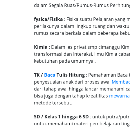
dalam Segala Ruas/Rumus-Rumus Perhitunga
fysica/Fisika
: Fisika suatu Pelajaran yang
perilakunya dalam lingkup ruang dan waktu
rumus secara berkala dalam beberapa kebu
Kimia
: Dalam les privat smp cimanggu Kimi
transformasi dan Interaksi, Ilmu Kimia caba
kebutuhan pada umumnya..
TK /
Baca
Tulis Hitung
: Pemahaman Baca tu
penyesuaian anak dari proses awal
Memba
dari tahap awal hingga lancar memahami c
bisa juga dengan tahap kreatifitas
mewarna
metode tersebut.
SD / Kelas 1 hingga 6 SD
: untuk putra/put
untuk memahami materi pembelajaran tingk