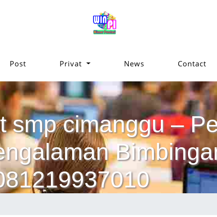
Post
Privat
News
Contact
t smp cimanggu – Pel
pengalaman Bimbinga
 081219937010