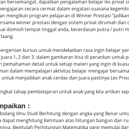
dan bersemangat, dapatkan pengalaman belajar les privat
engajaran secara cermat dalam engatasi suasana kegembi
engikuti program pelajaran di Winner Prestasi "Jadikan 
ersama winner prestasi dengan sistem privat dirumah dan 
uai domisili tempat tinggal anda, kecerdasan putra / putr
laang.
di pengertian kursus untuk mendekatkan rasa ingin belajar y
juara 1, 2 dan 3. dalam gambaran bisa di perankan untuk p
pemahaman detail untuk setiap materi yang ingin di kuasai
man dalam mempelajari aktivitas belajar mengajar bersam
untuk menjadikan anak cerdas dan juara pastinya Les Priva
eringkat tahap pembelajaran untuk anak yang kita artikan s
ampaikan :
bidang ilmu Studi Berhitung dengan angka yang Benar untu
uga dapat menghitung Ketntuan atas hitungan bangun dan 
nya, Begitulah Perhitungan Matematika yang memulai dari