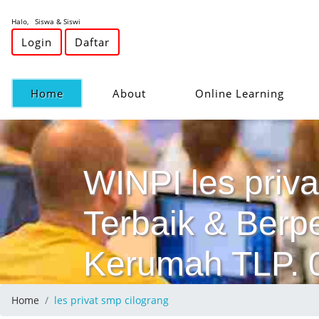
Halo, Siswa & Siswi
Login
Daftar
(current)
Home
About
Online Learning
WINPI les priva
Terbaik & Ber
Kerumah TLP.
Home
les privat smp cilograng