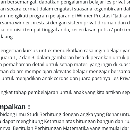
an bersemangat, dapatkan pengalaman belajar les privat
an secara cermat dalam engatasi suasana kegembiraan dal
engikuti program pelajaran di Winner Prestasi "Jadikan 
ersama winner prestasi dengan sistem privat dirumah dan 
uai domisili tempat tinggal anda, kecerdasan putra / putr
laang.
di pengertian kursus untuk mendekatkan rasa ingin belajar y
juara 1, 2 dan 3. dalam gambaran bisa di perankan untuk p
pemahaman detail untuk setiap materi yang ingin di kuasai
man dalam mempelajari aktivitas belajar mengajar bersam
ntuk menjadikan anak cerdas dan juara pastinya Les Privat
eringkat tahap pembelajaran untuk anak yang kita artikan s
ampaikan :
bidang ilmu Studi Berhitung dengan angka yang Benar untu
uga dapat menghitung Ketntuan atas hitungan bangun dan 
nya, Begitulah Perhitungan Matematika yang memulai dari