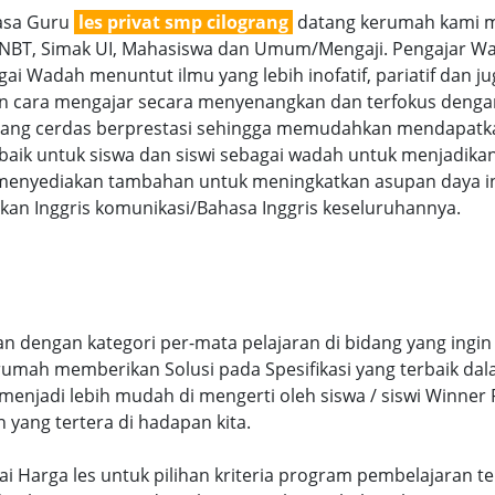
jasa Guru
les privat smp cilograng
datang kerumah kami me
SNBT, Simak UI, Mahasiswa dan Umum/Mengaji. Pengajar Wan
ai Wadah menuntut ilmu yang lebih inofatif, pariatif dan jug
gan cara mengajar secara menyenangkan dan terfokus denga
g cerdas berprestasi sehingga memudahkan mendapatkan n
aik untuk siswa dan siswi sebagai wadah untuk menjadikan
menyediakan tambahan untuk meningkatkan asupan daya int
an Inggris komunikasi/Bahasa Inggris keseluruhannya.
n dengan kategori per-mata pelajaran di bidang yang ingin 
 rumah memberikan Solusi pada Spesifikasi yang terbaik d
njadi lebih mudah di mengerti oleh siswa / siswi Winner Pr
n yang tertera di hadapan kita.
esuai Harga les untuk pilihan kriteria program pembelajara