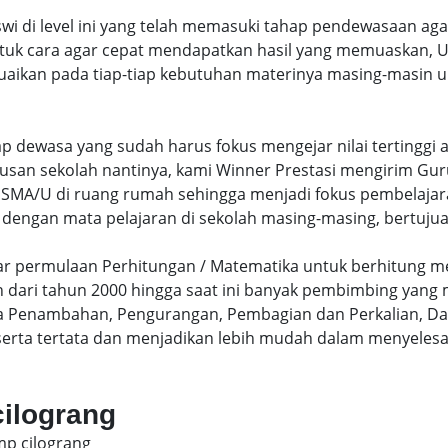
swi di level ini yang telah memasuki tahap pendewasaan ag
uk cara agar cepat mendapatkan hasil yang memuaskan, Un
uaikan pada tiap-tiap kebutuhan materinya masing-masin un
hap dewasa yang sudah harus fokus mengejar nilai terting
lusan sekolah nantinya, kami Winner Prestasi mengirim G
MA/U di ruang rumah sehingga menjadi fokus pembelajara
 dengan mata pelajaran di sekolah masing-masing, bertujua
sar permulaan Perhitungan / Matematika untuk berhitung me
dari tahun 2000 hingga saat ini banyak pembimbing yang
a Penambahan, Pengurangan, Pembagian dan Perkalian, Da
serta tertata dan menjadikan lebih mudah dalam menyelesa
cilograng
mp cilograng