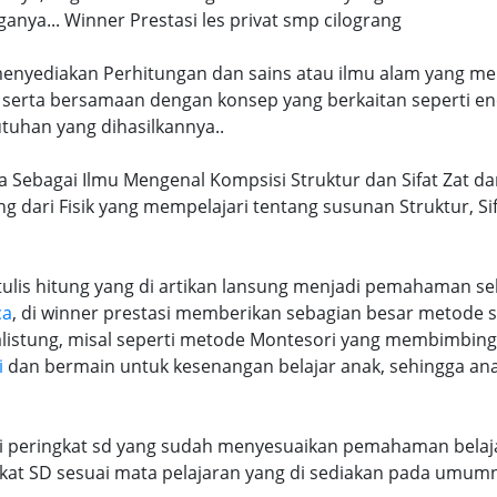
ya... Winner Prestasi les privat smp cilograng
 menyediakan Perhitungan dan sains atau ilmu alam yang me
 serta bersamaan dengan konsep yang berkaitan seperti en
tuhan yang dihasilkannya..
a Sebagai Ilmu Mengenal Kompsisi Struktur dan Sifat Zat da
ng dari Fisik yang mempelajari tentang susunan Struktur, S
lis hitung yang di artikan lansung menjadi pemahaman seb
ca
, di winner prestasi memberikan sebagian besar metode 
alistung, misal seperti metode Montesori yang membimbi
i
dan bermain untuk kesenangan belajar anak, sehingga an
ri peringkat sd yang sudah menyesuaikan pemahaman belaja
at SD sesuai mata pelajaran yang di sediakan pada umum