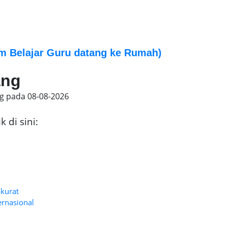
m Belajar Guru datang ke Rumah)
ang
ng pada
08-08-2026
 di sini:
akurat
ernasional