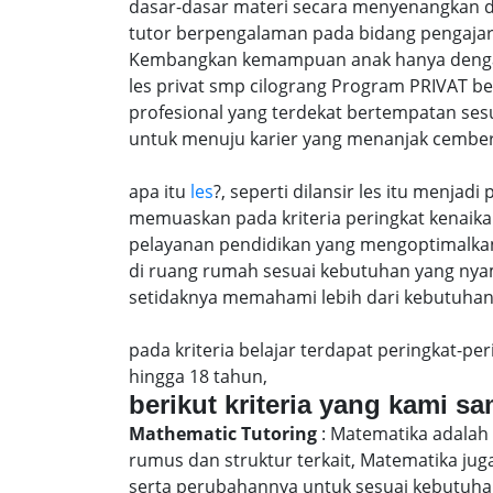
dasar-dasar materi secara menyenangkan d
tutor berpengalaman pada bidang pengajar
Kembangkan kemampuan anak hanya dengan m
les privat smp cilograng Program PRIVAT b
profesional yang terdekat bertempatan ses
untuk menuju karier yang menanjak cember
apa itu
les
?, seperti dilansir les itu menja
memuaskan pada kriteria peringkat kenaika 
pelayanan pendidikan yang mengoptimalkan 
di ruang rumah sesuai kebutuhan yang nya
setidaknya memahami lebih dari kebutuhan u
pada kriteria belajar terdapat peringkat-p
hingga 18 tahun,
berikut kriteria yang kami s
Mathematic Tutoring
: Matematika adalah 
rumus dan struktur terkait, Matematika j
serta perubahannya untuk sesuai kebutuhan