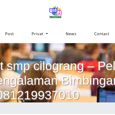
Post
Privat
News
Contact
t smp cilograng – Pela
pengalaman Bimbinga
 081219937010