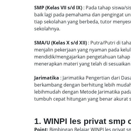
SMP (Kelas VII s/d IX)
: Pada tahap siswa/si
baik lagi pada pemahama dan pengingat unt
tiap sekolahan yang berbeda, tutor menyes
sekolahnya.
SMA/U (Kelas X s/d XII)
: Putra/Putri di ta
menjalin pekerjaan yang nyaman pada kelu
mendidik/mengajarkan pengetahuan tahap S
menerapkan materi yang telah di sesuaikan
Jarimatika
: Jarimatika Pengertian dari Da
berkambang dengan berhitung lebih mudah 
lebihmudah dengan Metode Jarimatika pad
tumbuh cepat hitungan yang benar akurat 
1. WINPI les privat smp 
Point:
Bimbingan Belajar WINPI les privat s