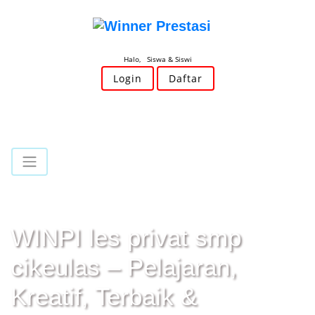
Halo, Siswa & Siswi
Login
Daftar
WINPI les privat smp
cikeulas – Pelajaran,
Kreatif, Terbaik &