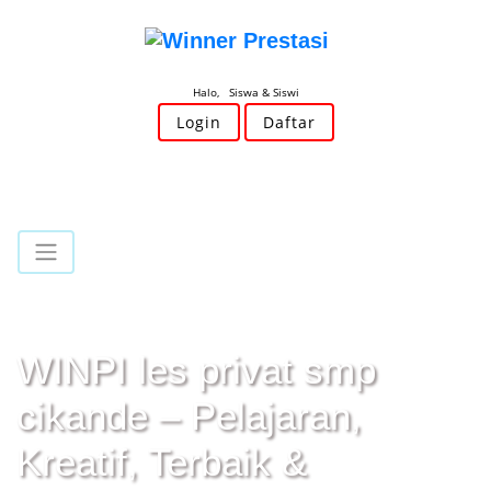
Halo, Siswa & Siswi
Login
Daftar
WINPI les privat smp
cikande – Pelajaran,
Kreatif, Terbaik &