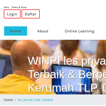
Halo, Siswa & Siswi
Login
Daftar
(current)
Home
About
Online Learning
WINPI les priva
Terbaik & Ber
Kerumah TLP.
Home
les privat smp cibeber