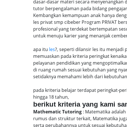
dasar-dasar materi secara menyenangkan d
tutor berpengalaman pada bidang pengajar
Kembangkan kemampuan anak hanya dengan m
les privat smp cibeber Program PRIVAT ber
profesional yang terdekat bertempatan ses
untuk menuju karier yang menanjak cember
apa itu
les
?, seperti dilansir les itu menja
memuaskan pada kriteria peringkat kenaika 
pelayanan pendidikan yang mengoptimalkan 
di ruang rumah sesuai kebutuhan yang nya
setidaknya memahami lebih dari kebutuhan u
pada kriteria belajar terdapat peringkat-p
hingga 18 tahun,
berikut kriteria yang kami s
Mathematic Tutoring
: Matematika adalah 
rumus dan struktur terkait, Matematika j
serta perubahannya untuk sesuai kebutuhan