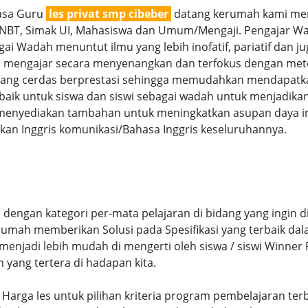
jasa Guru
les privat smp cibeber
datang kerumah kami mena
SNBT, Simak UI, Mahasiswa dan Umum/Mengaji. Pengajar Wan
ai Wadah menuntut ilmu yang lebih inofatif, pariatif dan jug
ra mengajar secara menyenangkan dan terfokus dengan met
g cerdas berprestasi sehingga memudahkan mendapatkan n
aik untuk siswa dan siswi sebagai wadah untuk menjadikan
menyediakan tambahan untuk meningkatkan asupan daya int
an Inggris komunikasi/Bahasa Inggris keseluruhannya.
dengan kategori per-mata pelajaran di bidang yang ingin d
 rumah memberikan Solusi pada Spesifikasi yang terbaik d
njadi lebih mudah di mengerti oleh siswa / siswi Winner Pr
n yang tertera di hadapan kita.
uai Harga les untuk pilihan kriteria program pembelajaran