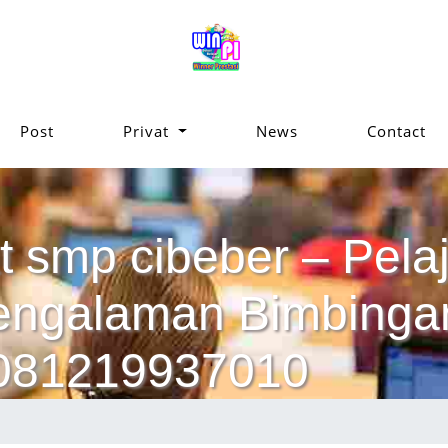
Post
Privat
News
Contact
t smp cibeber – Pelaj
pengalaman Bimbinga
 081219937010