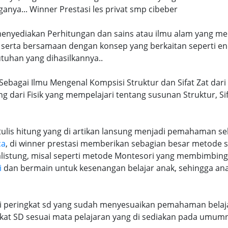
ya... Winner Prestasi les privat smp cibeber
 menyediakan Perhitungan dan sains atau ilmu alam yang me
 serta bersamaan dengan konsep yang berkaitan seperti en
tuhan yang dihasilkannya..
 Sebagai Ilmu Mengenal Kompsisi Struktur dan Sifat Zat dari
ng dari Fisik yang mempelajari tentang susunan Struktur, S
lis hitung yang di artikan lansung menjadi pemahaman seb
ca
, di winner prestasi memberikan sebagian besar metode 
alistung, misal seperti metode Montesori yang membimbi
i
dan bermain untuk kesenangan belajar anak, sehingga an
ri peringkat sd yang sudah menyesuaikan pemahaman belaja
at SD sesuai mata pelajaran yang di sediakan pada umum