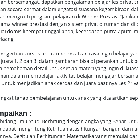
an bersemangat, dapatkan pengalaman belajar les privat
an secara cermat dalam engatasi suasana kegembiraan dal
engikuti program pelajaran di Winner Prestasi "Jadikan 
sama winner prestasi dengan sistem privat dirumah dan di
uai domisili tempat tinggal anda, kecerdasan putra / putr
laang.
di pengertian kursus untuk mendekatkan rasa ingin belajar y
juara 1, 2 dan 3. dalam gambaran bisa di perankan untuk p
pemahaman detail untuk setiap materi yang ingin di kuasai
man dalam mempelajari aktivitas belajar mengajar bersam
ntuk menjadikan anak cerdas dan juara pastinya Les Privat
eringkat tahap pembelajaran untuk anak yang kita artikan s
ampaikan :
bidang ilmu Studi Berhitung dengan angka yang Benar untu
uga dapat menghitung Ketntuan atas hitungan bangun dan 
nya, Begitulah Perhitungan Matematika yang memulai dari