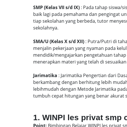
SMP (Kelas VII s/d IX)
: Pada tahap siswa/si
baik lagi pada pemahama dan pengingat unt
tiap sekolahan yang berbeda, tutor menyes
sekolahnya.
SMA/U (Kelas X s/d XII)
: Putra/Putri di ta
menjalin pekerjaan yang nyaman pada kelu
mendidik/mengajarkan pengetahuan tahap S
menerapkan materi yang telah di sesuaikan
Jarimatika
: Jarimatika Pengertian dari Da
berkambang dengan berhitung lebih mudah 
lebihmudah dengan Metode Jarimatika pad
tumbuh cepat hitungan yang benar akurat 
1. WINPI les privat smp 
Point:
Bimbingan Belajar WINPI les privat s