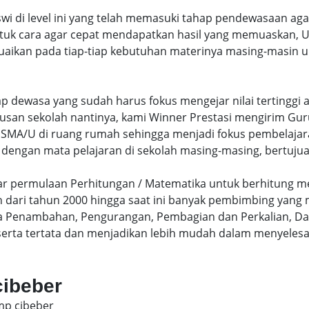
swi di level ini yang telah memasuki tahap pendewasaan ag
uk cara agar cepat mendapatkan hasil yang memuaskan, Un
uaikan pada tiap-tiap kebutuhan materinya masing-masin un
hap dewasa yang sudah harus fokus mengejar nilai terting
lusan sekolah nantinya, kami Winner Prestasi mengirim G
MA/U di ruang rumah sehingga menjadi fokus pembelajara
 dengan mata pelajaran di sekolah masing-masing, bertujua
sar permulaan Perhitungan / Matematika untuk berhitung me
dari tahun 2000 hingga saat ini banyak pembimbing yang
a Penambahan, Pengurangan, Pembagian dan Perkalian, Da
serta tertata dan menjadikan lebih mudah dalam menyelesa
cibeber
mp cibeber