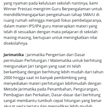
yang nyaman pada kelulusan sekolah nantinya, kami
Winner Prestasi mengirim Guru Berpengalaman untuk
mendidik/mengajarkan pengetahuan tahap SMA/U di
ruang rumah sehingga menjadi fokus pembelajaranya,
dalam materi IPS/IPA guru menerapkan materi yang
telah di sesuaikan dengan mata pelajaran di sekolah
masing-masing, bertujuan untuk meningkatkan nilai
disekolahnya.
Jarimatika
: Jarimatika Pengertian dari Dasar
permulaan Perhitungan / Matematika untuk berhitung
mengunakan Jari tangan yang saat ini telah
berkambang dengan berhitung lebih mudah dari tahun
2000 hingga saat ini banyak pembimbing yang
menyediakan materi perhitungan lebihmudah dengan
Metode Jarimatika pada Penambahan, Pengurangan,
Pembagian dan Perkalian, Dasar-dasar dari berhitung
sangat membantu tumbuh cepat hitungan yang benar
akurat serta tertata dan menjadikan lebih mudah