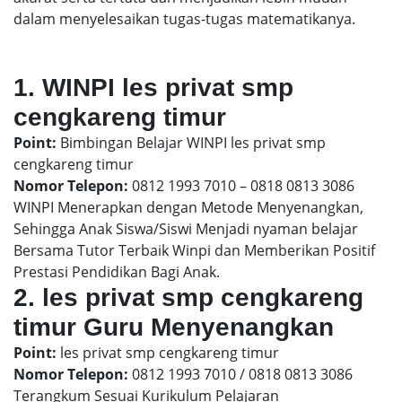
dalam menyelesaikan tugas-tugas matematikanya.
1. WINPI les privat smp
cengkareng timur
Point:
Bimbingan Belajar WINPI les privat smp
cengkareng timur
Nomor Telepon:
0812 1993 7010 – 0818 0813 3086
WINPI Menerapkan dengan Metode Menyenangkan,
Sehingga Anak Siswa/Siswi Menjadi nyaman belajar
Bersama Tutor Terbaik Winpi dan Memberikan Positif
Prestasi Pendidikan Bagi Anak.
2. les privat smp cengkareng
timur Guru Menyenangkan
Point:
les privat smp cengkareng timur
Nomor Telepon:
0812 1993 7010 / 0818 0813 3086
Terangkum Sesuai Kurikulum Pelajaran