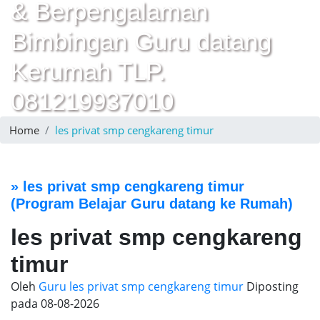
& Berpengalaman
Bimbingan Guru datang
Kerumah TLP.
081219937010
Home
les privat smp cengkareng timur
»
les privat smp cengkareng timur
(Program Belajar Guru datang ke Rumah)
les privat smp cengkareng
timur
Oleh
Guru les privat smp cengkareng timur
Diposting
pada
08-08-2026