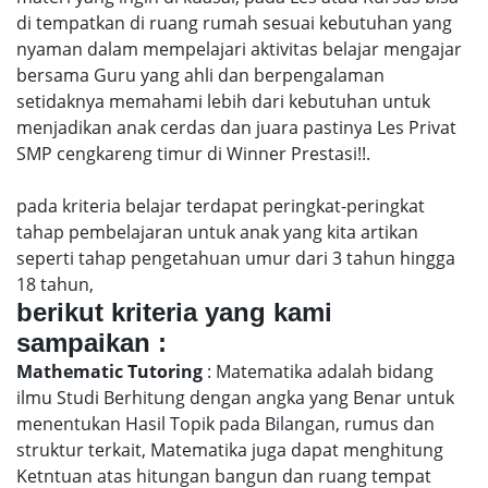
di tempatkan di ruang rumah sesuai kebutuhan yang
nyaman dalam mempelajari aktivitas belajar mengajar
bersama Guru yang ahli dan berpengalaman
setidaknya memahami lebih dari kebutuhan untuk
menjadikan anak cerdas dan juara pastinya Les Privat
SMP cengkareng timur di Winner Prestasi!!.
pada kriteria belajar terdapat peringkat-peringkat
tahap pembelajaran untuk anak yang kita artikan
seperti tahap pengetahuan umur dari 3 tahun hingga
18 tahun,
berikut kriteria yang kami
sampaikan :
Mathematic Tutoring
: Matematika adalah bidang
ilmu Studi Berhitung dengan angka yang Benar untuk
menentukan Hasil Topik pada Bilangan, rumus dan
struktur terkait, Matematika juga dapat menghitung
Ketntuan atas hitungan bangun dan ruang tempat