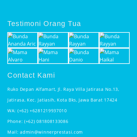
Testimoni Orang Tua
Contact Kami
Ruko Depan Alfamart, Jl. Raya Villa Jatirasa No.13,
Jatirasa, Kec. Jatiasih, Kota Bks, Jawa Barat 17424
WA:
(+62) +6281219937010
Phone:
(+62) 081808133086
Mail:
admin@winnerprestasi.com