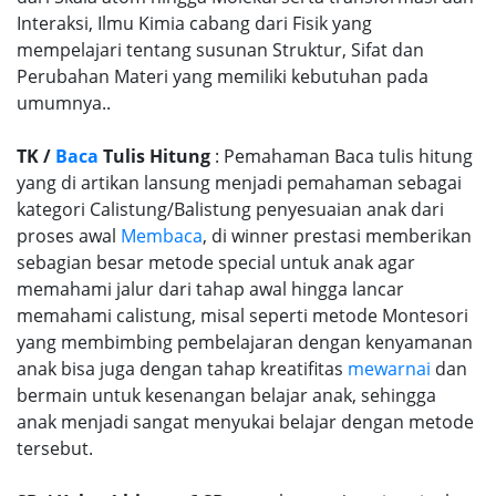
Interaksi, Ilmu Kimia cabang dari Fisik yang
mempelajari tentang susunan Struktur, Sifat dan
Perubahan Materi yang memiliki kebutuhan pada
umumnya..
TK /
Baca
Tulis Hitung
: Pemahaman Baca tulis hitung
yang di artikan lansung menjadi pemahaman sebagai
kategori Calistung/Balistung penyesuaian anak dari
proses awal
Membaca
, di winner prestasi memberikan
sebagian besar metode special untuk anak agar
memahami jalur dari tahap awal hingga lancar
memahami calistung, misal seperti metode Montesori
yang membimbing pembelajaran dengan kenyamanan
anak bisa juga dengan tahap kreatifitas
mewarnai
dan
bermain untuk kesenangan belajar anak, sehingga
anak menjadi sangat menyukai belajar dengan metode
tersebut.