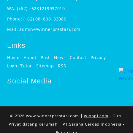
WA:
(+62) +6281219937010
Phone:
(+62) 081808133086
Mail:
admin@winnerprestasi.com
Links
Home
About
Post
News
Contact
Privacy
Login Tutor
Sitemap
RSS
Social Media
© 2026 www.winnerprestasi.com |
winnpi.com
- Guru
Privat datang Kerumah |
PT.Sarana Cerdas Indonesia
-
Education