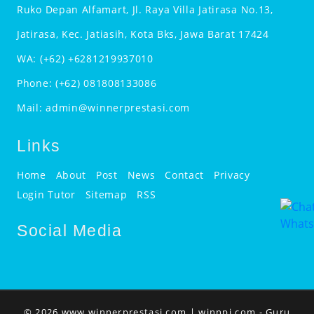
Ruko Depan Alfamart, Jl. Raya Villa Jatirasa No.13,
Jatirasa, Kec. Jatiasih, Kota Bks, Jawa Barat 17424
WA:
(+62) +6281219937010
Phone:
(+62) 081808133086
Mail:
admin@winnerprestasi.com
Links
Home
About
Post
News
Contact
Privacy
Login Tutor
Sitemap
RSS
Social Media
© 2026 www.winnerprestasi.com |
winnpi.com
- Guru