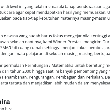
swi di level ini yang telah memasuki tahap pendewasaan ag
uk cara agar cepat mendapatkan hasil yang memuaskan, Un
uaikan pada tiap-tiap kebutuhan materinya masing-masin un
hap dewasa yang sudah harus fokus mengejar nilai terting
lusan sekolah nantinya, kami Winner Prestasi mengirim G
MA/U di ruang rumah sehingga menjadi fokus pembelajara
 dengan mata pelajaran di sekolah masing-masing, bertujua
sar permulaan Perhitungan / Matematika untuk berhitung me
dari tahun 2000 hingga saat ini banyak pembimbing yang
a Penambahan, Pengurangan, Pembagian dan Perkalian, Da
serta tertata dan menjadikan lebih mudah dalam menyelesa
bira
mp bira