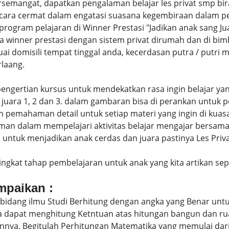
semangat, dapatkan pengalaman belajar les privat smp bi
cara cermat dalam engatasi suasana kegembiraan dalam p
gram pelajaran di Winner Prestasi "Jadikan anak sang Jua
a winner prestasi dengan sistem privat dirumah dan di bi
uai domisili tempat tinggal anda, kecerdasan putra / putr
laang.
di pengertian kursus untuk mendekatkan rasa ingin belajar y
juara 1, 2 dan 3. dalam gambaran bisa di perankan untuk p
pemahaman detail untuk setiap materi yang ingin di kuasai
man dalam mempelajari aktivitas belajar mengajar bersam
ntuk menjadikan anak cerdas dan juara pastinya Les Privat
eringkat tahap pembelajaran untuk anak yang kita artikan s
ampaikan :
bidang ilmu Studi Berhitung dengan angka yang Benar untu
uga dapat menghitung Ketntuan atas hitungan bangun dan 
nya, Begitulah Perhitungan Matematika yang memulai dari