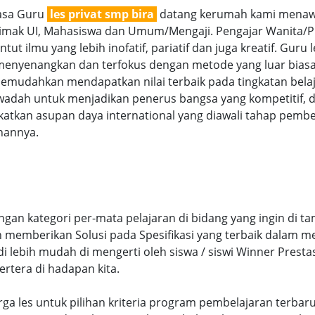
jasa Guru
les privat smp bira
datang kerumah kami menawark
imak UI, Mahasiswa dan Umum/Mengaji. Pengajar Wanita/Pria
 ilmu yang lebih inofatif, pariatif dan juga kreatif. Guru l
 menyenangkan dan terfokus dengan metode yang luar bia
memudahkan mendapatkan nilai terbaik pada tingkatan bela
i wadah untuk menjadikan penerus bangsa yang kompetitif,
tkan asupan daya international yang diawali tahap pembe
hannya.
gan kategori per-mata pelajaran di bidang yang ingin di t
 memberikan Solusi pada Spesifikasi yang terbaik dalam 
lebih mudah di mengerti oleh siswa / siswi Winner Prestasi
ertera di hadapan kita.
 Harga les untuk pilihan kriteria program pembelajaran ter