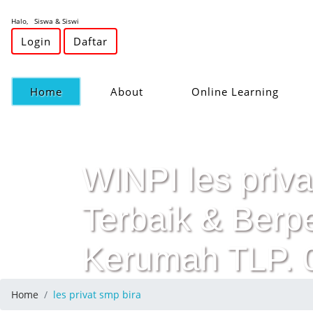
Halo, Siswa & Siswi
Login
Daftar
(current)
Home
About
Online Learning
WINPI les priva
Terbaik & Ber
Kerumah TLP.
Home
les privat smp bira