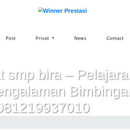
Post
Privat
News
Contact
t smp bira – Pelajaran
pengalaman Bimbinga
 081219937010