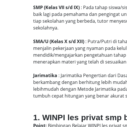
SMP (Kelas VII s/d IX)
: Pada tahap siswa/si
baik lagi pada pemahama dan pengingat unt
tiap sekolahan yang berbeda, tutor menyes
sekolahnya.
SMA/U (Kelas X s/d XII)
: Putra/Putri di ta
menjalin pekerjaan yang nyaman pada kelu
mendidik/mengajarkan pengetahuan tahap S
menerapkan materi yang telah di sesuaikan
Jarimatika
: Jarimatika Pengertian dari Da
berkambang dengan berhitung lebih mudah 
lebihmudah dengan Metode Jarimatika pad
tumbuh cepat hitungan yang benar akurat 
1. WINPI les privat smp 
Point:
Bimbingan Belajar WINPI les privat s