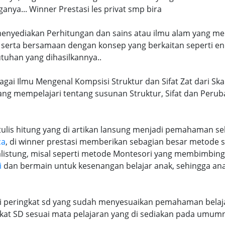
ya... Winner Prestasi les privat smp bira
 menyediakan Perhitungan dan sains atau ilmu alam yang me
 serta bersamaan dengan konsep yang berkaitan seperti en
tuhan yang dihasilkannya..
agai Ilmu Mengenal Kompsisi Struktur dan Sifat Zat dari Sk
k yang mempelajari tentang susunan Struktur, Sifat dan Per
lis hitung yang di artikan lansung menjadi pemahaman seb
ca
, di winner prestasi memberikan sebagian besar metode 
alistung, misal seperti metode Montesori yang membimbi
i
dan bermain untuk kesenangan belajar anak, sehingga an
ri peringkat sd yang sudah menyesuaikan pemahaman belaja
at SD sesuai mata pelajaran yang di sediakan pada umum