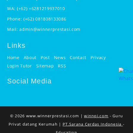
WA:
(+62) +6281219937010
Phone:
(+62) 081808133086
Mail:
admin@winnerprestasi.com
Links
Home
About
Post
News
Contact
Privacy
Login Tutor
Sitemap
RSS
Social Media
© 2026 www.winnerprestasi.com |
winnpi.com
- Guru
Privat datang Kerumah |
PT.Sarana Cerdas Indonesia
-
Education