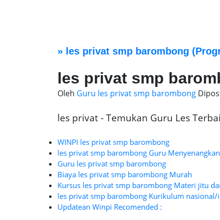
»
les privat smp barombong
(Prog
les privat smp baro
Oleh
Guru les privat smp barombong
Dipos
les privat - Temukan Guru Les Terbaik
WINPI les privat smp barombong
les privat smp barombong Guru Menyenangkan
Guru les privat smp barombong
Biaya les privat smp barombong Murah
Kursus les privat smp barombong Materi jitu da
les privat smp barombong Kurikulum nasional/i
Updatean Winpi Recomended :