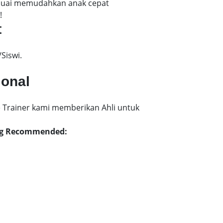
esuai memudahkan anak cepat
!
t
Siswi.
ional
 Trainer kami memberikan Ahli untuk
ong Recommended: