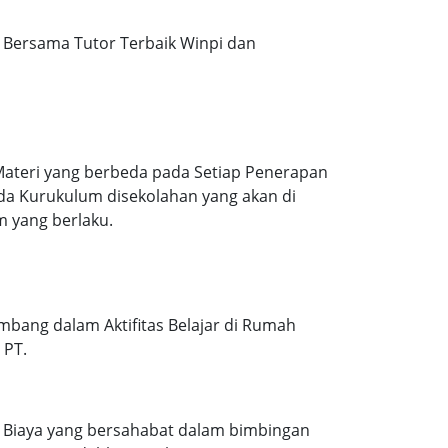
Bersama Tutor Terbaik Winpi dan
Materi yang berbeda pada Setiap Penerapan
ada Kurukulum disekolahan yang akan di
m yang berlaku.
mbang dalam Aktifitas Belajar di Rumah
 PT.
. Biaya yang bersahabat dalam bimbingan