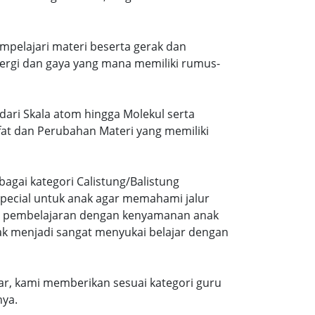
mpelajari materi beserta gerak dan
ergi dan gaya yang mana memiliki rumus-
dari Skala atom hingga Molekul serta
ifat dan Perubahan Materi yang memiliki
agai kategori Calistung/Balistung
special untuk anak agar memahami jalur
ng pembelajaran dengan kenyamanan anak
ak menjadi sangat menyukai belajar dengan
r, kami memberikan sesuai kategori guru
nya.