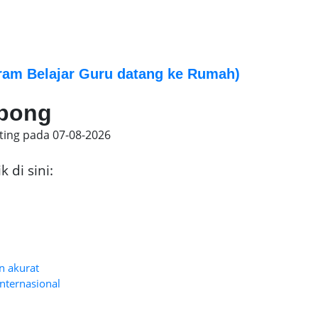
ram Belajar Guru datang ke Rumah)
mbong
ting pada
07-08-2026
 di sini:
n akurat
nternasional