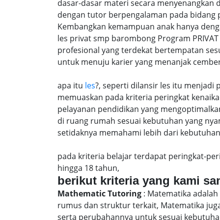
dasar-dasar materi secara menyenangkan 
dengan tutor berpengalaman pada bidang p
Kembangkan kemampuan anak hanya dengan m
les privat smp barombong Program PRIVAT 
profesional yang terdekat bertempatan ses
untuk menuju karier yang menanjak cember
apa itu
les
?, seperti dilansir les itu menja
memuaskan pada kriteria peringkat kenaika 
pelayanan pendidikan yang mengoptimalkan 
di ruang rumah sesuai kebutuhan yang nya
setidaknya memahami lebih dari kebutuhan 
pada kriteria belajar terdapat peringkat-p
hingga 18 tahun,
berikut kriteria yang kami s
Mathematic Tutoring
: Matematika adalah 
rumus dan struktur terkait, Matematika j
serta perubahannya untuk sesuai kebutuhan