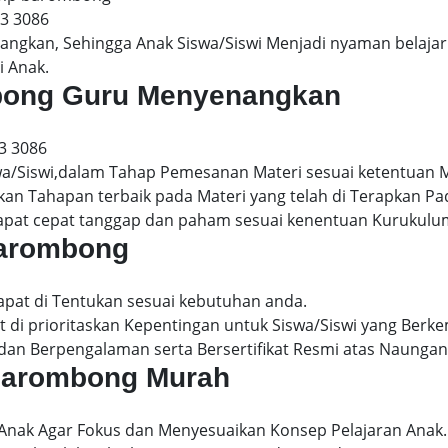
13 3086
gkan, Sehingga Anak Siswa/Siswi Menjadi nyaman belajar 
i Anak.
mbong Guru Menyenangkan
3 3086
wa/Siswi,dalam Tahap Pemesanan Materi sesuai ketentuan 
kan Tahapan terbaik pada Materi yang telah di Terapkan P
dapat cepat tanggap dan paham sesuai kenentuan Kurukulu
barombong
apat di Tentukan sesuai kebutuhan anda.
 di prioritaskan Kepentingan untuk Siswa/Siswi yang Berke
dan Berpengalaman serta Bersertifikat Resmi atas Naungan
 barombong Murah
 Anak Agar Fokus dan Menyesuaikan Konsep Pelajaran Anak