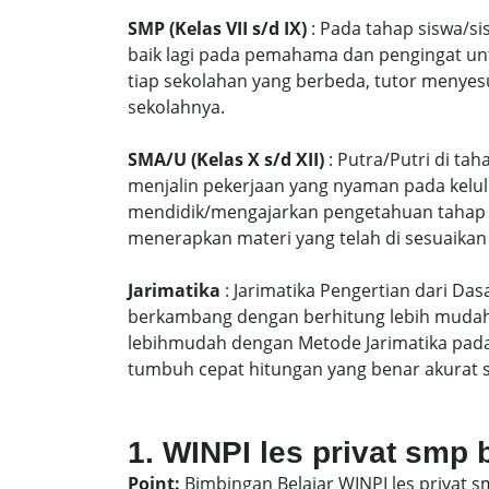
SMP (Kelas VII s/d IX)
: Pada tahap siswa/si
baik lagi pada pemahama dan pengingat unt
tiap sekolahan yang berbeda, tutor menyes
sekolahnya.
SMA/U (Kelas X s/d XII)
: Putra/Putri di ta
menjalin pekerjaan yang nyaman pada kelu
mendidik/mengajarkan pengetahuan tahap S
menerapkan materi yang telah di sesuaikan
Jarimatika
: Jarimatika Pengertian dari Da
berkambang dengan berhitung lebih mudah 
lebihmudah dengan Metode Jarimatika pad
tumbuh cepat hitungan yang benar akurat 
1. WINPI les privat smp
Point:
Bimbingan Belajar WINPI les privat