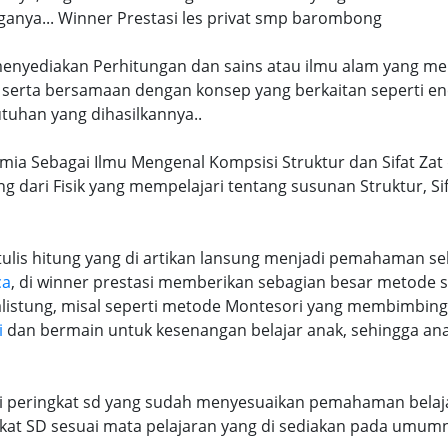
nya... Winner Prestasi les privat smp barombong
 menyediakan Perhitungan dan sains atau ilmu alam yang me
 serta bersamaan dengan konsep yang berkaitan seperti en
tuhan yang dihasilkannya..
ia Sebagai Ilmu Mengenal Kompsisi Struktur dan Sifat Zat 
ng dari Fisik yang mempelajari tentang susunan Struktur, S
lis hitung yang di artikan lansung menjadi pemahaman seb
ca
, di winner prestasi memberikan sebagian besar metode 
alistung, misal seperti metode Montesori yang membimbi
i
dan bermain untuk kesenangan belajar anak, sehingga an
ri peringkat sd yang sudah menyesuaikan pemahaman belaja
at SD sesuai mata pelajaran yang di sediakan pada umum