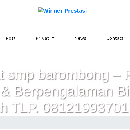
Post
Privat
News
Contact
at smp barombong – P
ik & Berpengalaman 
h TLP. 08121993701