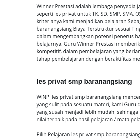
Winner Prestasi adalah lembaga penyedia 
seperti les privat untuk TK, SD, SMP, SMA,
kriterianya kami menjadikan pelajaran Sebag
baranangsiang Biaya Terstruktur sesuai T
dalam mengembangkan potensi penerus ban
belajarnya. Guru Winner Prestasi memberik
kompetitif, dalam pembelajaran yang berl
tahap pembelajaran dengan beraktifitas me
les privat smp baranangsiang
WINPI les privat smp baranangsiang mencer
yang sulit pada sesuatu materi, kami Guru
yang susah menjadi lebih mudah, sehingga a
nilai terbaik pada hasil pelajaran / mata pel
Pilih Pelajaran les privat smp baranangsian