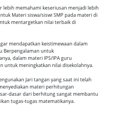
ar lebih memahami keseriusan menjadi lebih
tuk Materi siswa/siswi SMP pada materi di
tuk mentargetkan nilai terbaik di
gi agar mendapatkan keistimewaan dalam
uru Berpengalaman untuk
nya, dalam materi IPS/IPA guru
n untuk meningkatkan nilai disekolahnya.
ngunakan Jari tangan yang saat ini telah
 menyediakan materi perhitungan
sar-dasar dari berhitung sangat membantu
ikan tugas-tugas matematikanya.