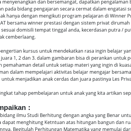
 menyenangkan dan bersemangat, dapatkan pengalaman bel
 pada bidang pengajaran secara cermat dalam engatasi 
hanya dengan mengikuti program pelajaran di Winner Pres
VAT bersama winner prestasi dengan sistem privat dirumah
 sesuai domisili tempat tinggal anda, kecerdasan putra / 
ak cemberlaang.
di pengertian kursus untuk mendekatkan rasa ingin belajar y
juara 1, 2 dan 3. dalam gambaran bisa di perankan untuk p
pemahaman detail untuk setiap materi yang ingin di kuasai
man dalam mempelajari aktivitas belajar mengajar bersam
untuk menjadikan anak cerdas dan juara pastinya Les Priva
eringkat tahap pembelajaran untuk anak yang kita artikan s
ampaikan :
bidang ilmu Studi Berhitung dengan angka yang Benar untu
uga dapat menghitung Ketntuan atas hitungan bangun dan 
nya, Begitulah Perhitungan Matematika yang memulai dari