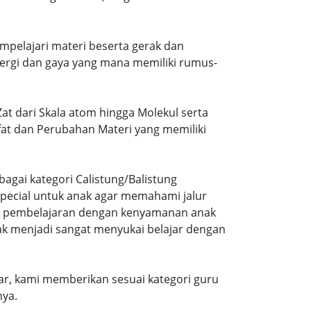
mpelajari materi beserta gerak dan
ergi dan gaya yang mana memiliki rumus-
at dari Skala atom hingga Molekul serta
ifat dan Perubahan Materi yang memiliki
agai kategori Calistung/Balistung
special untuk anak agar memahami jalur
ng pembelajaran dengan kenyamanan anak
ak menjadi sangat menyukai belajar dengan
r, kami memberikan sesuai kategori guru
nya.