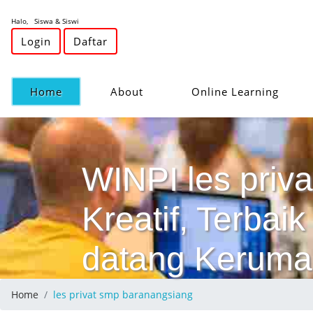
Halo, Siswa & Siswi
Login
Daftar
(current)
Home
About
Online Learning
WINPI les priv
Kreatif, Terba
datang Keruma
Home
les privat smp baranangsiang