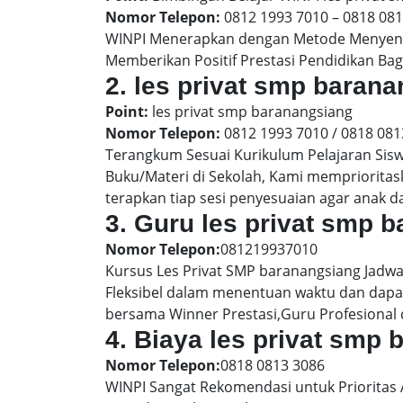
Nomor Telepon:
0812 1993 7010 – 0818 08
WINPI Menerapkan dengan Metode Menyenan
Memberikan Positif Prestasi Pendidikan Bag
2. les privat smp bara
Point:
les privat smp baranangsiang
Nomor Telepon:
0812 1993 7010 / 0818 081
Terangkum Sesuai Kurikulum Pelajaran Sis
Buku/Materi di Sekolah, Kami memprioritas
terapkan tiap sesi penyesuaian agar anak 
3. Guru les privat smp 
Nomor Telepon:
081219937010
Kursus Les Privat SMP baranangsiang Jadwa
Fleksibel dalam menentuan waktu dan dapat
bersama Winner Prestasi,Guru Profesional 
4. Biaya les privat smp
Nomor Telepon:
0818 0813 3086
WINPI Sangat Rekomendasi untuk Prioritas