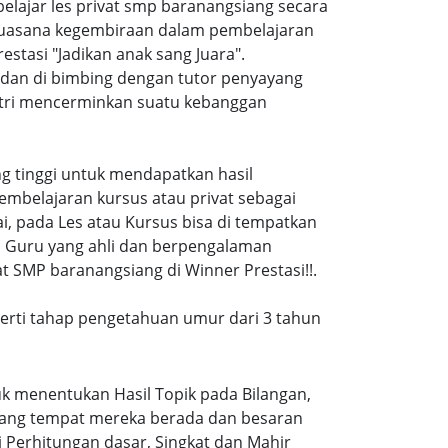
ajar les privat smp baranangsiang secara
suasana kegembiraan dalam pembelajaran
tasi "Jadikan anak sang Juara".
 dan di bimbing dengan tutor penyayang
putri mencerminkan suatu kebanggan
ang tinggi untuk mendapatkan hasil
embelajaran kursus atau privat sebagai
, pada Les atau Kursus bisa di tempatkan
a Guru yang ahli dan berpengalaman
t SMP baranangsiang di Winner Prestasi!!.
eperti tahap pengetahuan umur dari 3 tahun
k menentukan Hasil Topik pada Bilangan,
ruang tempat mereka berada dan besaran
 Perhitungan dasar, Singkat dan Mahir