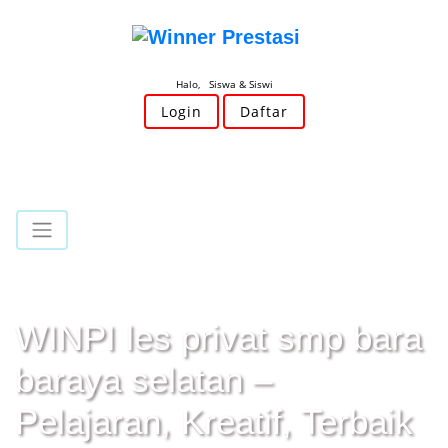
Halo, Siswa & Siswi
Login
Daftar
WINPI les privat smp bara
baraya selatan –
Pelajaran, Kreatif, Terbaik