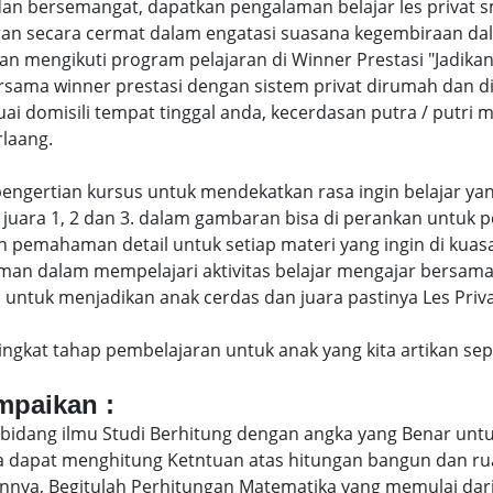
an bersemangat, dapatkan pengalaman belajar les privat 
an secara cermat dalam engatasi suasana kegembiraan dal
engikuti program pelajaran di Winner Prestasi "Jadikan 
ersama winner prestasi dengan sistem privat dirumah dan 
uai domisili tempat tinggal anda, kecerdasan putra / putr
laang.
di pengertian kursus untuk mendekatkan rasa ingin belajar y
juara 1, 2 dan 3. dalam gambaran bisa di perankan untuk p
pemahaman detail untuk setiap materi yang ingin di kuasai
man dalam mempelajari aktivitas belajar mengajar bersam
ntuk menjadikan anak cerdas dan juara pastinya Les Privat 
eringkat tahap pembelajaran untuk anak yang kita artikan s
ampaikan :
bidang ilmu Studi Berhitung dengan angka yang Benar untu
uga dapat menghitung Ketntuan atas hitungan bangun dan 
nya, Begitulah Perhitungan Matematika yang memulai dari