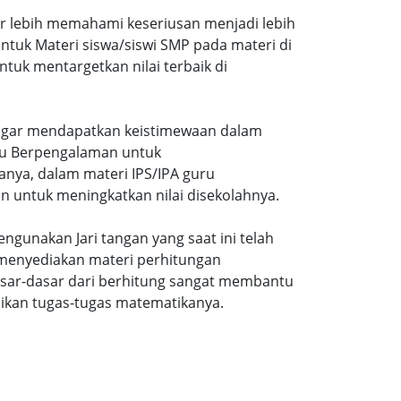
ar lebih memahami keseriusan menjadi lebih
tuk Materi siswa/siswi SMP pada materi di
tuk mentargetkan nilai terbaik di
gi agar mendapatkan keistimewaan dalam
uru Berpengalaman untuk
nya, dalam materi IPS/IPA guru
n untuk meningkatkan nilai disekolahnya.
ngunakan Jari tangan yang saat ini telah
 menyediakan materi perhitungan
sar-dasar dari berhitung sangat membantu
ikan tugas-tugas matematikanya.