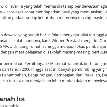
swi di level ini yang telah memasuki tahap pendewasaan ag
uk cara agar cepat mendapatkan hasil yang memuaskan, Un
uaikan pada tiap-tiap kebutuhan materinya masing-masin un
hap dewasa yang sudah harus fokus mengejar nilai terting
lusan sekolah nantinya, kami Winner Prestasi mengirim G
MA/U di ruang rumah sehingga menjadi fokus pembelajara
 dengan mata pelajaran di sekolah masing-masing, bertujua
sar permulaan Perhitungan / Matematika untuk berhitung me
dari tahun 2000 hingga saat ini banyak pembimbing yang
a Penambahan, Pengurangan, Pembagian dan Perkalian, Da
serta tertata dan menjadikan lebih mudah dalam menyelesa
anah lot
ma tanah lot