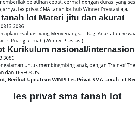
 memberilak pelatihan cepat, cermat dengan durasi yang s
jarnya, les privat SMA tanah lot hub Winner Prestasi aja.!
tanah lot Materi jitu dan akurat
-0813-3086
pkan Evaluasi yang Menyenangkan Bagi Anak atau Siswa/
ar di Ruang Rumah (Winner Prestasi).
lot Kurikulum nasional/internasion
3 3086
engalaman untuk membingmbing anak, dengan Train-of The
an dan TERFOKUS.
lot, Berikut Updatean WINPI Les Privat SMA tanah lot 
les privat sma tanah lot