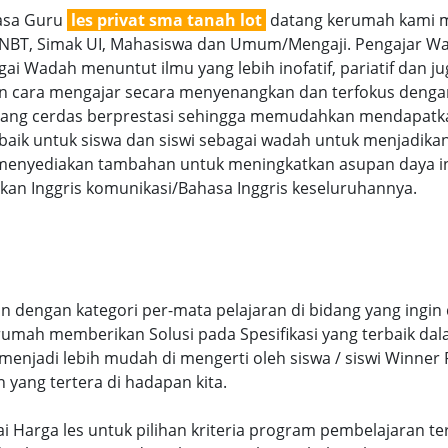
jasa Guru
les privat sma tanah lot
datang kerumah kami me
SNBT, Simak UI, Mahasiswa dan Umum/Mengaji. Pengajar Wan
i Wadah menuntut ilmu yang lebih inofatif, pariatif dan jug
gan cara mengajar secara menyenangkan dan terfokus denga
g cerdas berprestasi sehingga memudahkan mendapatkan n
aik untuk siswa dan siswi sebagai wadah untuk menjadikan
menyediakan tambahan untuk meningkatkan asupan daya int
an Inggris komunikasi/Bahasa Inggris keseluruhannya.
n dengan kategori per-mata pelajaran di bidang yang ingin 
 rumah memberikan Solusi pada Spesifikasi yang terbaik d
njadi lebih mudah di mengerti oleh siswa / siswi Winner Pr
n yang tertera di hadapan kita.
esuai Harga les untuk pilihan kriteria program pembelajara