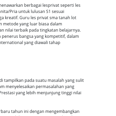
nawarkan berbagai lesprivat seperti les
ita/Pria untuk lulusan S1 sesuai
a kreatif. Guru les privat sma tanah lot
n metode yang luar biasa dalam
ilai terbaik pada tingkatan belajarnya.
 penerus bangsa yang kompetitif, dalam
ernational yang diawali tahap
di tampilkan pada suatu masalah yang sulit
alam menyelesaikan permasalahan yang
estasi yang lebih menjunjung tinggi nilai
n terbaru tahun ini dengan mengembangkan