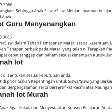
13 3086
gkan, Sehingga Anak Siswa/Siswi Menjadi nyaman belajar 
i Anak.
 lot Guru Menyenangkan
3 3086
wa/Siswi,dalam Tahap Pemesanan Materi sesuai ketentuan 
kan Tahapan terbaik pada Materi yang telah di Terapkan P
dapat cepat tanggap dan paham sesuai kenentuan Kurukulu
nah lot
at di Tentukan sesuai kebutuhan anda.
 di prioritaskan Kepentingan untuk Siswa/Siswi yang Berke
dan Berpengalaman serta Bersertifikat Resmi atas Naungan
tanah lot Murah
 Anak Agar Fokus dan Menyesuaikan Konsep Pelajaran Anak