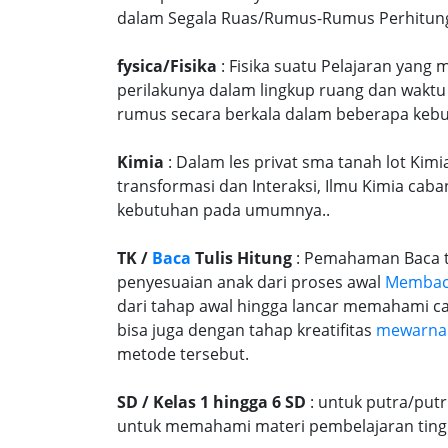
dalam Segala Ruas/Rumus-Rumus Perhitungan
fysica/Fisika
: Fisika suatu Pelajaran yang
perilakunya dalam lingkup ruang dan waktu
rumus secara berkala dalam beberapa kebu
Kimia
: Dalam les privat sma tanah lot Kimi
transformasi dan Interaksi, Ilmu Kimia caba
kebutuhan pada umumnya..
TK /
Baca
Tulis Hitung
: Pemahaman Baca tu
penyesuaian anak dari proses awal
Memba
dari tahap awal hingga lancar memahami c
bisa juga dengan tahap kreatifitas
mewarna
metode tersebut.
SD / Kelas 1 hingga 6 SD
: untuk putra/put
untuk memahami materi pembelajaran tingk