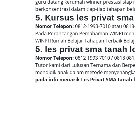
guru datang kerumah winner prestasi siap
berkonsentrasi dalam tiap-tiap tahapan bela
5. Kursus les privat sma 
Nomor Telepon:
0812-1993-7010 atau 0818
Pada Perancangan Pemahaman WINPI menera
WINPI Rumah Belajar Tahapan Terbaik Belaj
5. les privat sma tanah 
Nomor Telepon:
0812 1993 7010 / 0818 081
Tutor kami dari Lulusan Ternama dan Berp
mendidik anak dalam metode menyenangk
pada info menarik Les Privat SMA tanah 