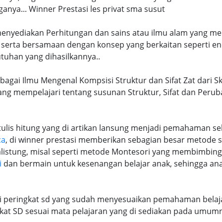
ya... Winner Prestasi les privat sma susut
 menyediakan Perhitungan dan sains atau ilmu alam yang me
 serta bersamaan dengan konsep yang berkaitan seperti en
tuhan yang dihasilkannya..
ebagai Ilmu Mengenal Kompsisi Struktur dan Sifat Zat dari S
k yang mempelajari tentang susunan Struktur, Sifat dan Per
lis hitung yang di artikan lansung menjadi pemahaman seb
ca
, di winner prestasi memberikan sebagian besar metode 
alistung, misal seperti metode Montesori yang membimbi
i
dan bermain untuk kesenangan belajar anak, sehingga an
ri peringkat sd yang sudah menyesuaikan pemahaman belaja
at SD sesuai mata pelajaran yang di sediakan pada umum