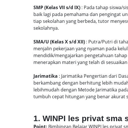
SMP (Kelas VII s/d IX)
: Pada tahap siswa/si
baik lagi pada pemahama dan pengingat unt
tiap sekolahan yang berbeda, tutor menyes
sekolahnya.
SMA/U (Kelas X s/d XII)
: Putra/Putri di ta
menjalin pekerjaan yang nyaman pada kelu
mendidik/mengajarkan pengetahuan tahap S
menerapkan materi yang telah di sesuaikan
Jarimatika
: Jarimatika Pengertian dari Da
berkambang dengan berhitung lebih mudah 
lebihmudah dengan Metode Jarimatika pad
tumbuh cepat hitungan yang benar akurat 
1. WINPI les privat sma 
Point:
Bimbingan Belajar WINPI les privat s