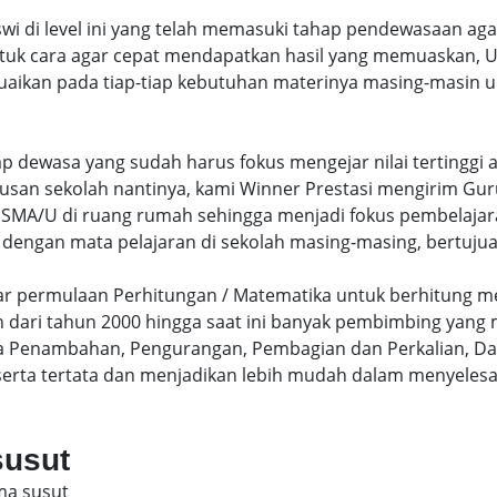
swi di level ini yang telah memasuki tahap pendewasaan ag
uk cara agar cepat mendapatkan hasil yang memuaskan, Un
uaikan pada tiap-tiap kebutuhan materinya masing-masin un
hap dewasa yang sudah harus fokus mengejar nilai terting
lusan sekolah nantinya, kami Winner Prestasi mengirim G
MA/U di ruang rumah sehingga menjadi fokus pembelajara
 dengan mata pelajaran di sekolah masing-masing, bertujua
sar permulaan Perhitungan / Matematika untuk berhitung me
dari tahun 2000 hingga saat ini banyak pembimbing yang
a Penambahan, Pengurangan, Pembagian dan Perkalian, Da
serta tertata dan menjadikan lebih mudah dalam menyelesa
susut
ma susut