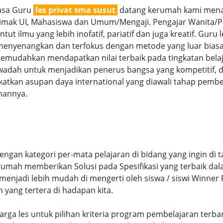
jasa Guru
les privat sma susut
datang kerumah kami menawa
imak UI, Mahasiswa dan Umum/Mengaji. Pengajar Wanita/Pria
 ilmu yang lebih inofatif, pariatif dan juga kreatif. Guru l
 menyenangkan dan terfokus dengan metode yang luar bia
memudahkan mendapatkan nilai terbaik pada tingkatan bela
i wadah untuk menjadikan penerus bangsa yang kompetitif,
tkan asupan daya international yang diawali tahap pembe
hannya.
ngan kategori per-mata pelajaran di bidang yang ingin di 
 rumah memberikan Solusi pada Spesifikasi yang terbaik d
njadi lebih mudah di mengerti oleh siswa / siswi Winner Pr
n yang tertera di hadapan kita.
i Harga les untuk pilihan kriteria program pembelajaran t