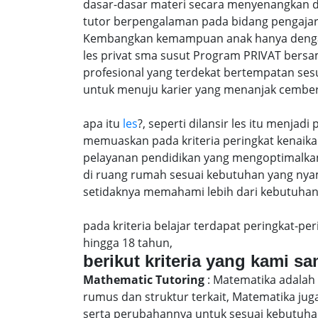
dasar-dasar materi secara menyenangkan d
tutor berpengalaman pada bidang pengajar
Kembangkan kemampuan anak hanya dengan m
les privat sma susut Program PRIVAT bersa
profesional yang terdekat bertempatan ses
untuk menuju karier yang menanjak cember
apa itu
les
?, seperti dilansir les itu menja
memuaskan pada kriteria peringkat kenaika 
pelayanan pendidikan yang mengoptimalkan 
di ruang rumah sesuai kebutuhan yang nya
setidaknya memahami lebih dari kebutuhan u
pada kriteria belajar terdapat peringkat-p
hingga 18 tahun,
berikut kriteria yang kami s
Mathematic Tutoring
: Matematika adalah 
rumus dan struktur terkait, Matematika j
serta perubahannya untuk sesuai kebutuhan