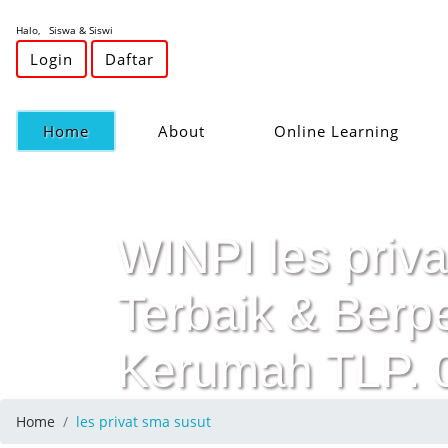
Halo, Siswa & Siswi
Login
Daftar
(current)
Home
About
Online Learning
WINPI les priva
Terbaik & Ber
Kerumah TLP.
Home
les privat sma susut