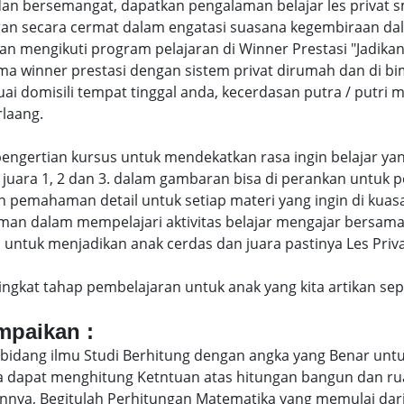
an bersemangat, dapatkan pengalaman belajar les privat
an secara cermat dalam engatasi suasana kegembiraan dal
engikuti program pelajaran di Winner Prestasi "Jadikan 
ma winner prestasi dengan sistem privat dirumah dan di b
uai domisili tempat tinggal anda, kecerdasan putra / putr
laang.
di pengertian kursus untuk mendekatkan rasa ingin belajar y
juara 1, 2 dan 3. dalam gambaran bisa di perankan untuk p
pemahaman detail untuk setiap materi yang ingin di kuasai
man dalam mempelajari aktivitas belajar mengajar bersam
ntuk menjadikan anak cerdas dan juara pastinya Les Privat
eringkat tahap pembelajaran untuk anak yang kita artikan s
ampaikan :
bidang ilmu Studi Berhitung dengan angka yang Benar untu
uga dapat menghitung Ketntuan atas hitungan bangun dan 
nya, Begitulah Perhitungan Matematika yang memulai dari