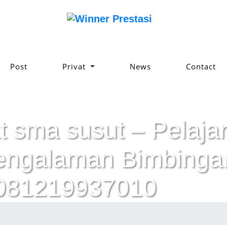
Post
Privat
News
Contact
t sma susut – Pelajar
pengalaman Bimbinga
 081219937010