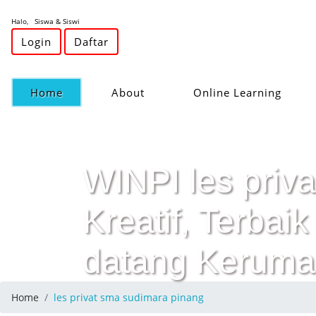
Halo, Siswa & Siswi
Login
Daftar
(current)
Home
About
Online Learning
WINPI les priv
Kreatif, Terba
datang Keruma
Home
les privat sma sudimara pinang