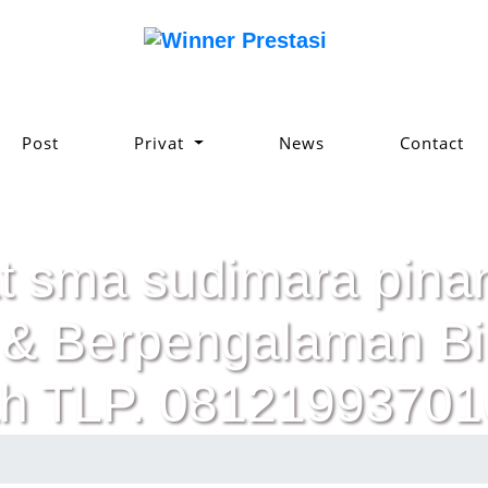
Post
Privat
News
Contact
at sma sudimara pinan
ik & Berpengalaman 
h TLP. 08121993701