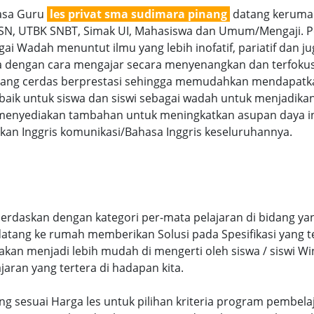
jasa Guru
les privat sma sudimara pinang
datang kerumah
 OSN, UTBK SNBT, Simak UI, Mahasiswa dan Umum/Mengaji. Pe
ai Wadah menuntut ilmu yang lebih inofatif, pariatif dan ju
nya dengan cara mengajar secara menyenangkan dan terfoku
g cerdas berprestasi sehingga memudahkan mendapatkan n
aik untuk siswa dan siswi sebagai wadah untuk menjadikan
menyediakan tambahan untuk meningkatkan asupan daya int
an Inggris komunikasi/Bahasa Inggris keseluruhannya.
erdaskan dengan kategori per-mata pelajaran di bidang yan
 datang ke rumah memberikan Solusi pada Spesifikasi yang
kan menjadi lebih mudah di mengerti oleh siswa / siswi Win
ajaran yang tertera di hadapan kita.
ang sesuai Harga les untuk pilihan kriteria program pembel