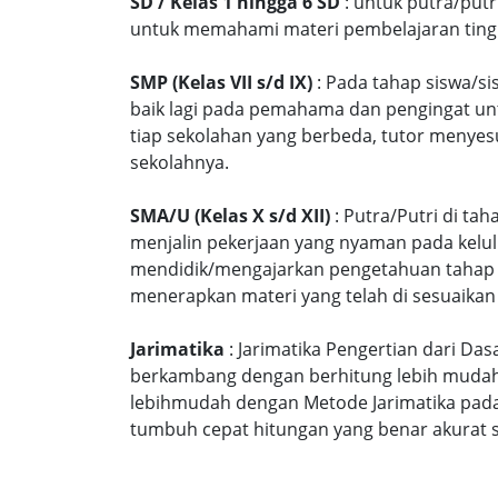
SD / Kelas 1 hingga 6 SD
: untuk putra/put
untuk memahami materi pembelajaran tingk
SMP (Kelas VII s/d IX)
: Pada tahap siswa/si
baik lagi pada pemahama dan pengingat unt
tiap sekolahan yang berbeda, tutor menyes
sekolahnya.
SMA/U (Kelas X s/d XII)
: Putra/Putri di ta
menjalin pekerjaan yang nyaman pada kelu
mendidik/mengajarkan pengetahuan tahap S
menerapkan materi yang telah di sesuaikan
Jarimatika
: Jarimatika Pengertian dari Da
berkambang dengan berhitung lebih mudah 
lebihmudah dengan Metode Jarimatika pad
tumbuh cepat hitungan yang benar akurat 