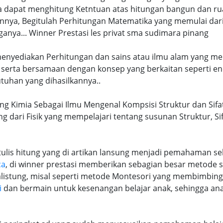
uga dapat menghitung Ketntuan atas hitungan bangun dan 
nya, Begitulah Perhitungan Matematika yang memulai dari
ya... Winner Prestasi les privat sma sudimara pinang
 menyediakan Perhitungan dan sains atau ilmu alam yang me
 serta bersamaan dengan konsep yang berkaitan seperti en
tuhan yang dihasilkannya..
ng Kimia Sebagai Ilmu Mengenal Kompsisi Struktur dan Sifat
ng dari Fisik yang mempelajari tentang susunan Struktur, S
lis hitung yang di artikan lansung menjadi pemahaman seb
ca
, di winner prestasi memberikan sebagian besar metode 
alistung, misal seperti metode Montesori yang membimbi
i
dan bermain untuk kesenangan belajar anak, sehingga an