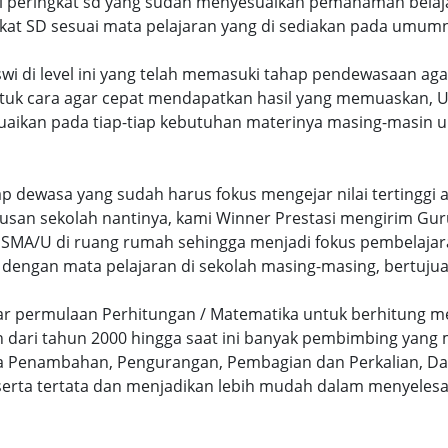
ri peringkat sd yang sudah menyesuaikan pemahaman belaja
at SD sesuai mata pelajaran yang di sediakan pada umum
swi di level ini yang telah memasuki tahap pendewasaan ag
uk cara agar cepat mendapatkan hasil yang memuaskan, Un
uaikan pada tiap-tiap kebutuhan materinya masing-masin un
hap dewasa yang sudah harus fokus mengejar nilai terting
lusan sekolah nantinya, kami Winner Prestasi mengirim G
MA/U di ruang rumah sehingga menjadi fokus pembelajara
 dengan mata pelajaran di sekolah masing-masing, bertujua
sar permulaan Perhitungan / Matematika untuk berhitung me
dari tahun 2000 hingga saat ini banyak pembimbing yang
a Penambahan, Pengurangan, Pembagian dan Perkalian, Da
serta tertata dan menjadikan lebih mudah dalam menyelesa