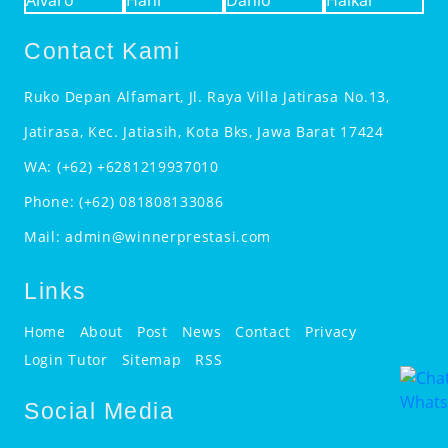
Contact Kami
Ruko Depan Alfamart, Jl. Raya Villa Jatirasa No.13,
Jatirasa, Kec. Jatiasih, Kota Bks, Jawa Barat 17424
WA:
(+62) +6281219937010
Phone:
(+62) 081808133086
Mail:
admin@winnerprestasi.com
Links
Home
About
Post
News
Contact
Privacy
Login Tutor
Sitemap
RSS
Social Media