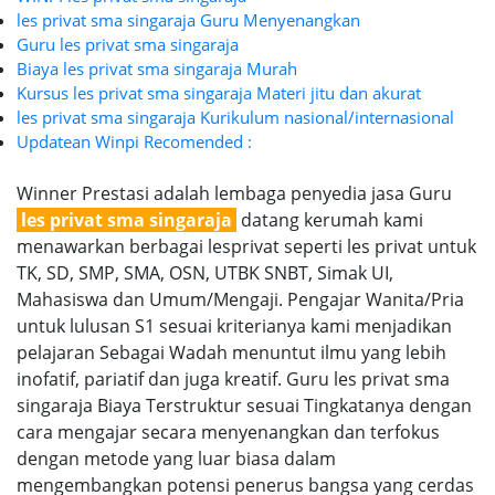
les privat sma singaraja Guru Menyenangkan
Guru les privat sma singaraja
Biaya les privat sma singaraja Murah
Kursus les privat sma singaraja Materi jitu dan akurat
les privat sma singaraja Kurikulum nasional/internasional
Updatean Winpi Recomended :
Winner Prestasi adalah lembaga penyedia jasa Guru
les privat sma singaraja
datang kerumah kami
menawarkan berbagai lesprivat seperti les privat untuk
TK, SD, SMP, SMA, OSN, UTBK SNBT, Simak UI,
Mahasiswa dan Umum/Mengaji. Pengajar Wanita/Pria
untuk lulusan S1 sesuai kriterianya kami menjadikan
pelajaran Sebagai Wadah menuntut ilmu yang lebih
inofatif, pariatif dan juga kreatif. Guru les privat sma
singaraja Biaya Terstruktur sesuai Tingkatanya dengan
cara mengajar secara menyenangkan dan terfokus
dengan metode yang luar biasa dalam
mengembangkan potensi penerus bangsa yang cerdas