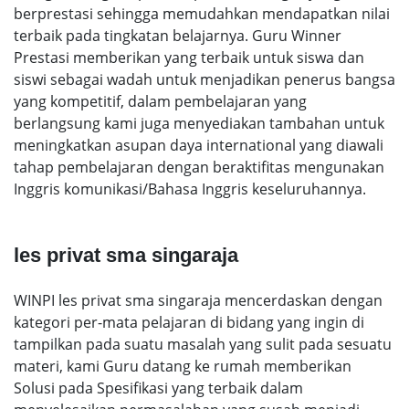
berprestasi sehingga memudahkan mendapatkan nilai
terbaik pada tingkatan belajarnya. Guru Winner
Prestasi memberikan yang terbaik untuk siswa dan
siswi sebagai wadah untuk menjadikan penerus bangsa
yang kompetitif, dalam pembelajaran yang
berlangsung kami juga menyediakan tambahan untuk
meningkatkan asupan daya international yang diawali
tahap pembelajaran dengan beraktifitas mengunakan
Inggris komunikasi/Bahasa Inggris keseluruhannya.
les privat sma singaraja
WINPI les privat sma singaraja mencerdaskan dengan
kategori per-mata pelajaran di bidang yang ingin di
tampilkan pada suatu masalah yang sulit pada sesuatu
materi, kami Guru datang ke rumah memberikan
Solusi pada Spesifikasi yang terbaik dalam