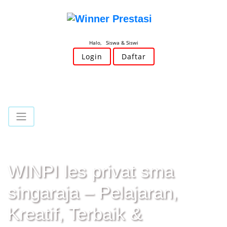
Halo, Siswa & Siswi
Login
Daftar
WINPI les privat sma
singaraja – Pelajaran,
Kreatif, Terbaik &