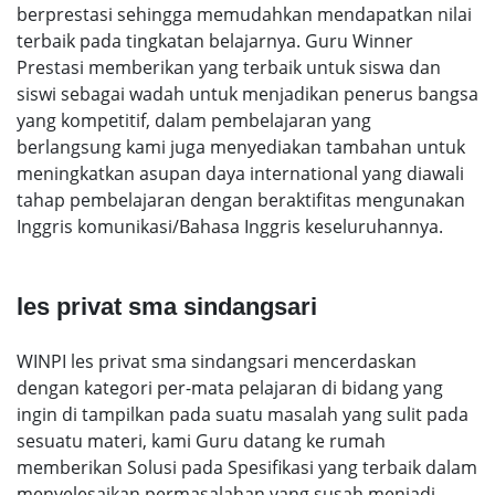
berprestasi sehingga memudahkan mendapatkan nilai
terbaik pada tingkatan belajarnya. Guru Winner
Prestasi memberikan yang terbaik untuk siswa dan
siswi sebagai wadah untuk menjadikan penerus bangsa
yang kompetitif, dalam pembelajaran yang
berlangsung kami juga menyediakan tambahan untuk
meningkatkan asupan daya international yang diawali
tahap pembelajaran dengan beraktifitas mengunakan
Inggris komunikasi/Bahasa Inggris keseluruhannya.
les privat sma sindangsari
WINPI les privat sma sindangsari mencerdaskan
dengan kategori per-mata pelajaran di bidang yang
ingin di tampilkan pada suatu masalah yang sulit pada
sesuatu materi, kami Guru datang ke rumah
memberikan Solusi pada Spesifikasi yang terbaik dalam
menyelesaikan permasalahan yang susah menjadi