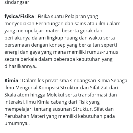
sindangsari
fysica/Fisika
: Fisika suatu Pelajaran yang
menyediakan Perhitungan dan sains atau ilmu alam
yang mempelajari materi beserta gerak dan
perilakunya dalam lingkup ruang dan waktu serta
bersamaan dengan konsep yang berkaitan seperti
energi dan gaya yang mana memiliki rumus-rumus
secara berkala dalam beberapa kebutuhan yang
dihasilkannya..
Kimia
: Dalam les privat sma sindangsari Kimia Sebagai
Ilmu Mengenal Kompsisi Struktur dan Sifat Zat dari
Skala atom hingga Molekul serta transformasi dan
Interaksi, Ilmu Kimia cabang dari Fisik yang
mempelajari tentang susunan Struktur, Sifat dan
Perubahan Materi yang memiliki kebutuhan pada
umumnya..