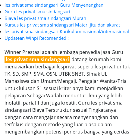
les privat sma sindangsari Guru Menyenangkan
Guru les privat sma sindangsari
Biaya les privat sma sindangsari Murah
Kursus les privat sma sindangsari Materi jitu dan akurat
les privat sma sindangsari Kurikulum nasional/internasional
Updatean Winpi Recomended :
Winner Prestasi adalah lembaga penyedia jasa Guru
les privat sma sindangsari
datang kerumah kami
menawarkan berbagai lesprivat seperti les privat untuk
TK, SD, SMP, SMA, OSN, UTBK SNBT, Simak UI,
Mahasiswa dan Umum/Mengaji. Pengajar Wanita/Pria
untuk lulusan S1 sesuai kriterianya kami menjadikan
pelajaran Sebagai Wadah menuntut ilmu yang lebih
inofatif, pariatif dan juga kreatif. Guru les privat sma
sindangsari Biaya Terstruktur sesuai Tingkatanya
dengan cara mengajar secara menyenangkan dan
terfokus dengan metode yang luar biasa dalam
mengembangkan potensi penerus bangsa yang cerdas