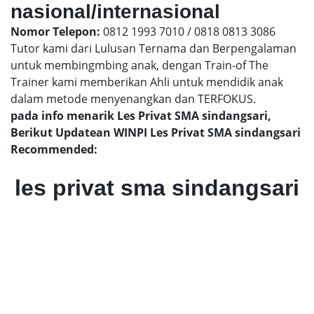
nasional/internasional
Nomor Telepon:
0812 1993 7010 / 0818 0813 3086
Tutor kami dari Lulusan Ternama dan Berpengalaman
untuk membingmbing anak, dengan Train-of The
Trainer kami memberikan Ahli untuk mendidik anak
dalam metode menyenangkan dan TERFOKUS.
pada info menarik Les Privat SMA sindangsari,
Berikut Updatean WINPI Les Privat SMA sindangsari
Recommended:
les privat sma sindangsari