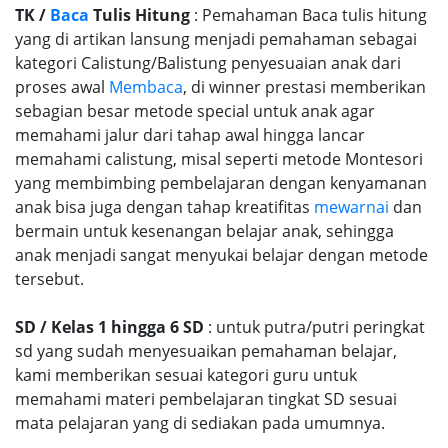
TK /
Baca
Tulis Hitung
: Pemahaman Baca tulis hitung
yang di artikan lansung menjadi pemahaman sebagai
kategori Calistung/Balistung penyesuaian anak dari
proses awal
Membaca
, di winner prestasi memberikan
sebagian besar metode special untuk anak agar
memahami jalur dari tahap awal hingga lancar
memahami calistung, misal seperti metode Montesori
yang membimbing pembelajaran dengan kenyamanan
anak bisa juga dengan tahap kreatifitas
mewarnai
dan
bermain untuk kesenangan belajar anak, sehingga
anak menjadi sangat menyukai belajar dengan metode
tersebut.
SD / Kelas 1 hingga 6 SD
: untuk putra/putri peringkat
sd yang sudah menyesuaikan pemahaman belajar,
kami memberikan sesuai kategori guru untuk
memahami materi pembelajaran tingkat SD sesuai
mata pelajaran yang di sediakan pada umumnya.