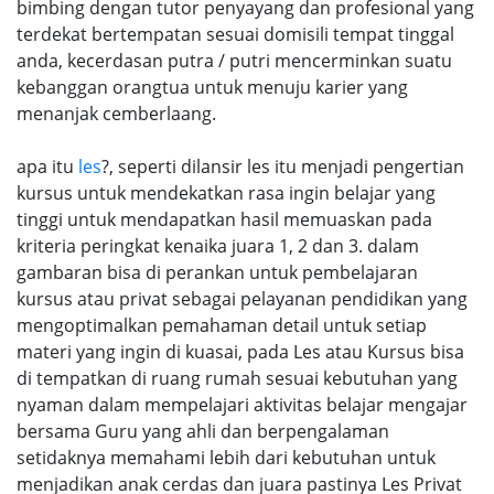
bimbing dengan tutor penyayang dan profesional yang
terdekat bertempatan sesuai domisili tempat tinggal
anda, kecerdasan putra / putri mencerminkan suatu
kebanggan orangtua untuk menuju karier yang
menanjak cemberlaang.
apa itu
les
?, seperti dilansir les itu menjadi pengertian
kursus untuk mendekatkan rasa ingin belajar yang
tinggi untuk mendapatkan hasil memuaskan pada
kriteria peringkat kenaika juara 1, 2 dan 3. dalam
gambaran bisa di perankan untuk pembelajaran
kursus atau privat sebagai pelayanan pendidikan yang
mengoptimalkan pemahaman detail untuk setiap
materi yang ingin di kuasai, pada Les atau Kursus bisa
di tempatkan di ruang rumah sesuai kebutuhan yang
nyaman dalam mempelajari aktivitas belajar mengajar
bersama Guru yang ahli dan berpengalaman
setidaknya memahami lebih dari kebutuhan untuk
menjadikan anak cerdas dan juara pastinya Les Privat