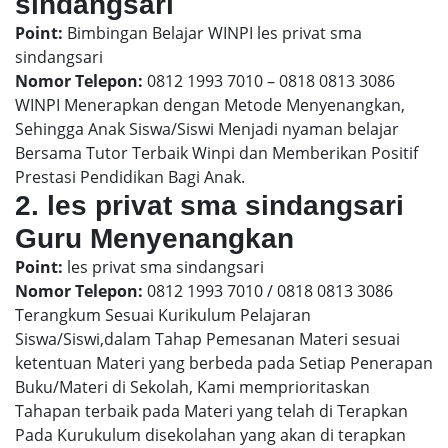
sindangsari
Point:
Bimbingan Belajar WINPI les privat sma
sindangsari
Nomor Telepon:
0812 1993 7010 – 0818 0813 3086
WINPI Menerapkan dengan Metode Menyenangkan,
Sehingga Anak Siswa/Siswi Menjadi nyaman belajar
Bersama Tutor Terbaik Winpi dan Memberikan Positif
Prestasi Pendidikan Bagi Anak.
2. les privat sma sindangsari
Guru Menyenangkan
Point:
les privat sma sindangsari
Nomor Telepon:
0812 1993 7010 / 0818 0813 3086
Terangkum Sesuai Kurikulum Pelajaran
Siswa/Siswi,dalam Tahap Pemesanan Materi sesuai
ketentuan Materi yang berbeda pada Setiap Penerapan
Buku/Materi di Sekolah, Kami memprioritaskan
Tahapan terbaik pada Materi yang telah di Terapkan
Pada Kurukulum disekolahan yang akan di terapkan