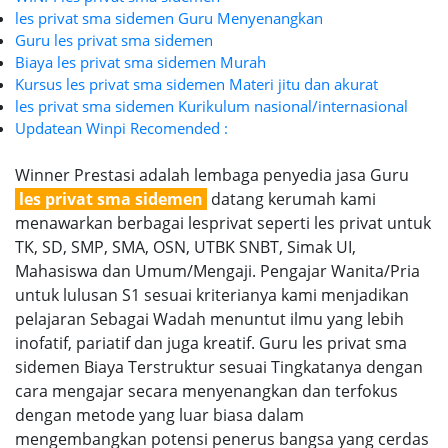
les privat sma sidemen Guru Menyenangkan
Guru les privat sma sidemen
Biaya les privat sma sidemen Murah
Kursus les privat sma sidemen Materi jitu dan akurat
les privat sma sidemen Kurikulum nasional/internasional
Updatean Winpi Recomended :
Winner Prestasi adalah lembaga penyedia jasa Guru
les privat sma sidemen
datang kerumah kami
menawarkan berbagai lesprivat seperti les privat untuk
TK, SD, SMP, SMA, OSN, UTBK SNBT, Simak UI,
Mahasiswa dan Umum/Mengaji. Pengajar Wanita/Pria
untuk lulusan S1 sesuai kriterianya kami menjadikan
pelajaran Sebagai Wadah menuntut ilmu yang lebih
inofatif, pariatif dan juga kreatif. Guru les privat sma
sidemen Biaya Terstruktur sesuai Tingkatanya dengan
cara mengajar secara menyenangkan dan terfokus
dengan metode yang luar biasa dalam
mengembangkan potensi penerus bangsa yang cerdas