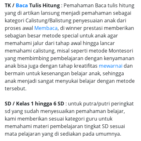
TK /
Baca
Tulis Hitung
: Pemahaman Baca tulis hitung
yang di artikan lansung menjadi pemahaman sebagai
kategori Calistung/Balistung penyesuaian anak dari
proses awal
Membaca
, di winner prestasi memberikan
sebagian besar metode special untuk anak agar
memahami jalur dari tahap awal hingga lancar
memahami calistung, misal seperti metode Montesori
yang membimbing pembelajaran dengan kenyamanan
anak bisa juga dengan tahap kreatifitas
mewarnai
dan
bermain untuk kesenangan belajar anak, sehingga
anak menjadi sangat menyukai belajar dengan metode
tersebut.
SD / Kelas 1 hingga 6 SD
: untuk putra/putri peringkat
sd yang sudah menyesuaikan pemahaman belajar,
kami memberikan sesuai kategori guru untuk
memahami materi pembelajaran tingkat SD sesuai
mata pelajaran yang di sediakan pada umumnya.