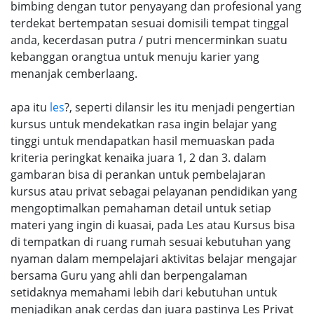
bimbing dengan tutor penyayang dan profesional yang
terdekat bertempatan sesuai domisili tempat tinggal
anda, kecerdasan putra / putri mencerminkan suatu
kebanggan orangtua untuk menuju karier yang
menanjak cemberlaang.
apa itu
les
?, seperti dilansir les itu menjadi pengertian
kursus untuk mendekatkan rasa ingin belajar yang
tinggi untuk mendapatkan hasil memuaskan pada
kriteria peringkat kenaika juara 1, 2 dan 3. dalam
gambaran bisa di perankan untuk pembelajaran
kursus atau privat sebagai pelayanan pendidikan yang
mengoptimalkan pemahaman detail untuk setiap
materi yang ingin di kuasai, pada Les atau Kursus bisa
di tempatkan di ruang rumah sesuai kebutuhan yang
nyaman dalam mempelajari aktivitas belajar mengajar
bersama Guru yang ahli dan berpengalaman
setidaknya memahami lebih dari kebutuhan untuk
menjadikan anak cerdas dan juara pastinya Les Privat