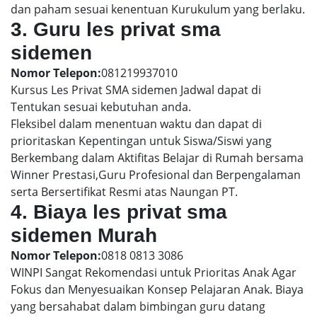
dan paham sesuai kenentuan Kurukulum yang berlaku.
3. Guru les privat sma
sidemen
Nomor Telepon:
081219937010
Kursus Les Privat SMA sidemen Jadwal dapat di
Tentukan sesuai kebutuhan anda.
Fleksibel dalam menentuan waktu dan dapat di
prioritaskan Kepentingan untuk Siswa/Siswi yang
Berkembang dalam Aktifitas Belajar di Rumah bersama
Winner Prestasi,Guru Profesional dan Berpengalaman
serta Bersertifikat Resmi atas Naungan PT.
4. Biaya les privat sma
sidemen Murah
Nomor Telepon:
0818 0813 3086
WINPI Sangat Rekomendasi untuk Prioritas Anak Agar
Fokus dan Menyesuaikan Konsep Pelajaran Anak. Biaya
yang bersahabat dalam bimbingan guru datang