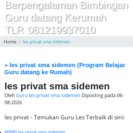
Berpengalaman Bimbingan
Guru datang Kerumah
TLP. 081219937010
Home
les privat sma sidemen
»
les privat sma sidemen
(Program Belajar
Guru datang ke Rumah)
les privat sma sidemen
Oleh
Guru les privat sma sidemen
Diposting pada
06-
08-2026
les privat - Temukan Guru Les Terbaik di sini:
WINPI les privat sma sidemen