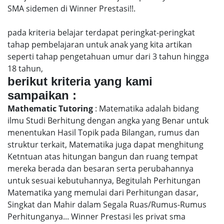
SMA sidemen di Winner Prestasi!!.
pada kriteria belajar terdapat peringkat-peringkat
tahap pembelajaran untuk anak yang kita artikan
seperti tahap pengetahuan umur dari 3 tahun hingga
18 tahun,
berikut kriteria yang kami
sampaikan :
Mathematic Tutoring
: Matematika adalah bidang
ilmu Studi Berhitung dengan angka yang Benar untuk
menentukan Hasil Topik pada Bilangan, rumus dan
struktur terkait, Matematika juga dapat menghitung
Ketntuan atas hitungan bangun dan ruang tempat
mereka berada dan besaran serta perubahannya
untuk sesuai kebutuhannya, Begitulah Perhitungan
Matematika yang memulai dari Perhitungan dasar,
Singkat dan Mahir dalam Segala Ruas/Rumus-Rumus
Perhitunganya... Winner Prestasi les privat sma