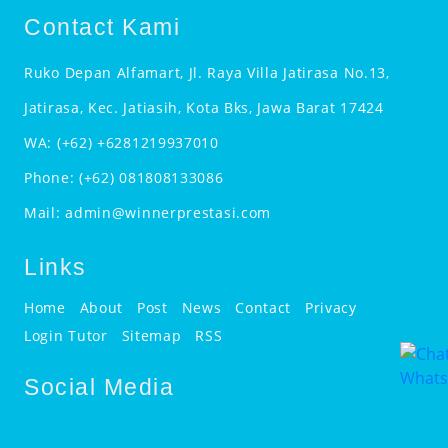
Contact Kami
Ruko Depan Alfamart, Jl. Raya Villa Jatirasa No.13,
Jatirasa, Kec. Jatiasih, Kota Bks, Jawa Barat 17424
WA:
(+62) +6281219937010
Phone:
(+62) 081808133086
Mail:
admin@winnerprestasi.com
Links
Home
About
Post
News
Contact
Privacy
Login Tutor
Sitemap
RSS
Social Media