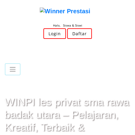
Halo, Siswa & Siswi
Login
Daftar
WINPI les privat sma rawa
badak utara – Pelajaran,
Kreatif, Terbaik &