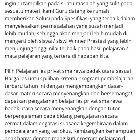
ingin di tampilkan pada suatu masalah yang sulit pada
sesuatu materi, kami Guru datang ke rumah
memberikan Solusi pada Spesifikasi yang terbaik dalam
menyelesaikan permasalahan yang susah menjadi
lebih mudah, sehingga akan menjadi lebih mudah di
mengerti oleh siswa / siswi Winner Prestasi yang lebih
menjunjung tinggi nilai terbaik pada hasil pelajaran /
mata pelajaran yang tertera di hadapan kita.
Pilih Pelajaran les privat sma rawa badak utara sesuai
Harga les untuk pilihan kriteria program pembelajaran
terbaru tahun ini dengan mengembangkan dasar-
dasar materi secara menyenangkan dan bersemangat,
dapatkan pengalaman belajar les privat sma rawa
badak utara secara menyenangkan dengan tutor
berpengalaman pada bidang pengajaran secara
cermat dalam engatasi suasana kegembiraan dalam
pembelajaran yang terfokus, Kembangkan kemampuan
anak hanya dengan mengikuti program pelajaran di