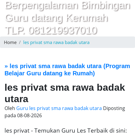
Berpengalaman Bimbingan
Guru datang Kerumah
TLP. 081219937010
Home
les privat sma rawa badak utara
»
les privat sma rawa badak utara
(Program
Belajar Guru datang ke Rumah)
les privat sma rawa badak
utara
Oleh
Guru les privat sma rawa badak utara
Diposting
pada
08-08-2026
les privat - Temukan Guru Les Terbaik di sini: