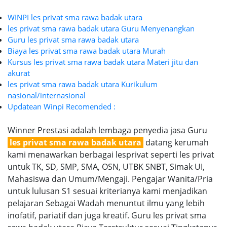
WINPI les privat sma rawa badak utara
les privat sma rawa badak utara Guru Menyenangkan
Guru les privat sma rawa badak utara
Biaya les privat sma rawa badak utara Murah
Kursus les privat sma rawa badak utara Materi jitu dan
akurat
les privat sma rawa badak utara Kurikulum
nasional/internasional
Updatean Winpi Recomended :
Winner Prestasi adalah lembaga penyedia jasa Guru
les privat sma rawa badak utara
datang kerumah
kami menawarkan berbagai lesprivat seperti les privat
untuk TK, SD, SMP, SMA, OSN, UTBK SNBT, Simak UI,
Mahasiswa dan Umum/Mengaji. Pengajar Wanita/Pria
untuk lulusan S1 sesuai kriterianya kami menjadikan
pelajaran Sebagai Wadah menuntut ilmu yang lebih
inofatif, pariatif dan juga kreatif. Guru les privat sma