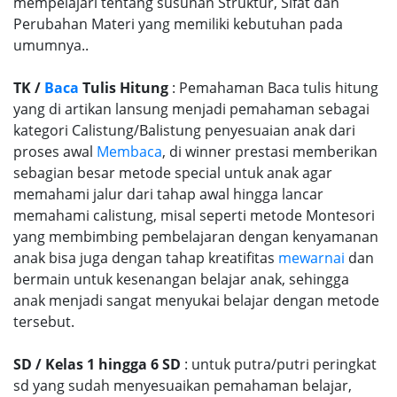
mempelajari tentang susunan Struktur, Sifat dan
Perubahan Materi yang memiliki kebutuhan pada
umumnya..
TK /
Baca
Tulis Hitung
: Pemahaman Baca tulis hitung
yang di artikan lansung menjadi pemahaman sebagai
kategori Calistung/Balistung penyesuaian anak dari
proses awal
Membaca
, di winner prestasi memberikan
sebagian besar metode special untuk anak agar
memahami jalur dari tahap awal hingga lancar
memahami calistung, misal seperti metode Montesori
yang membimbing pembelajaran dengan kenyamanan
anak bisa juga dengan tahap kreatifitas
mewarnai
dan
bermain untuk kesenangan belajar anak, sehingga
anak menjadi sangat menyukai belajar dengan metode
tersebut.
SD / Kelas 1 hingga 6 SD
: untuk putra/putri peringkat
sd yang sudah menyesuaikan pemahaman belajar,