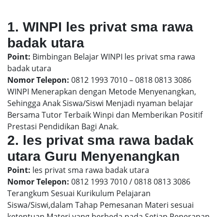
1. WINPI les privat sma rawa
badak utara
Point:
Bimbingan Belajar WINPI les privat sma rawa
badak utara
Nomor Telepon:
0812 1993 7010 – 0818 0813 3086
WINPI Menerapkan dengan Metode Menyenangkan,
Sehingga Anak Siswa/Siswi Menjadi nyaman belajar
Bersama Tutor Terbaik Winpi dan Memberikan Positif
Prestasi Pendidikan Bagi Anak.
2. les privat sma rawa badak
utara Guru Menyenangkan
Point:
les privat sma rawa badak utara
Nomor Telepon:
0812 1993 7010 / 0818 0813 3086
Terangkum Sesuai Kurikulum Pelajaran
Siswa/Siswi,dalam Tahap Pemesanan Materi sesuai
ketentuan Materi yang berbeda pada Setiap Penerapan