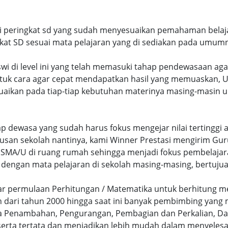
ri peringkat sd yang sudah menyesuaikan pemahaman belaja
at SD sesuai mata pelajaran yang di sediakan pada umum
swi di level ini yang telah memasuki tahap pendewasaan ag
uk cara agar cepat mendapatkan hasil yang memuaskan, Un
uaikan pada tiap-tiap kebutuhan materinya masing-masin un
hap dewasa yang sudah harus fokus mengejar nilai terting
lusan sekolah nantinya, kami Winner Prestasi mengirim G
MA/U di ruang rumah sehingga menjadi fokus pembelajara
 dengan mata pelajaran di sekolah masing-masing, bertujua
sar permulaan Perhitungan / Matematika untuk berhitung me
dari tahun 2000 hingga saat ini banyak pembimbing yang
a Penambahan, Pengurangan, Pembagian dan Perkalian, Da
serta tertata dan menjadikan lebih mudah dalam menyelesa