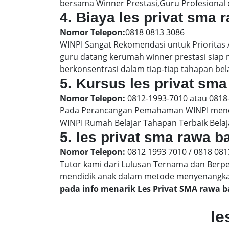
bersama Winner Prestasi,Guru Profesional 
4. Biaya les privat sma
Nomor Telepon:
0818 0813 3086
WINPI Sangat Rekomendasi untuk Prioritas
guru datang kerumah winner prestasi siap
berkonsentrasi dalam tiap-tiap tahapan bela
5. Kursus les privat sma
Nomor Telepon:
0812-1993-7010 atau 0818
Pada Perancangan Pemahaman WINPI menera
WINPI Rumah Belajar Tahapan Terbaik Belaj
5. les privat sma rawa b
Nomor Telepon:
0812 1993 7010 / 0818 081
Tutor kami dari Lulusan Ternama dan Berp
mendidik anak dalam metode menyenangk
pada info menarik Les Privat SMA rawa 
le