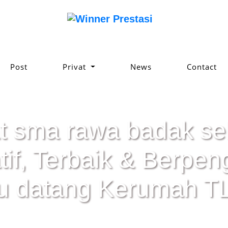
Post
Privat
News
Contact
at sma rawa badak se
atif, Terbaik & Berpe
u datang Kerumah TL