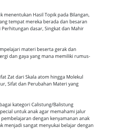
k menentukan Hasil Topik pada Bilangan,
ruang tempat mereka berada dan besaran
 Perhitungan dasar, Singkat dan Mahir
mpelajari materi beserta gerak dan
ergi dan gaya yang mana memiliki rumus-
fat Zat dari Skala atom hingga Molekul
tur, Sifat dan Perubahan Materi yang
agai kategori Calistung/Balistung
special untuk anak agar memahami jalur
ng pembelajaran dengan kenyamanan anak
ak menjadi sangat menyukai belajar dengan