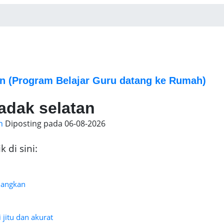
an
(Program Belajar Guru datang ke Rumah)
badak selatan
n
Diposting pada
06-08-2026
 di sini:
nangkan
 jitu dan akurat