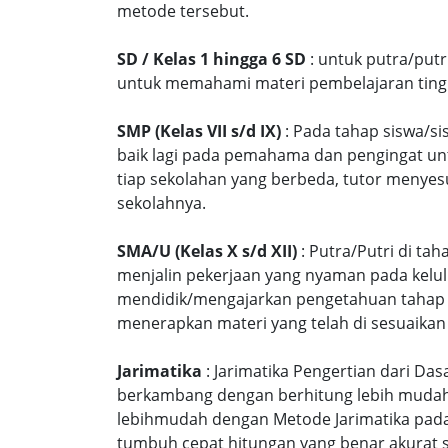
metode tersebut.
SD / Kelas 1 hingga 6 SD
: untuk putra/put
untuk memahami materi pembelajaran tingk
SMP (Kelas VII s/d IX)
: Pada tahap siswa/si
baik lagi pada pemahama dan pengingat unt
tiap sekolahan yang berbeda, tutor menyes
sekolahnya.
SMA/U (Kelas X s/d XII)
: Putra/Putri di ta
menjalin pekerjaan yang nyaman pada kelu
mendidik/mengajarkan pengetahuan tahap S
menerapkan materi yang telah di sesuaikan
Jarimatika
: Jarimatika Pengertian dari Da
berkambang dengan berhitung lebih mudah 
lebihmudah dengan Metode Jarimatika pad
tumbuh cepat hitungan yang benar akurat 