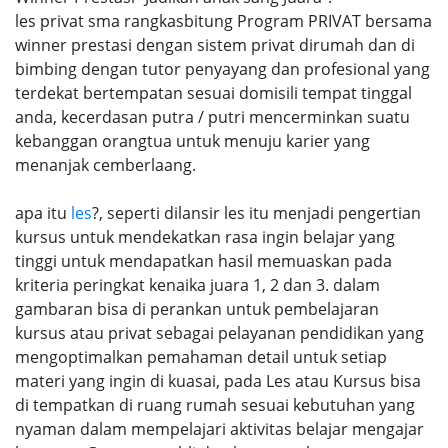
les privat sma rangkasbitung Program PRIVAT bersama
winner prestasi dengan sistem privat dirumah dan di
bimbing dengan tutor penyayang dan profesional yang
terdekat bertempatan sesuai domisili tempat tinggal
anda, kecerdasan putra / putri mencerminkan suatu
kebanggan orangtua untuk menuju karier yang
menanjak cemberlaang.
apa itu
les
?, seperti dilansir les itu menjadi pengertian
kursus untuk mendekatkan rasa ingin belajar yang
tinggi untuk mendapatkan hasil memuaskan pada
kriteria peringkat kenaika juara 1, 2 dan 3. dalam
gambaran bisa di perankan untuk pembelajaran
kursus atau privat sebagai pelayanan pendidikan yang
mengoptimalkan pemahaman detail untuk setiap
materi yang ingin di kuasai, pada Les atau Kursus bisa
di tempatkan di ruang rumah sesuai kebutuhan yang
nyaman dalam mempelajari aktivitas belajar mengajar