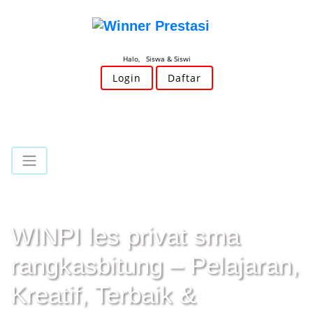
Halo, Siswa & Siswi
Login
Daftar
WINPI les privat sma
rangkasbitung – Pelajaran,
Kreatif, Terbaik &