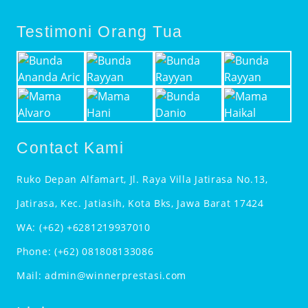
Testimoni Orang Tua
Contact Kami
Ruko Depan Alfamart, Jl. Raya Villa Jatirasa No.13,
Jatirasa, Kec. Jatiasih, Kota Bks, Jawa Barat 17424
WA:
(+62) +6281219937010
Phone:
(+62) 081808133086
Mail:
admin@winnerprestasi.com