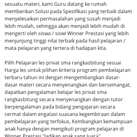
sesuatu materi, kami Guru datang ke rumah
memberikan Solusi pada Spesifikasi yang terbaik dalam
menyelesaikan permasalahan yang susah menjadi
lebih mudah, sehingga akan menjadi lebih mudah di
mengerti oleh siswa / siswi Winner Prestasi yang lebih
menjunjung tinggi nilai terbaik pada hasil pelajaran /
mata pelajaran yang tertera di hadapan kita.
Pilih Pelajaran les privat sma rangkasbitung sesuai
Harga les untuk pilihan kriteria program pembelajaran
terbaru tahun ini dengan mengembangkan dasar-
dasar materi secara menyenangkan dan bersemangat,
dapatkan pengalaman belajar les privat sma
rangkasbitung secara menyenangkan dengan tutor
berpengalaman pada bidang pengajaran secara
cermat dalam engatasi suasana kegembiraan dalam
pembelajaran yang terfokus, Kembangkan kemampuan
anak hanya dengan mengikuti program pelajaran di
Winner Prestasi "Jadikan anak sang Juara".