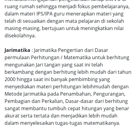
ruang rumah sehingga menjadi fokus pembelajaranya,
dalam materi IPS/IPA guru menerapkan materi yang
telah di sesuaikan dengan mata pelajaran di sekolah
masing-masing, bertujuan untuk meningkatkan nilai
disekolahnya.
Jarimatika
: Jarimatika Pengertian dari Dasar
permulaan Perhitungan / Matematika untuk berhitung
mengunakan Jari tangan yang saat ini telah
berkambang dengan berhitung lebih mudah dari tahun
2000 hingga saat ini banyak pembimbing yang
menyediakan materi perhitungan lebihmudah dengan
Metode Jarimatika pada Penambahan, Pengurangan,
Pembagian dan Perkalian, Dasar-dasar dari berhitung
sangat membantu tumbuh cepat hitungan yang benar
akurat serta tertata dan menjadikan lebih mudah
dalam menyelesaikan tugas-tugas matematikanya.