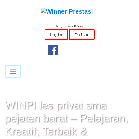
Halo, Siswa & Siswi
Login
Daftar
WINPI les privat sma
pejaten barat – Pelajaran,
Kreatif, Terbaik &