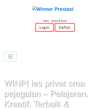
Halo, Siswa & Siswi
Login
Daftar
WINPI les privat sma
pejagalan – Pelajaran,
Kreatif, Terbaik &