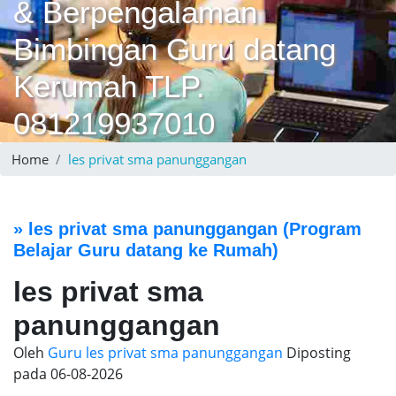
& Berpengalaman
Bimbingan Guru datang
Kerumah TLP.
081219937010
Home
les privat sma panunggangan
»
les privat sma panunggangan
(Program
Belajar Guru datang ke Rumah)
les privat sma
panunggangan
Oleh
Guru les privat sma panunggangan
Diposting
pada
06-08-2026