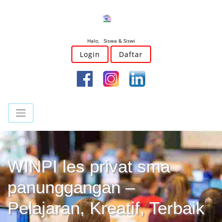
Halo, Siswa & Siswi
Login
Daftar
WINPI les privat sma
panunggangan –
Pelajaran, Kreatif, Terbaik