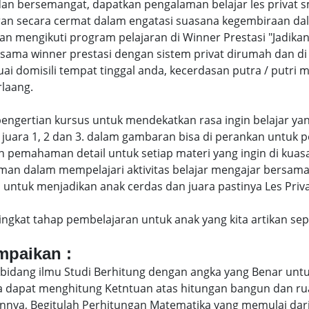
dan bersemangat, dapatkan pengalaman belajar les privat
an secara cermat dalam engatasi suasana kegembiraan dal
engikuti program pelajaran di Winner Prestasi "Jadikan 
sama winner prestasi dengan sistem privat dirumah dan d
uai domisili tempat tinggal anda, kecerdasan putra / putr
laang.
di pengertian kursus untuk mendekatkan rasa ingin belajar y
juara 1, 2 dan 3. dalam gambaran bisa di perankan untuk p
pemahaman detail untuk setiap materi yang ingin di kuasai
man dalam mempelajari aktivitas belajar mengajar bersam
ntuk menjadikan anak cerdas dan juara pastinya Les Priva
eringkat tahap pembelajaran untuk anak yang kita artikan s
ampaikan :
bidang ilmu Studi Berhitung dengan angka yang Benar untu
uga dapat menghitung Ketntuan atas hitungan bangun dan 
nya, Begitulah Perhitungan Matematika yang memulai dari