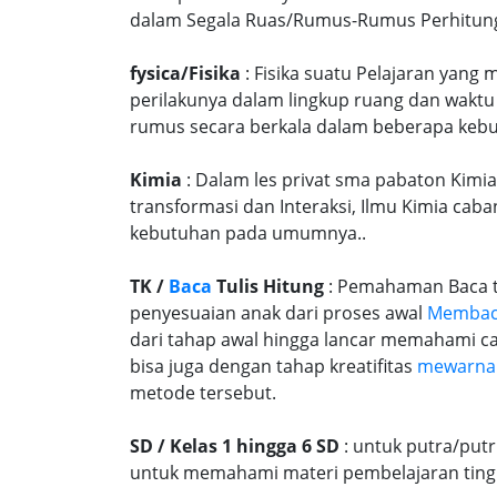
dalam Segala Ruas/Rumus-Rumus Perhitungan
fysica/Fisika
: Fisika suatu Pelajaran yang
perilakunya dalam lingkup ruang dan waktu
rumus secara berkala dalam beberapa kebu
Kimia
: Dalam les privat sma pabaton Kimia
transformasi dan Interaksi, Ilmu Kimia caba
kebutuhan pada umumnya..
TK /
Baca
Tulis Hitung
: Pemahaman Baca tu
penyesuaian anak dari proses awal
Memba
dari tahap awal hingga lancar memahami c
bisa juga dengan tahap kreatifitas
mewarna
metode tersebut.
SD / Kelas 1 hingga 6 SD
: untuk putra/put
untuk memahami materi pembelajaran tingk