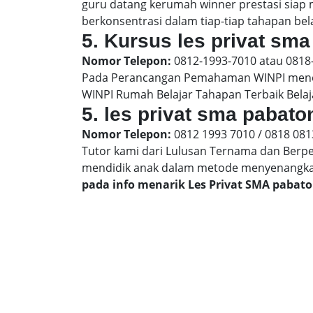
guru datang kerumah winner prestasi siap
berkonsentrasi dalam tiap-tiap tahapan bela
5. Kursus les privat sma
Nomor Telepon:
0812-1993-7010 atau 0818
Pada Perancangan Pemahaman WINPI menera
WINPI Rumah Belajar Tahapan Terbaik Belaj
5. les privat sma pabato
Nomor Telepon:
0812 1993 7010 / 0818 081
Tutor kami dari Lulusan Ternama dan Berp
mendidik anak dalam metode menyenangk
pada info menarik Les Privat SMA pabat