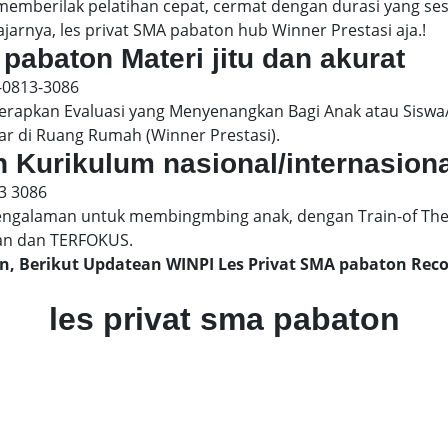
 memberilak pelatihan cepat, cermat dengan durasi yang s
jarnya, les privat SMA pabaton hub Winner Prestasi aja.!
 pabaton Materi jitu dan akurat
-0813-3086
pkan Evaluasi yang Menyenangkan Bagi Anak atau Siswa/
ar di Ruang Rumah (Winner Prestasi).
n Kurikulum nasional/internasion
3 3086
engalaman untuk membingmbing anak, dengan Train-of The
an dan TERFOKUS.
on, Berikut Updatean WINPI Les Privat SMA pabaton R
les privat sma pabaton