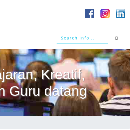
aran, Kreatif,
n Guru datang