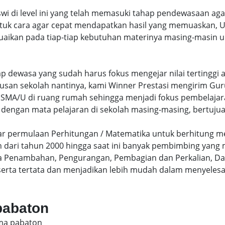
swi di level ini yang telah memasuki tahap pendewasaan ag
uk cara agar cepat mendapatkan hasil yang memuaskan, Un
uaikan pada tiap-tiap kebutuhan materinya masing-masin un
hap dewasa yang sudah harus fokus mengejar nilai terting
lusan sekolah nantinya, kami Winner Prestasi mengirim G
MA/U di ruang rumah sehingga menjadi fokus pembelajara
 dengan mata pelajaran di sekolah masing-masing, bertujua
sar permulaan Perhitungan / Matematika untuk berhitung me
dari tahun 2000 hingga saat ini banyak pembimbing yang
a Penambahan, Pengurangan, Pembagian dan Perkalian, Da
serta tertata dan menjadikan lebih mudah dalam menyelesa
 pabaton
sma pabaton