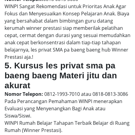
WINPI Sangat Rekomendasi untuk Prioritas Anak Agar
Fokus dan Menyesuaikan Konsep Pelajaran Anak. Biaya
yang bersahabat dalam bimbingan guru datang
kerumah winner prestasi siap memberilak pelatihan
cepat, cermat dengan durasi yang sesuai memudahkan
anak cepat berkonsentrasi dalam tiap-tiap tahapan
belajarnya, les privat SMA pa baeng baeng hub Winner
Prestasi aja.!
5. Kursus les privat sma pa
baeng baeng Materi jitu dan
akurat
Nomor Telepon:
0812-1993-7010 atau 0818-0813-3086
Pada Perancangan Pemahaman WINPI menerapkan
Evaluasi yang Menyenangkan Bagi Anak atau
Siswa/Siswi.
WINPI Rumah Belajar Tahapan Terbaik Belajar di Ruang
Rumah (Winner Prestasi).