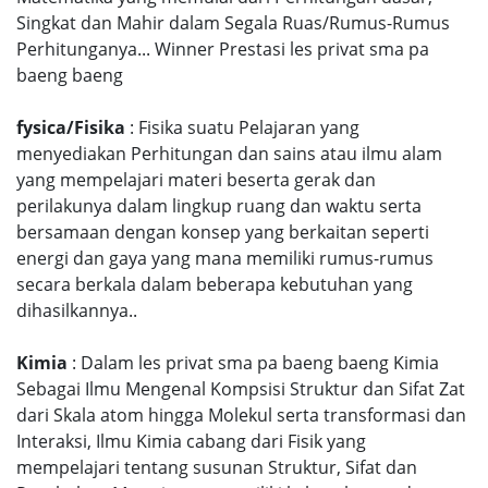
Singkat dan Mahir dalam Segala Ruas/Rumus-Rumus
Perhitunganya... Winner Prestasi les privat sma pa
baeng baeng
fysica/Fisika
: Fisika suatu Pelajaran yang
menyediakan Perhitungan dan sains atau ilmu alam
yang mempelajari materi beserta gerak dan
perilakunya dalam lingkup ruang dan waktu serta
bersamaan dengan konsep yang berkaitan seperti
energi dan gaya yang mana memiliki rumus-rumus
secara berkala dalam beberapa kebutuhan yang
dihasilkannya..
Kimia
: Dalam les privat sma pa baeng baeng Kimia
Sebagai Ilmu Mengenal Kompsisi Struktur dan Sifat Zat
dari Skala atom hingga Molekul serta transformasi dan
Interaksi, Ilmu Kimia cabang dari Fisik yang
mempelajari tentang susunan Struktur, Sifat dan