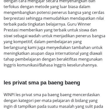
dengan cara mengajar secara menyenangkan dan
terfokus dengan metode yang luar biasa dalam
mengembangkan potensi penerus bangsa yang cerdas
berprestasi sehingga memudahkan mendapatkan nilai
terbaik pada tingkatan belajarnya. Guru Winner
Prestasi memberikan yang terbaik untuk siswa dan
siswi sebagai wadah untuk menjadikan penerus bangsa
yang kompetitif, dalam pembelajaran yang
berlangsung kami juga menyediakan tambahan untuk
meningkatkan asupan daya international yang diawali
tahap pembelajaran dengan beraktifitas mengunakan
Inggris komunikasi/Bahasa Inggris keseluruhannya.
les privat sma pa baeng baeng
WINPI les privat sma pa baeng baeng mencerdaskan
dengan kategori per-mata pelajaran di bidang yang
ingin di tampilkan pada suatu masalah yang sulit pada