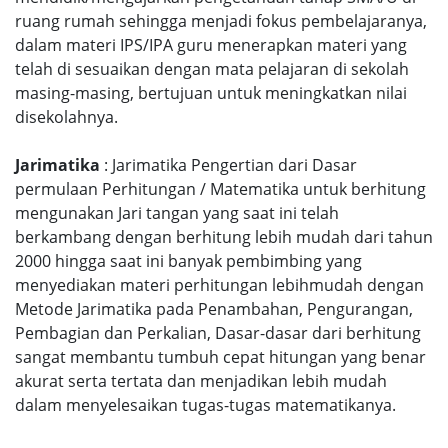
ruang rumah sehingga menjadi fokus pembelajaranya,
dalam materi IPS/IPA guru menerapkan materi yang
telah di sesuaikan dengan mata pelajaran di sekolah
masing-masing, bertujuan untuk meningkatkan nilai
disekolahnya.
Jarimatika
: Jarimatika Pengertian dari Dasar
permulaan Perhitungan / Matematika untuk berhitung
mengunakan Jari tangan yang saat ini telah
berkambang dengan berhitung lebih mudah dari tahun
2000 hingga saat ini banyak pembimbing yang
menyediakan materi perhitungan lebihmudah dengan
Metode Jarimatika pada Penambahan, Pengurangan,
Pembagian dan Perkalian, Dasar-dasar dari berhitung
sangat membantu tumbuh cepat hitungan yang benar
akurat serta tertata dan menjadikan lebih mudah
dalam menyelesaikan tugas-tugas matematikanya.