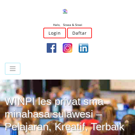
Halo, Siswa & Siswi
Login
Daftar
WINPI les privat sma
minahasa sulawesi –
Pelajaran, Kreatif, Terbaik