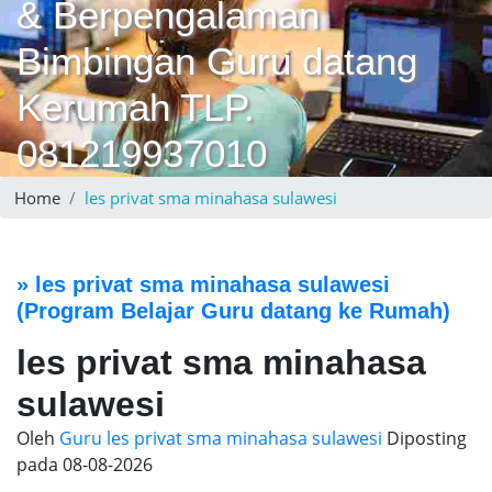
& Berpengalaman
Bimbingan Guru datang
Kerumah TLP.
081219937010
Home
les privat sma minahasa sulawesi
»
les privat sma minahasa sulawesi
(Program Belajar Guru datang ke Rumah)
les privat sma minahasa
sulawesi
Oleh
Guru les privat sma minahasa sulawesi
Diposting
pada
08-08-2026