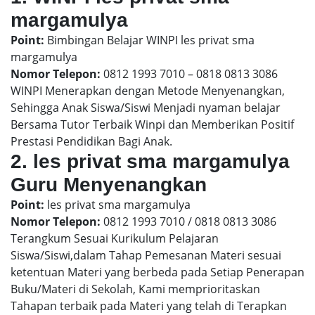
margamulya
Point:
Bimbingan Belajar WINPI les privat sma
margamulya
Nomor Telepon:
0812 1993 7010 – 0818 0813 3086
WINPI Menerapkan dengan Metode Menyenangkan,
Sehingga Anak Siswa/Siswi Menjadi nyaman belajar
Bersama Tutor Terbaik Winpi dan Memberikan Positif
Prestasi Pendidikan Bagi Anak.
2. les privat sma margamulya
Guru Menyenangkan
Point:
les privat sma margamulya
Nomor Telepon:
0812 1993 7010 / 0818 0813 3086
Terangkum Sesuai Kurikulum Pelajaran
Siswa/Siswi,dalam Tahap Pemesanan Materi sesuai
ketentuan Materi yang berbeda pada Setiap Penerapan
Buku/Materi di Sekolah, Kami memprioritaskan
Tahapan terbaik pada Materi yang telah di Terapkan