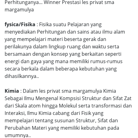
Perhitunganya... Winner Prestasi les privat sma
margamulya
fysica/Fisika
: Fisika suatu Pelajaran yang
menyediakan Perhitungan dan sains atau ilmu alam
yang mempelajari materi beserta gerak dan
perilakunya dalam lingkup ruang dan waktu serta
bersamaan dengan konsep yang berkaitan seperti
energi dan gaya yang mana memiliki rumus-rumus
secara berkala dalam beberapa kebutuhan yang
dihasilkannya..
Kimia
: Dalam les privat sma margamulya Kimia
Sebagai Ilmu Mengenal Kompsisi Struktur dan Sifat Zat
dari Skala atom hingga Molekul serta transformasi dan
Interaksi, Ilmu Kimia cabang dari Fisik yang
mempelajari tentang susunan Struktur, Sifat dan
Perubahan Materi yang memiliki kebutuhan pada
umumnya..