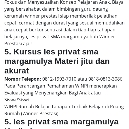
Fokus dan Menyesuaikan Konsep Pelajaran Anak. Biaya
yang bersahabat dalam bimbingan guru datang
kerumah winner prestasi siap memberilak pelatihan
cepat, cermat dengan durasi yang sesuai memudahkan
anak cepat berkonsentrasi dalam tiap-tiap tahapan
belajarnya, les privat SMA margamulya hub Winner
Prestasi aja.!
5. Kursus les privat sma
margamulya Materi jitu dan
akurat
Nomor Telepon:
0812-1993-7010 atau 0818-0813-3086
Pada Perancangan Pemahaman WINPI menerapkan
Evaluasi yang Menyenangkan Bagi Anak atau
Siswa/Siswi.
WINPI Rumah Belajar Tahapan Terbaik Belajar di Ruang
Rumah (Winner Prestasi).
5. les privat sma margamulya