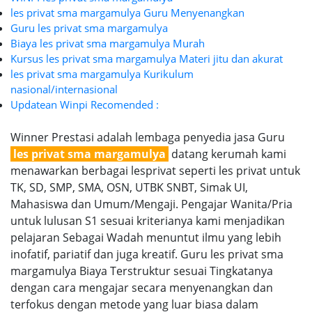
les privat sma margamulya Guru Menyenangkan
Guru les privat sma margamulya
Biaya les privat sma margamulya Murah
Kursus les privat sma margamulya Materi jitu dan akurat
les privat sma margamulya Kurikulum
nasional/internasional
Updatean Winpi Recomended :
Winner Prestasi adalah lembaga penyedia jasa Guru
les privat sma margamulya
datang kerumah kami
menawarkan berbagai lesprivat seperti les privat untuk
TK, SD, SMP, SMA, OSN, UTBK SNBT, Simak UI,
Mahasiswa dan Umum/Mengaji. Pengajar Wanita/Pria
untuk lulusan S1 sesuai kriterianya kami menjadikan
pelajaran Sebagai Wadah menuntut ilmu yang lebih
inofatif, pariatif dan juga kreatif. Guru les privat sma
margamulya Biaya Terstruktur sesuai Tingkatanya
dengan cara mengajar secara menyenangkan dan
terfokus dengan metode yang luar biasa dalam