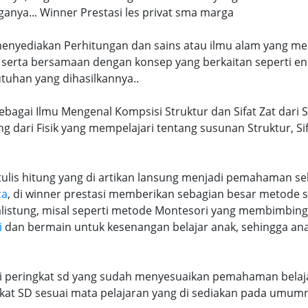
nya... Winner Prestasi les privat sma marga
 menyediakan Perhitungan dan sains atau ilmu alam yang me
 serta bersamaan dengan konsep yang berkaitan seperti en
tuhan yang dihasilkannya..
ebagai Ilmu Mengenal Kompsisi Struktur dan Sifat Zat dari 
ng dari Fisik yang mempelajari tentang susunan Struktur, S
lis hitung yang di artikan lansung menjadi pemahaman seb
ca
, di winner prestasi memberikan sebagian besar metode 
alistung, misal seperti metode Montesori yang membimbi
i
dan bermain untuk kesenangan belajar anak, sehingga an
ri peringkat sd yang sudah menyesuaikan pemahaman belaja
at SD sesuai mata pelajaran yang di sediakan pada umum