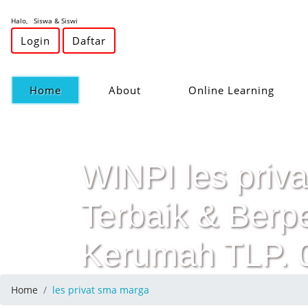
Halo, Siswa & Siswi
Login
Daftar
(current)
Home
About
Online Learning
WINPI les priva
Terbaik & Ber
Kerumah TLP.
Home
les privat sma marga