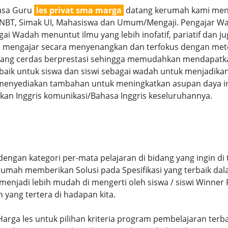
jasa Guru
les privat sma marga
datang kerumah kami menaw
SNBT, Simak UI, Mahasiswa dan Umum/Mengaji. Pengajar Wan
ai Wadah menuntut ilmu yang lebih inofatif, pariatif dan ju
ra mengajar secara menyenangkan dan terfokus dengan met
g cerdas berprestasi sehingga memudahkan mendapatkan n
aik untuk siswa dan siswi sebagai wadah untuk menjadikan
menyediakan tambahan untuk meningkatkan asupan daya int
an Inggris komunikasi/Bahasa Inggris keseluruhannya.
ngan kategori per-mata pelajaran di bidang yang ingin di 
 rumah memberikan Solusi pada Spesifikasi yang terbaik d
njadi lebih mudah di mengerti oleh siswa / siswi Winner Pr
n yang tertera di hadapan kita.
i Harga les untuk pilihan kriteria program pembelajaran t