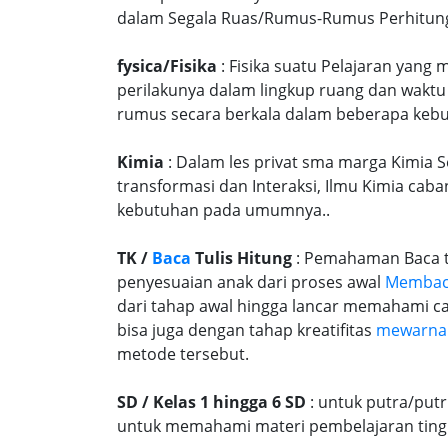
dalam Segala Ruas/Rumus-Rumus Perhitunga
fysica/Fisika
: Fisika suatu Pelajaran yang
perilakunya dalam lingkup ruang dan waktu
rumus secara berkala dalam beberapa kebu
Kimia
: Dalam les privat sma marga Kimia S
transformasi dan Interaksi, Ilmu Kimia caba
kebutuhan pada umumnya..
TK /
Baca
Tulis Hitung
: Pemahaman Baca tu
penyesuaian anak dari proses awal
Memba
dari tahap awal hingga lancar memahami c
bisa juga dengan tahap kreatifitas
mewarna
metode tersebut.
SD / Kelas 1 hingga 6 SD
: untuk putra/put
untuk memahami materi pembelajaran tingk