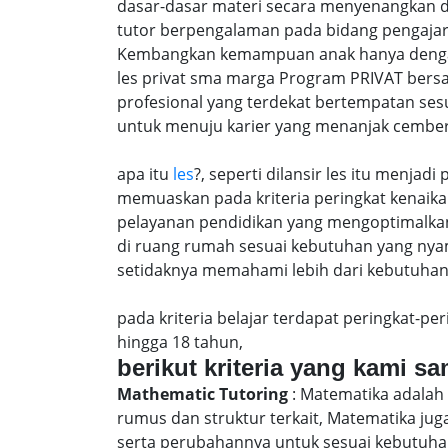
dasar-dasar materi secara menyenangkan 
tutor berpengalaman pada bidang pengajar
Kembangkan kemampuan anak hanya dengan m
les privat sma marga Program PRIVAT bers
profesional yang terdekat bertempatan ses
untuk menuju karier yang menanjak cember
apa itu
les
?, seperti dilansir les itu menja
memuaskan pada kriteria peringkat kenaika 
pelayanan pendidikan yang mengoptimalkan 
di ruang rumah sesuai kebutuhan yang nya
setidaknya memahami lebih dari kebutuhan u
pada kriteria belajar terdapat peringkat-p
hingga 18 tahun,
berikut kriteria yang kami s
Mathematic Tutoring
: Matematika adalah 
rumus dan struktur terkait, Matematika j
serta perubahannya untuk sesuai kebutuhan