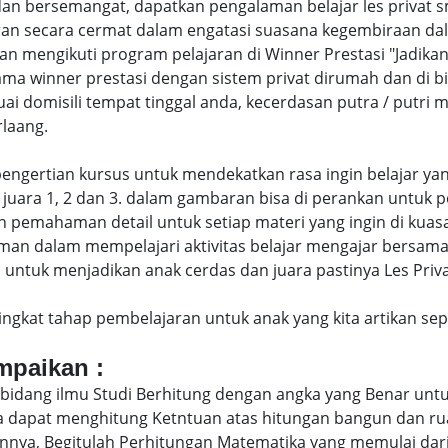
dan bersemangat, dapatkan pengalaman belajar les priva
an secara cermat dalam engatasi suasana kegembiraan dal
engikuti program pelajaran di Winner Prestasi "Jadikan 
ama winner prestasi dengan sistem privat dirumah dan di 
uai domisili tempat tinggal anda, kecerdasan putra / putr
laang.
di pengertian kursus untuk mendekatkan rasa ingin belajar y
juara 1, 2 dan 3. dalam gambaran bisa di perankan untuk p
pemahaman detail untuk setiap materi yang ingin di kuasai
man dalam mempelajari aktivitas belajar mengajar bersam
ntuk menjadikan anak cerdas dan juara pastinya Les Priva
eringkat tahap pembelajaran untuk anak yang kita artikan s
ampaikan :
bidang ilmu Studi Berhitung dengan angka yang Benar untu
uga dapat menghitung Ketntuan atas hitungan bangun dan 
nya, Begitulah Perhitungan Matematika yang memulai dari