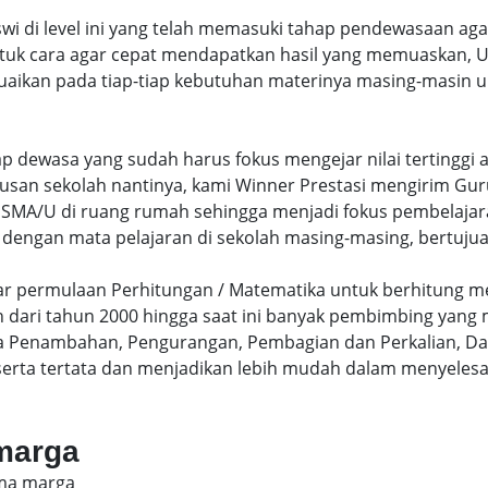
swi di level ini yang telah memasuki tahap pendewasaan ag
uk cara agar cepat mendapatkan hasil yang memuaskan, Un
uaikan pada tiap-tiap kebutuhan materinya masing-masin un
hap dewasa yang sudah harus fokus mengejar nilai terting
lusan sekolah nantinya, kami Winner Prestasi mengirim G
MA/U di ruang rumah sehingga menjadi fokus pembelajara
 dengan mata pelajaran di sekolah masing-masing, bertujua
sar permulaan Perhitungan / Matematika untuk berhitung me
dari tahun 2000 hingga saat ini banyak pembimbing yang
a Penambahan, Pengurangan, Pembagian dan Perkalian, Da
serta tertata dan menjadikan lebih mudah dalam menyelesa
 marga
sma marga