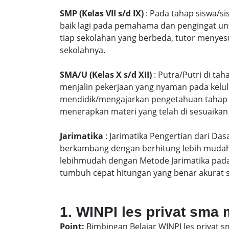
SMP (Kelas VII s/d IX)
: Pada tahap siswa/si
baik lagi pada pemahama dan pengingat unt
tiap sekolahan yang berbeda, tutor menyes
sekolahnya.
SMA/U (Kelas X s/d XII)
: Putra/Putri di ta
menjalin pekerjaan yang nyaman pada kelu
mendidik/mengajarkan pengetahuan tahap S
menerapkan materi yang telah di sesuaikan
Jarimatika
: Jarimatika Pengertian dari Da
berkambang dengan berhitung lebih mudah 
lebihmudah dengan Metode Jarimatika pad
tumbuh cepat hitungan yang benar akurat 
1. WINPI les privat sma
Point:
Bimbingan Belajar WINPI les privat 