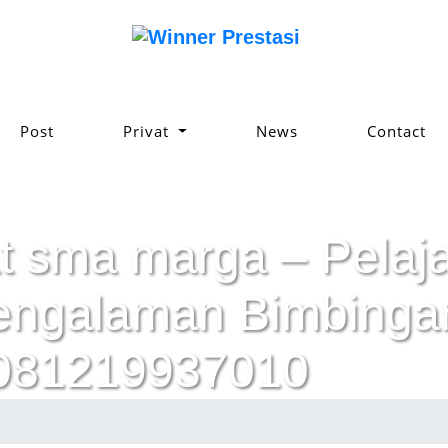
Post
Privat
News
Contact
t sma marga – Pelajar
pengalaman Bimbinga
 081219937010