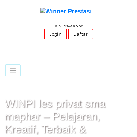
Halo, Siswa & Siswi
Login
Daftar
WINPI les privat sma
maphar – Pelajaran,
Kreatif, Terbaik &