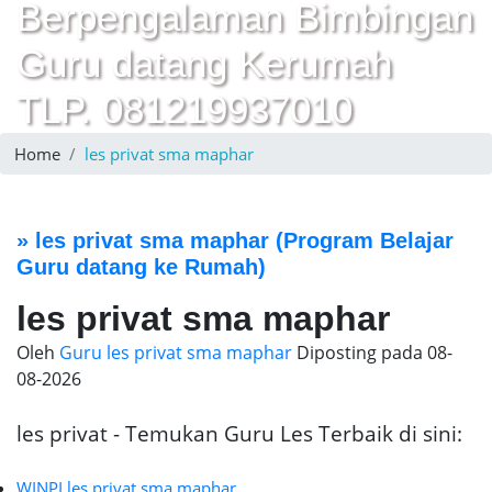
Berpengalaman Bimbingan
Guru datang Kerumah
TLP. 081219937010
Home
les privat sma maphar
»
les privat sma maphar
(Program Belajar
Guru datang ke Rumah)
les privat sma maphar
Oleh
Guru les privat sma maphar
Diposting pada
08-
08-2026
les privat - Temukan Guru Les Terbaik di sini:
WINPI les privat sma maphar