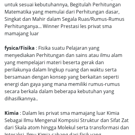
untuk sesuai kebutuhannya, Begitulah Perhitungan
Matematika yang memulai dari Perhitungan dasar,
Singkat dan Mahir dalam Segala Ruas/Rumus-Rumus
Perhitunganya... Winner Prestasi les privat sma
mamajang luar
fysica/Fisika
: Fisika suatu Pelajaran yang
menyediakan Perhitungan dan sains atau ilmu alam
yang mempelajari materi beserta gerak dan
perilakunya dalam lingkup ruang dan waktu serta
bersamaan dengan konsep yang berkaitan seperti
energi dan gaya yang mana memiliki rumus-rumus
secara berkala dalam beberapa kebutuhan yang
dihasilkannya..
Kimia
: Dalam les privat sma mamajang luar Kimia
Sebagai Ilmu Mengenal Kompsisi Struktur dan Sifat Zat
dari Skala atom hingga Molekul serta transformasi dan
Interaksi, Ilmu Kimia cabang dari Fisik yang