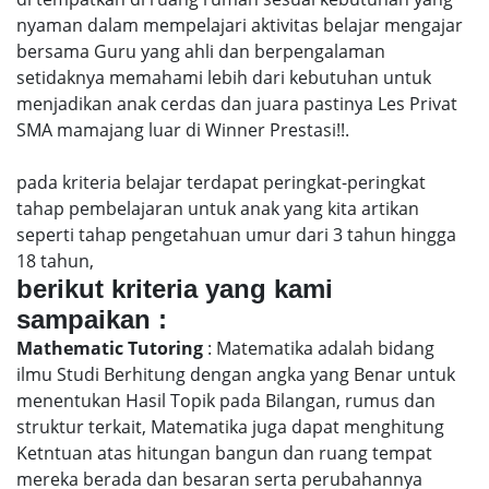
nyaman dalam mempelajari aktivitas belajar mengajar
bersama Guru yang ahli dan berpengalaman
setidaknya memahami lebih dari kebutuhan untuk
menjadikan anak cerdas dan juara pastinya Les Privat
SMA mamajang luar di Winner Prestasi!!.
pada kriteria belajar terdapat peringkat-peringkat
tahap pembelajaran untuk anak yang kita artikan
seperti tahap pengetahuan umur dari 3 tahun hingga
18 tahun,
berikut kriteria yang kami
sampaikan :
Mathematic Tutoring
: Matematika adalah bidang
ilmu Studi Berhitung dengan angka yang Benar untuk
menentukan Hasil Topik pada Bilangan, rumus dan
struktur terkait, Matematika juga dapat menghitung
Ketntuan atas hitungan bangun dan ruang tempat
mereka berada dan besaran serta perubahannya