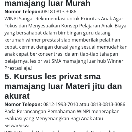
mamajang luar Murah
Nomor Telepon:
0818 0813 3086
WINPI Sangat Rekomendasi untuk Prioritas Anak Agar
Fokus dan Menyesuaikan Konsep Pelajaran Anak. Biaya
yang bersahabat dalam bimbingan guru datang
kerumah winner prestasi siap memberilak pelatihan
cepat, cermat dengan durasi yang sesuai memudahkan
anak cepat berkonsentrasi dalam tiap-tiap tahapan
belajarnya, les privat SMA mamajang luar hub Winner
Prestasi aja.!
5. Kursus les privat sma
mamajang luar Materi jitu dan
akurat
Nomor Telepon:
0812-1993-7010 atau 0818-0813-3086
Pada Perancangan Pemahaman WINPI menerapkan
Evaluasi yang Menyenangkan Bagi Anak atau
Siswa/Siswi.