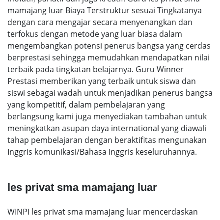
mamajang luar Biaya Terstruktur sesuai Tingkatanya
dengan cara mengajar secara menyenangkan dan
terfokus dengan metode yang luar biasa dalam
mengembangkan potensi penerus bangsa yang cerdas
berprestasi sehingga memudahkan mendapatkan nilai
terbaik pada tingkatan belajarnya. Guru Winner
Prestasi memberikan yang terbaik untuk siswa dan
siswi sebagai wadah untuk menjadikan penerus bangsa
yang kompetitif, dalam pembelajaran yang
berlangsung kami juga menyediakan tambahan untuk
meningkatkan asupan daya international yang diawali
tahap pembelajaran dengan beraktifitas mengunakan
Inggris komunikasi/Bahasa Inggris keseluruhannya.
les privat sma mamajang luar
WINPI les privat sma mamajang luar mencerdaskan