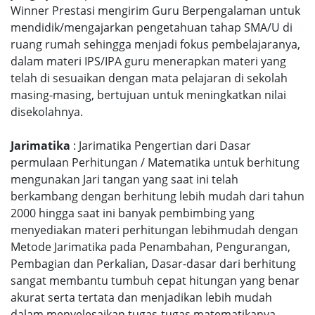
Winner Prestasi mengirim Guru Berpengalaman untuk
mendidik/mengajarkan pengetahuan tahap SMA/U di
ruang rumah sehingga menjadi fokus pembelajaranya,
dalam materi IPS/IPA guru menerapkan materi yang
telah di sesuaikan dengan mata pelajaran di sekolah
masing-masing, bertujuan untuk meningkatkan nilai
disekolahnya.
Jarimatika
: Jarimatika Pengertian dari Dasar
permulaan Perhitungan / Matematika untuk berhitung
mengunakan Jari tangan yang saat ini telah
berkambang dengan berhitung lebih mudah dari tahun
2000 hingga saat ini banyak pembimbing yang
menyediakan materi perhitungan lebihmudah dengan
Metode Jarimatika pada Penambahan, Pengurangan,
Pembagian dan Perkalian, Dasar-dasar dari berhitung
sangat membantu tumbuh cepat hitungan yang benar
akurat serta tertata dan menjadikan lebih mudah
dalam menyelesaikan tugas-tugas matematikanya.