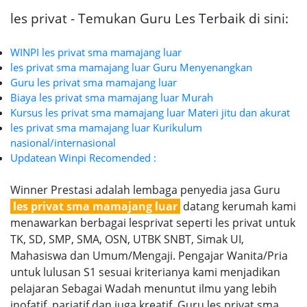
les privat - Temukan Guru Les Terbaik di sini:
WINPI les privat sma mamajang luar
les privat sma mamajang luar Guru Menyenangkan
Guru les privat sma mamajang luar
Biaya les privat sma mamajang luar Murah
Kursus les privat sma mamajang luar Materi jitu dan akurat
les privat sma mamajang luar Kurikulum
nasional/internasional
Updatean Winpi Recomended :
Winner Prestasi adalah lembaga penyedia jasa Guru
les privat sma mamajang luar
datang kerumah kami
menawarkan berbagai lesprivat seperti les privat untuk
TK, SD, SMP, SMA, OSN, UTBK SNBT, Simak UI,
Mahasiswa dan Umum/Mengaji. Pengajar Wanita/Pria
untuk lulusan S1 sesuai kriterianya kami menjadikan
pelajaran Sebagai Wadah menuntut ilmu yang lebih
inofatif, pariatif dan juga kreatif. Guru les privat sma