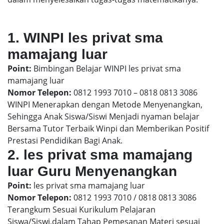
1. WINPI les privat sma
mamajang luar
Point:
Bimbingan Belajar WINPI les privat sma
mamajang luar
Nomor Telepon:
0812 1993 7010 – 0818 0813 3086
WINPI Menerapkan dengan Metode Menyenangkan,
Sehingga Anak Siswa/Siswi Menjadi nyaman belajar
Bersama Tutor Terbaik Winpi dan Memberikan Positif
Prestasi Pendidikan Bagi Anak.
2. les privat sma mamajang
luar Guru Menyenangkan
Point:
les privat sma mamajang luar
Nomor Telepon:
0812 1993 7010 / 0818 0813 3086
Terangkum Sesuai Kurikulum Pelajaran
Siswa/Siswi,dalam Tahap Pemesanan Materi sesuai